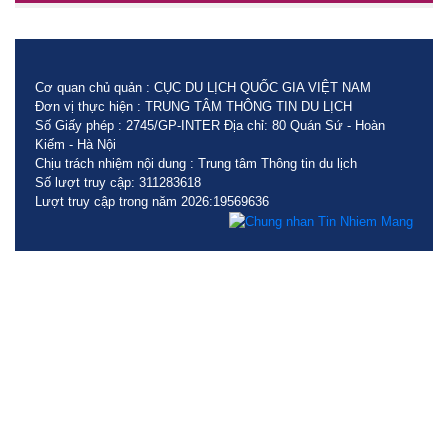
Cơ quan chủ quản : CỤC DU LỊCH QUỐC GIA VIỆT NAM
Đơn vị thực hiện : TRUNG TÂM THÔNG TIN DU LỊCH
Số Giấy phép : 2745/GP-INTER Địa chỉ: 80 Quán Sứ - Hoàn
Kiếm - Hà Nội
Chịu trách nhiệm nội dung : Trung tâm Thông tin du lịch
Số lượt truy cập: 311283618
Lượt truy cập trong năm 2026:19569636