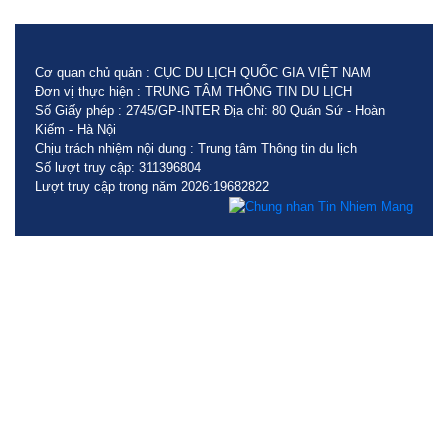
Cơ quan chủ quản : CỤC DU LỊCH QUỐC GIA VIỆT NAM
Đơn vị thực hiện : TRUNG TÂM THÔNG TIN DU LỊCH
Số Giấy phép : 2745/GP-INTER Địa chỉ: 80 Quán Sứ - Hoàn
Kiếm - Hà Nội
Chịu trách nhiệm nội dung : Trung tâm Thông tin du lịch
Số lượt truy cập: 311396804
Lượt truy cập trong năm 2026:19682822