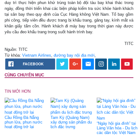
duy trì thực hiện phun khử trùng toàn bộ đội tàu bay khai thác trong
ngày, đồng thời triển khai các biện pháp kiểm tra sức khỏe hành khách
tại sân bay theo quy định của Cục Hàng không Việt Nam. Tổ bay gồm
phi công, tiếp viên đều được trang bị khẩu trang, găng tay, kính mắt và
khăn giấy tẩm cồn. Hành khách đi máy bay trong thời gian này được
yêu cầu đeo khẩu trang trong suốt hành trình bay.
TITC
Nguồn: TITC
Từ khóa:
Vietnam Airlines
,
đường bay nội địa mới
,
FACEBOOK
CÙNG CHUYÊN MỤC
TIN MỚI HƠN
Cầu Rồng Đà Nẵng
Tam Kỳ (Quảng Nam)
phun lửa, phun nước
xây dựng sản phẩm du
“Ngày hội gia đình” tại
hoạt động trở lại
lịch đặc trưng
Làng Văn hóa - Du lịch
các dân tộc Việt Nam