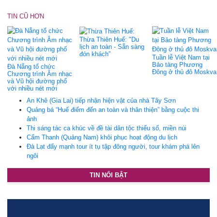
TIN CŨ HƠN
Thừa Thiên Huế: "Du
lịch an toàn - Sẵn sàng
đón khách”
Tuần lễ Việt Nam tại
Bảo tàng Phương
Đà Nẵng tổ chức
Đông ở thủ đô Moskva
Chương trình Âm nhạc
và Vũ hội đường phố
với nhiều nét mới
An Khê (Gia Lai) tiếp nhận hiện vật của nhà Tây Sơn
Quảng bá “Huế điểm đến an toàn và thân thiện” bằng cuộc thi
ảnh
Thi sáng tác ca khúc về đề tài dân tộc thiểu số, miền núi
Cẩm Thanh (Quảng Nam) khôi phục hoạt động du lịch
Đà Lạt đẩy mạnh tour ít tụ tập đông người, tour khám phá lên
ngôi
TIN NỔI BẬT