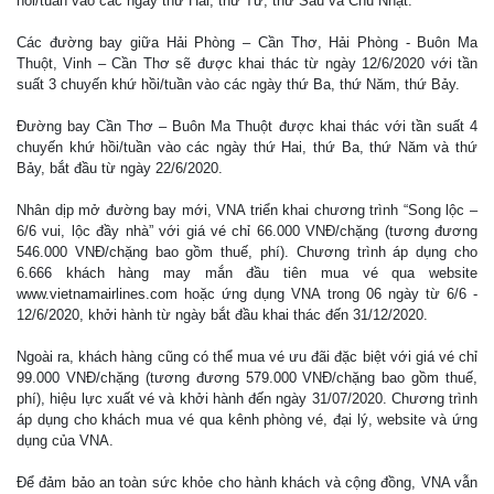
hồi/tuần vào các ngày thứ Hai, thứ Tư, thứ Sáu và Chủ Nhật.
Các đường bay giữa Hải Phòng – Cần Thơ, Hải Phòng - Buôn Ma
Thuột, Vinh – Cần Thơ sẽ được khai thác từ ngày 12/6/2020 với tần
suất 3 chuyến khứ hồi/tuần vào các ngày thứ Ba, thứ Năm, thứ Bảy.
Đường bay Cần Thơ – Buôn Ma Thuột được khai thác với tần suất 4
chuyến khứ hồi/tuần vào các ngày thứ Hai, thứ Ba, thứ Năm và thứ
Bảy, bắt đầu từ ngày 22/6/2020.
Nhân dịp mở đường bay mới, VNA triển khai chương trình “Song lộc –
6/6 vui, lộc đầy nhà” với giá vé chỉ 66.000 VNĐ/chặng (tương đương
546.000 VNĐ/chặng bao gồm thuế, phí). Chương trình áp dụng cho
6.666 khách hàng may mắn đầu tiên mua vé qua website
www.vietnamairlines.com hoặc ứng dụng VNA trong 06 ngày từ 6/6 -
12/6/2020, khởi hành từ ngày bắt đầu khai thác đến 31/12/2020.
Ngoài ra, khách hàng cũng có thể mua vé ưu đãi đặc biệt với giá vé chỉ
99.000 VNĐ/chặng (tương đương 579.000 VNĐ/chặng bao gồm thuế,
phí), hiệu lực xuất vé và khởi hành đến ngày 31/07/2020. Chương trình
áp dụng cho khách mua vé qua kênh phòng vé, đại lý, website và ứng
dụng của VNA.
Để đảm bảo an toàn sức khỏe cho hành khách và cộng đồng, VNA vẫn