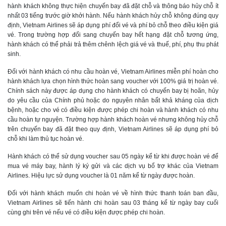
hành khách không thực hiện chuyến bay đã đặt chỗ và thông báo hủy chỗ ít
nhất 03 tiếng trước giờ khởi hành. Nếu hành khách hủy chỗ không đúng quy
định, Vietnam Airlines sẽ áp dụng phí đổi vé và phí bỏ chỗ theo điều kiện giá
vé. Trong trường hợp đổi sang chuyến bay hết hạng đặt chỗ tương ứng,
hành khách có thể phải trả thêm chênh lệch giá vé và thuế, phí, phụ thu phát
sinh.
Đối với hành khách có nhu cầu hoàn vé, Vietnam Airlines miễn phí hoàn cho
hành khách lựa chọn hình thức hoàn sang voucher với 100% giá trị hoàn vé.
Chính sách này được áp dụng cho hành khách có chuyến bay bị hoãn, hủy
do yêu cầu của Chính phủ hoặc do nguyên nhân bất khả kháng của dịch
bệnh, hoặc cho vé có điều kiện được phép chi hoàn và hành khách có nhu
cầu hoàn tự nguyện. Trường hợp hành khách hoàn vé nhưng không hủy chỗ
trên chuyến bay đã đặt theo quy định, Vietnam Airlines sẽ áp dụng phí bỏ
chỗ khi làm thủ tục hoàn vé.
Hành khách có thể sử dụng voucher sau 05 ngày kể từ khi được hoàn vé để
mua vé máy bay, hành lý ký gửi và các dịch vụ bổ trợ khác của Vietnam
Airlines. Hiệu lực sử dụng voucher là 01 năm kể từ ngày được hoàn.
Đối với hành khách muốn chi hoàn vé về hình thức thanh toán ban đầu,
Vietnam Airlines sẽ tiến hành chi hoàn sau 03 tháng kể từ ngày bay cuối
cùng ghi trên vé nếu vé có điều kiện được phép chi hoàn.