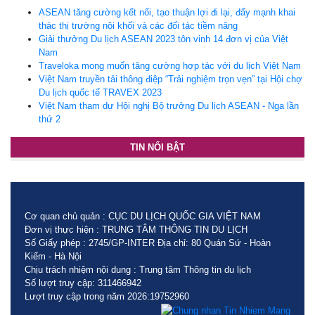
ASEAN tăng cường kết nối, tạo thuận lợi đi lại, đẩy mạnh khai
thác thị trường nội khối và các đối tác tiềm năng
Giải thưởng Du lịch ASEAN 2023 tôn vinh 14 đơn vị của Việt
Nam
Traveloka mong muốn tăng cường hợp tác với du lịch Việt Nam
Việt Nam truyền tải thông điệp “Trải nghiệm trọn vẹn” tại Hội chợ
Du lịch quốc tế TRAVEX 2023
Việt Nam tham dự Hội nghị Bộ trưởng Du lịch ASEAN - Nga lần
thứ 2
TIN NỔI BẬT
Cơ quan chủ quản : CỤC DU LỊCH QUỐC GIA VIỆT NAM
Đơn vị thực hiện : TRUNG TÂM THÔNG TIN DU LỊCH
Số Giấy phép : 2745/GP-INTER Địa chỉ: 80 Quán Sứ - Hoàn
Kiếm - Hà Nội
Chịu trách nhiệm nội dung : Trung tâm Thông tin du lịch
Số lượt truy cập: 311466942
Lượt truy cập trong năm 2026:19752960