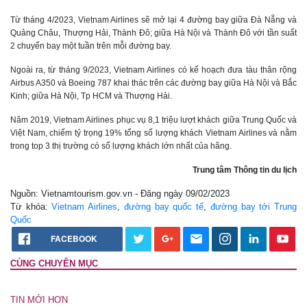
Từ tháng 4/2023, Vietnam Airlines sẽ mở lại 4 đường bay giữa Đà Nẵng và
Quảng Châu, Thượng Hải, Thành Đô; giữa Hà Nội và Thành Đô với tần suất
2 chuyến bay một tuần trên mỗi đường bay.
Ngoài ra, từ tháng 9/2023, Vietnam Airlines có kế hoạch đưa tàu thân rộng
Airbus A350 và Boeing 787 khai thác trên các đường bay giữa Hà Nội và Bắc
Kinh; giữa Hà Nội, Tp HCM và Thượng Hải.
Năm 2019, Vietnam Airlines phục vụ 8,1 triệu lượt khách giữa Trung Quốc và
Việt Nam, chiếm tỷ trọng 19% tổng số lượng khách Vietnam Airlines và nằm
trong top 3 thị trường có số lượng khách lớn nhất của hãng.
Trung tâm Thông tin du lịch
Nguồn: Vietnamtourism.gov.vn - Đăng ngày 09/02/2023
Từ khóa:
Vietnam Airlines
,
đường bay quốc tế
,
đường bay tới Trung
Quốc
FACEBOOK
CÙNG CHUYÊN MỤC
TIN MỚI HƠN