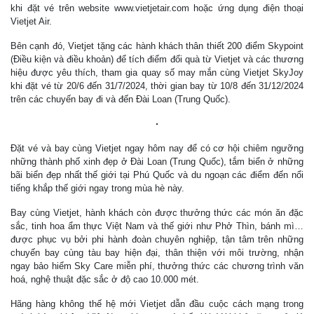
khi đặt vé trên website www.vietjetair.com hoặc ứng dụng điện thoại
Vietjet Air.
Bên cạnh đó, Vietjet tặng các hành khách thân thiết 200 điểm Skypoint
(Điều kiện và điều khoản) để tích điểm đổi quà từ Vietjet và các thương
hiệu được yêu thích, tham gia quay số may mắn cùng Vietjet SkyJoy
khi đặt vé từ 20/6 đến 31/7/2024, thời gian bay từ 10/8 đến 31/12/2024
trên các chuyến bay đi và đến Đài Loan (Trung Quốc).
Đặt vé và bay cùng Vietjet ngay hôm nay để có cơ hội chiêm ngưỡng
những thành phố xinh đẹp ở Đài Loan (Trung Quốc), tắm biển ở những
bãi biển đẹp nhất thế giới tại Phú Quốc và du ngoạn các điểm đến nổi
tiếng khắp thế giới ngay trong mùa hè này.
Bay cùng Vietjet, hành khách còn được thưởng thức các món ăn đặc
sắc, tinh hoa ẩm thực Việt Nam và thế giới như Phở Thìn, bánh mì…
được phục vụ bởi phi hành đoàn chuyên nghiệp, tận tâm trên những
chuyến bay cùng tàu bay hiện đại, thân thiện với môi trường, nhận
ngay bảo hiểm Sky Care miễn phí, thưởng thức các chương trình văn
hoá, nghệ thuật đặc sắc ở độ cao 10.000 mét.
Hãng hàng không thế hệ mới Vietjet dẫn đầu cuộc cách mạng trong