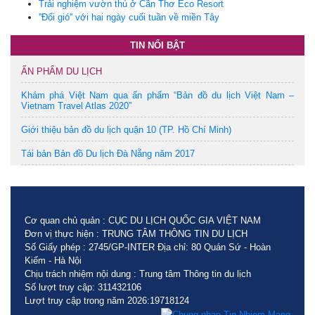
Trải nghiệm vườn thú ở Cần Thơ Eco Resort
''Đổi gió'' với hai ngày cuối tuần về miền Tây
TIN NỔI BẬT
ẤN PHẨM DU LỊCH
Khám phá Việt Nam qua ấn phẩm “Bản đồ du lịch Việt Nam –
Vietnam Travel Atlas 2020”
Giới thiệu bản đồ du lịch quận 10 (TP. Hồ Chí Minh)
Tái bản Bản đồ Du lịch Đà Nẵng năm 2017
Cơ quan chủ quản : CỤC DU LỊCH QUỐC GIA VIỆT NAM
Đơn vị thực hiện : TRUNG TÂM THÔNG TIN DU LỊCH
Số Giấy phép : 2745/GP-INTER Địa chỉ: 80 Quán Sứ - Hoàn
Kiếm - Hà Nội
Chịu trách nhiệm nội dung : Trung tâm Thông tin du lịch
Số lượt truy cập: 311432106
Lượt truy cập trong năm 2026:19718124