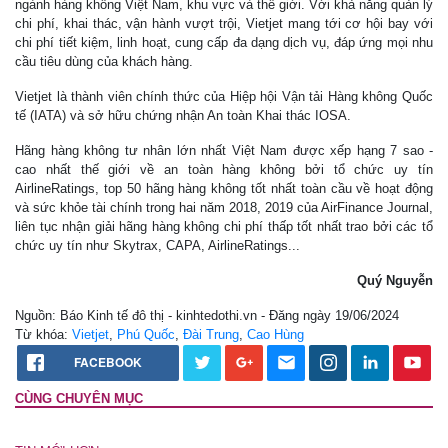
ngành hàng không Việt Nam, khu vực và thế giới. Với khả năng quản lý
chi phí, khai thác, vận hành vượt trội, Vietjet mang tới cơ hội bay với
chi phí tiết kiệm, linh hoạt, cung cấp đa dạng dịch vụ, đáp ứng mọi nhu
cầu tiêu dùng của khách hàng.
Vietjet là thành viên chính thức của Hiệp hội Vận tải Hàng không Quốc
tế (IATA) và sở hữu chứng nhận An toàn Khai thác IOSA.
Hãng hàng không tư nhân lớn nhất Việt Nam được xếp hạng 7 sao -
cao nhất thế giới về an toàn hàng không bởi tổ chức uy tín
AirlineRatings, top 50 hãng hàng không tốt nhất toàn cầu về hoạt động
và sức khỏe tài chính trong hai năm 2018, 2019 của AirFinance Journal,
liên tục nhận giải hãng hàng không chi phí thấp tốt nhất trao bởi các tổ
chức uy tín như Skytrax, CAPA, AirlineRatings...
Quý Nguyễn
Nguồn: Báo Kinh tế đô thị - kinhtedothi.vn - Đăng ngày 19/06/2024
Từ khóa:
Vietjet
,
Phú Quốc
,
Đài Trung
,
Cao Hùng
FACEBOOK
CÙNG CHUYÊN MỤC