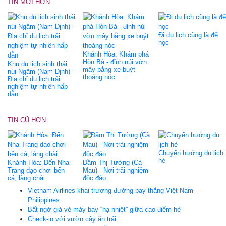
TIN MỚI HƠN
Đi du lịch cũng là để
học
Khánh Hòa: Khám phá
Hòn Bà - đỉnh núi vờn
Khu du lịch sinh thái
mây bằng xe buýt
núi Ngăm (Nam Định) -
thoáng nóc
Địa chỉ du lịch trải
nghiệm tự nhiên hấp
dẫn
TIN CŨ HƠN
Chuyển hướng du lịch
hè
Khánh Hòa: Đến Nha
Ðầm Thị Tường (Cà
Trang dạo chơi bến
Mau) - Nơi trải nghiệm
cá, làng chài
độc đáo
Vietnam Airlines khai trương đường bay thẳng Việt Nam -
Philippines
Bất ngờ giá vé máy bay “hạ nhiệt” giữa cao điểm hè
Check-in với vườn cây ăn trái