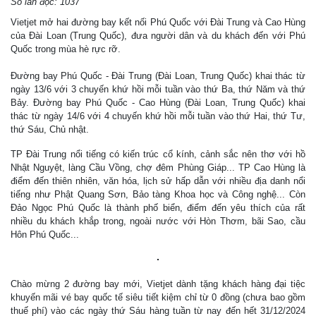
Số lần đọc: 1037
Vietjet mở hai đường bay kết nối Phú Quốc với Đài Trung và Cao Hùng
của Đài Loan (Trung Quốc), đưa người dân và du khách đến với Phú
Quốc trong mùa hè rực rỡ.
Đường bay Phú Quốc - Đài Trung (Đài Loan, Trung Quốc) khai thác từ
ngày 13/6 với 3 chuyến khứ hồi mỗi tuần vào thứ Ba, thứ Năm và thứ
Bảy. Đường bay Phú Quốc - Cao Hùng (Đài Loan, Trung Quốc) khai
thác từ ngày 14/6 với 4 chuyến khứ hồi mỗi tuần vào thứ Hai, thứ Tư,
thứ Sáu, Chủ nhật.
TP Đài Trung nổi tiếng có kiến trúc cổ kính, cảnh sắc nên thơ với hồ
Nhật Nguyệt, làng Cầu Vồng, chợ đêm Phùng Giáp... TP Cao Hùng là
điểm đến thiên nhiên, văn hóa, lịch sử hấp dẫn với nhiều địa danh nổi
tiếng như Phật Quang Sơn, Bảo tàng Khoa học và Công nghệ... Còn
Đảo Ngọc Phú Quốc là thành phố biển, điểm đến yêu thích của rất
nhiều du khách khắp trong, ngoài nước với Hòn Thơm, bãi Sao, cầu
Hôn Phú Quốc...
Chào mừng 2 đường bay mới, Vietjet dành tặng khách hàng đại tiệc
khuyến mãi vé bay quốc tế siêu tiết kiệm chỉ từ 0 đồng (chưa bao gồm
thuế phí) vào các ngày thứ Sáu hàng tuần từ nay đến hết 31/12/2024