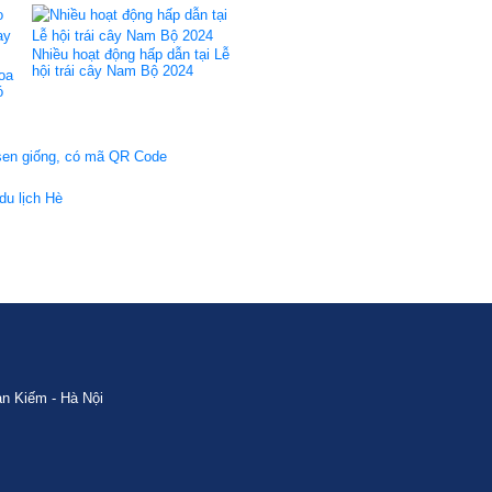
Nhiều hoạt động hấp dẫn tại Lễ
hội trái cây Nam Bộ 2024
oa
ó
 sen giống, có mã QR Code
du lịch Hè
n Kiếm - Hà Nội