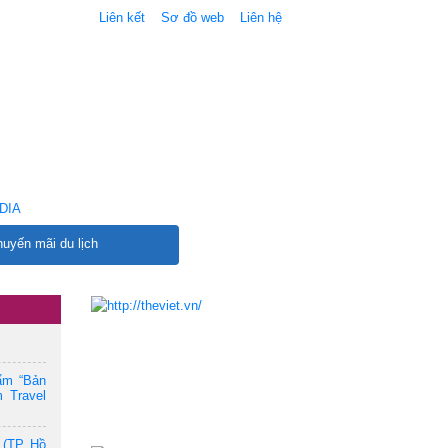
Liên kết
Sơ đồ web
Liên hệ
DIA
uyến mãi du lịch
ẩm “Bản
 Travel
 (TP. Hồ