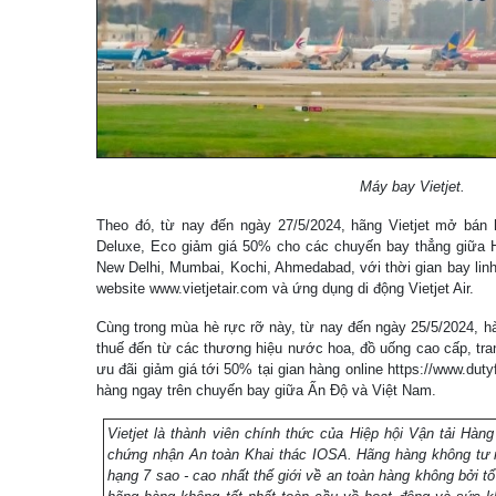
Máy bay Vietjet.
Theo đó, từ nay đến ngày 27/5/2024, hãng Vietjet mở bán
Deluxe, Eco giảm giá 50% cho các chuyến bay thẳng giữa 
New Delhi, Mumbai, Kochi, Ahmedabad, với thời gian bay linh
website www.vietjetair.com và ứng dụng di động Vietjet Air.
Cùng trong mùa hè rực rỡ này, từ nay đến ngày 25/5/2024, 
thuế đến từ các thương hiệu nước hoa, đồ uống cao cấp, tra
ưu đãi giảm giá tới 50% tại gian hàng online https://www.dutyf
hàng ngay trên chuyến bay giữa Ấn Độ và Việt Nam.
Vietjet là thành viên chính thức của Hiệp hội Vận tải Hà
chứng nhận An toàn Khai thác IOSA. Hãng hàng không tư 
hạng 7 sao - cao nhất thế giới về an toàn hàng không bởi tổ