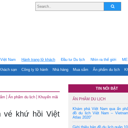
Việt Nam
Hành trang lữ khách
Ðầu tư Du lịch
Nhìn ra thế giới
ME
Khách sạn
Công ty lữ hành
Nhà hàng
Mua sắm
Ấn phẩm du lịch
Kh
TIN NỔI BẬT
sắm
Ấn phẩm du lịch
Khuyến mãi
ẤN PHẨM DU LỊCH
Khám phá Việt Nam qua ấn ph
 vé khứ hồi Việt
đồ du lịch Việt Nam – Vietnam
Atlas 2020”
Giới thiệu bản đồ du lịch quận 10