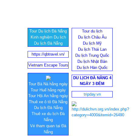
Tour Du lịch Đà Nẵng
Tour du lịch
Kinh nghiệm Du lịch
Du lịch Châu Âu
Du lịch Đà Nẵng
Du lịch Mỹ
Du lịch Thái Lan
https://qbtravel.vn/
Du lịch Trung Quốc
Du lịch Nhật Bản
Vietnam Escape Tours
Du lịch Hàn Quốc
DU LỊCH ĐÀ NẴNG 4
NGÀY 3 ĐÊM
Tour Bà Nà hằng ngày
Tour Huế hằng ngày
tripday.vn
Tour Hội An hằng ngày
Thuê xe ô tô Đà Nẵng
Du lịch Đà Nẵng
Thuê xe du lịch Đà
Nẵng
Vé tham quan tại Đà
Nẵng