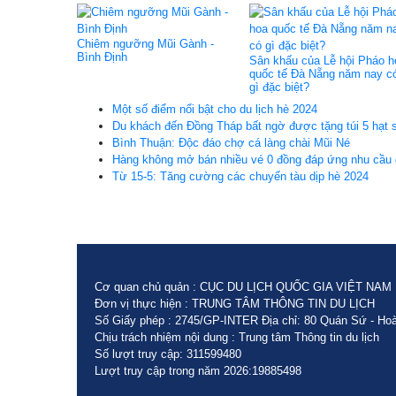
Chiêm ngưỡng Mũi Gành -
Bình Định
Sân khấu của Lễ hội Pháo h
quốc tế Đà Nẵng năm nay c
gì đặc biệt?
Một số điểm nổi bật cho du lịch hè 2024
Du khách đến Đồng Tháp bất ngờ được tặng túi 5 hạt
Bình Thuận: Độc đáo chợ cá làng chài Mũi Né
Hàng không mở bán nhiều vé 0 đồng đáp ứng nhu cầu 
Từ 15-5: Tăng cường các chuyến tàu dịp hè 2024
Cơ quan chủ quản : CỤC DU LỊCH QUỐC GIA VIỆT NAM
Đơn vị thực hiện : TRUNG TÂM THÔNG TIN DU LỊCH
Số Giấy phép : 2745/GP-INTER Địa chỉ: 80 Quán Sứ - Hoà
Chịu trách nhiệm nội dung : Trung tâm Thông tin du lịch
Số lượt truy cập: 311599480
Lượt truy cập trong năm 2026:19885498