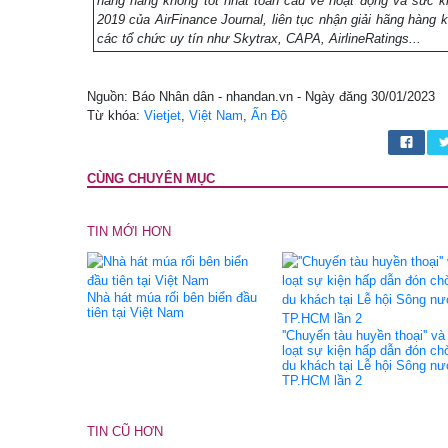
hãng hàng không tốt nhất toàn cầu về hoạt động và sức kh
2019 của AirFinance Journal, liên tục nhận giải hãng hàng k
các tổ chức uy tín như Skytrax, CAPA, AirlineRatings...
Nguồn: Báo Nhân dân - nhandan.vn - Ngày đăng 30/01/2023
Từ khóa:
Vietjet
,
Việt Nam
,
Ấn Độ
CÙNG CHUYÊN MỤC
TIN MỚI HƠN
Nhà hát múa rối bên biển đầu
tiên tại Việt Nam
''Chuyến tàu huyền thoại'' và
loạt sự kiện hấp dẫn đón ch
du khách tại Lễ hội Sông n
TP.HCM lần 2
TIN CŨ HƠN