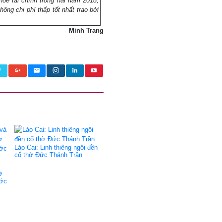
ỏe tài chính trong hai năm 2018,
hông chi phí thấp tốt nhất trao bởi
Minh Trang
Lào Cai: Linh thiêng ngôi đền
cổ thờ Đức Thánh Trần
ờ
ước