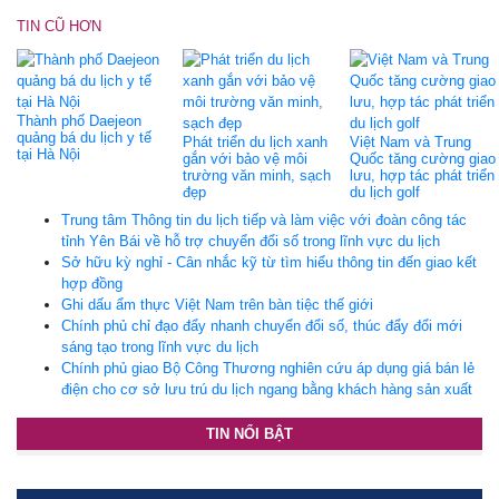
TIN CŨ HƠN
Thành phố Daejeon
quảng bá du lịch y tế
Phát triển du lịch xanh
Việt Nam và Trung
tại Hà Nội
gắn với bảo vệ môi
Quốc tăng cường giao
trường văn minh, sạch
lưu, hợp tác phát triển
đẹp
du lịch golf
Trung tâm Thông tin du lịch tiếp và làm việc với đoàn công tác
tỉnh Yên Bái về hỗ trợ chuyển đổi số trong lĩnh vực du lịch
Sở hữu kỳ nghỉ - Cân nhắc kỹ từ tìm hiểu thông tin đến giao kết
hợp đồng
Ghi dấu ẩm thực Việt Nam trên bàn tiệc thế giới
Chính phủ chỉ đạo đẩy nhanh chuyển đổi số, thúc đẩy đổi mới
sáng tạo trong lĩnh vực du lịch
Chính phủ giao Bộ Công Thương nghiên cứu áp dụng giá bán lẻ
điện cho cơ sở lưu trú du lịch ngang bằng khách hàng sản xuất
TIN NỔI BẬT