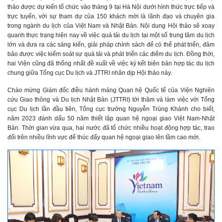
thảo được dự kiến tổ chức vào tháng 9 tại Hà Nội dưới hình thức trực tiếp và
trực tuyến, với sự tham dự của 150 khách mời là lãnh đạo và chuyên gia
trong ngành du lịch của Việt Nam và Nhật Bản. Nội dung Hội thảo sẽ xoay
quanh thực trạng hiện nay về việc quá tải du lịch tại một số trung tâm du lịch
lớn và đưa ra các sáng kiến, giải pháp chính sách để có thể phát triển, đảm
bảo được việc kiểm soát sự quá tải và phát triển các điểm du lịch. Đồng thời,
hai Viện cũng đã thống nhất đề xuất về việc ký kết biên bản hợp tác du lịch
chung giữa Tổng cục Du lịch và JTTRI nhân dịp Hội thảo này.
Chào mừng Giám đốc điều hành mảng Quan hệ Quốc tế của Viện Nghiên
cứu Giao thông và Du lịch Nhật Bản (JTTRI) tới thăm và làm việc với Tổng
cục Du lịch lần đầu tiên, Tổng cục trưởng Nguyễn Trùng Khánh cho biết,
năm 2023 đánh dấu 50 năm thiết lập quan hệ ngoại giao Việt Nam-Nhật
Bản. Thời gian vừa qua, hai nước đã tổ chức nhiều hoạt động hợp tác, trao
đổi trên nhiều lĩnh vực để thúc đẩy quan hệ ngoại giao lên tầm cao mới.