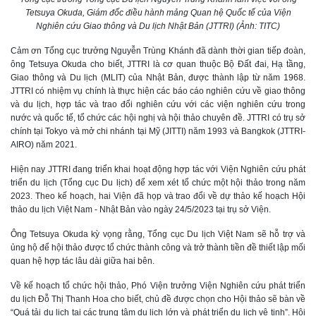
Tetsuya Okuda, Giám đốc điều hành mảng Quan hệ Quốc tế của Viện
Nghiên cứu Giao thông và Du lịch Nhật Bản (JTTRI) (Ảnh: TITC)
Cảm ơn Tổng cục trưởng Nguyễn Trùng Khánh đã dành thời gian tiếp đoàn,
ông Tetsuya Okuda cho biết, JTTRI là cơ quan thuộc Bộ Đất đai, Hạ tầng,
Giao thông và Du lịch (MLIT) của Nhật Bản, được thành lập từ năm 1968.
JTTRI có nhiệm vụ chính là thực hiện các báo cáo nghiên cứu về giao thông
và du lịch, hợp tác và trao đổi nghiên cứu với các viện nghiên cứu trong
nước và quốc tế, tổ chức các hội nghị và hội thảo chuyên đề. JTTRI có trụ sở
chính tại Tokyo và mở chi nhánh tại Mỹ (JITTI) năm 1993 và Bangkok (JTTRI-
AIRO) năm 2021.
Hiện nay JTTRI đang triển khai hoạt động hợp tác với Viện Nghiên cứu phát
triển du lịch (Tổng cục Du lịch) để xem xét tổ chức một hội thảo trong năm
2023. Theo kế hoạch, hai Viện đã họp và trao đổi về dự thảo kế hoạch Hội
thảo du lịch Việt Nam - Nhật Bản vào ngày 24/5/2023 tại trụ sở Viện.
Ông Tetsuya Okuda kỳ vọng rằng, Tổng cục Du lịch Việt Nam sẽ hỗ trợ và
ủng hộ để hội thảo được tổ chức thành công và trở thành tiền đề thiết lập mối
quan hệ hợp tác lâu dài giữa hai bên.
Về kế hoạch tổ chức hội thảo, Phó Viện trưởng Viện Nghiên cứu phát triển
du lịch Đỗ Thị Thanh Hoa cho biết, chủ đề được chọn cho Hội thảo sẽ bàn về
“Quá tải du lịch tại các trung tâm du lịch lớn và phát triển du lịch vệ tinh”. Hội