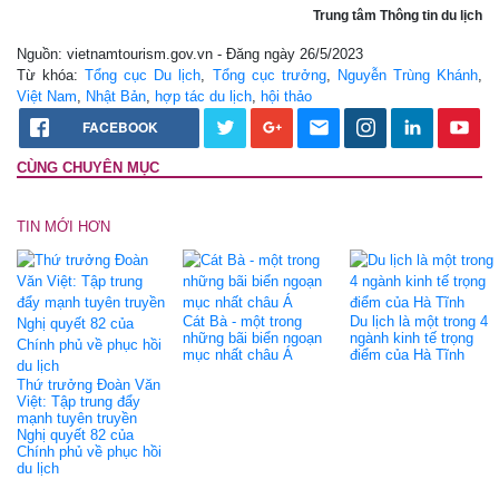
Trung tâm Thông tin du lịch
Nguồn: vietnamtourism.gov.vn - Đăng ngày 26/5/2023
Từ khóa:
Tổng cục Du lịch
,
Tổng cục trưởng
,
Nguyễn Trùng Khánh
,
Việt Nam
,
Nhật Bản
,
hợp tác du lịch
,
hội thảo
FACEBOOK
CÙNG CHUYÊN MỤC
TIN MỚI HƠN
Cát Bà - một trong
Du lịch là một trong 4
những bãi biển ngoạn
ngành kinh tế trọng
mục nhất châu Á
điểm của Hà Tĩnh
Thứ trưởng Đoàn Văn
Việt: Tập trung đẩy
mạnh tuyên truyền
Nghị quyết 82 của
Chính phủ về phục hồi
du lịch