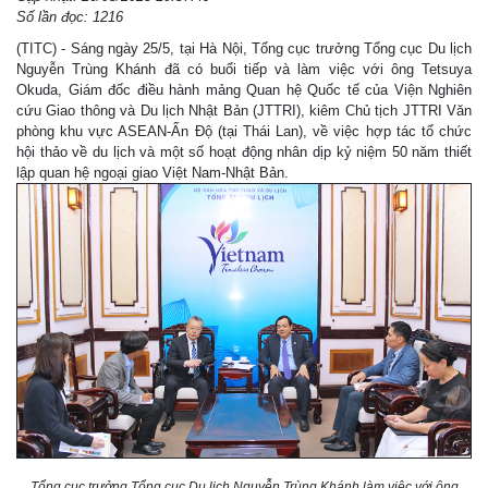
Số lần đọc: 1216
(TITC) - Sáng ngày 25/5, tại Hà Nội, Tổng cục trưởng Tổng cục Du lịch
Nguyễn Trùng Khánh đã có buổi tiếp và làm việc với ông Tetsuya
Okuda, Giám đốc điều hành mảng Quan hệ Quốc tế của Viện Nghiên
cứu Giao thông và Du lịch Nhật Bản (JTTRI), kiêm Chủ tịch JTTRI Văn
phòng khu vực ASEAN-Ấn Độ (tại Thái Lan), về việc hợp tác tổ chức
hội thảo về du lịch và một số hoạt động nhân dịp kỷ niệm 50 năm thiết
lập quan hệ ngoại giao Việt Nam-Nhật Bản.
Tổng cục trưởng Tổng cục Du lịch Nguyễn Trùng Khánh làm việc với ông