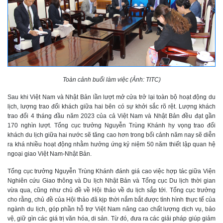
Toàn cảnh buổi làm việc (Ảnh: TITC)
Sau khi Việt Nam và Nhật Bản lần lượt mở cửa trở lại toàn bộ hoạt động du
lịch, lượng trao đổi khách giữa hai bên có sự khởi sắc rõ rệt. Lượng khách
trao đổi 4 tháng đầu năm 2023 của cả Việt Nam và Nhật Bản đều đạt gần
170 nghìn lượt. Tổng cục trưởng Nguyễn Trùng Khánh hy vọng trao đổi
khách du lịch giữa hai nước sẽ tăng cao hơn trong bối cảnh năm nay sẽ diễn
ra khá nhiều hoạt động nhằm hưởng ứng kỷ niệm 50 năm thiết lập quan hệ
ngoại giao Việt Nam-Nhật Bản.
Tổng cục trưởng Nguyễn Trùng Khánh đánh giá cao việc hợp tác giữa Viện
Nghiên cứu Giao thông và Du lịch Nhật Bản và Tổng cục Du lịch thời gian
vừa qua, cũng như chủ đề về Hội thảo về du lịch sắp tới. Tổng cục trưởng
cho rằng, chủ đề của Hội thảo đã kịp thời nắm bắt được tình hình thực tế của
ngành du lịch, góp phần hỗ trợ Việt Nam nâng cao chất lượng dịch vụ, bảo
vệ, giữ gìn các giá trị văn hóa, di sản. Từ đó, đưa ra các giải pháp giúp giảm