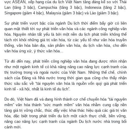
vực ASEAN, xếp hạng của du lịch Việt Nam tăng đáng kể so với Thái
Lan (tăng 3 bậc), Campuchia (tăng 3 bậc), Indonesia (tăng 2 bậc),
Singapore (giảm 4 bậc), Malaysia (giảm 3 bậc) và Lào (giảm 3 bậc).
Sự phát triển vượt bậc của ngành Du lịch thời điểm bấy giờ có liên
quan mật thiết tới sự phát triển văn hóa và các ngành công nghiệp văn
hóa. Nguyên nhân tất yếu là bởi một nền du lịch phát triển không thể
tách rời khỏi những giá trị văn hóa, từ các yếu tố như văn hóa truyền
thống, văn hóa bản địa, sản phẩm văn hóa, du lịch văn hóa, cho đến
văn hóa ứng xử, ý thức văn hóa…
Từ đó đến nay, phát triển công nghiệp văn hóa đang được nhìn nhận
như một ngành kinh tế có khả năng nâng cao năng lực cạnh tranh của
thị trường trong và ngoài nước của Việt Nam. Những thể chế, chính
sách của Đảng và Nhà nước trong thời gian qua cũng cho thấy nhận
thức sâu sắc về “tài nguyên văn hóa là nguồn vốn quý giá phát triển
kinh tế - xã hội, nhất là kinh tế du lịch”.
Do đó, Việt Nam đã và đang hình thành cơ chế chuyển hóa “tài nguyên
mềm” văn hóa thành “sức mạnh mềm” văn hóa nhằm cung cấp nền
tảng giá trị vững chắc, thúc đẩy việc khai thác hiệu quả các giá trị văn
hóa, đặc biệt trong phát triển du lịch một cách thực chất, bền vững,
nâng cao năng lực cạnh tranh của ngành Du lịch nước nhà trong bối
cảnh mới.