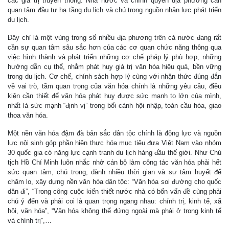
các giá trị truyền thống. Nhà nước và chính quyền địa phương cần
quan tâm đầu tư hạ tầng du lịch và chú trọng nguồn nhân lực phát triển
du lịch.
Đây chỉ là một vùng trong số nhiều địa phương trên cả nước đang rất
cần sự quan tâm sâu sắc hơn của các cơ quan chức năng thông qua
việc hình thành và phát triển những cơ chế pháp lý phù hợp, những
hướng dẫn cụ thể, nhằm phát huy giá trị văn hóa hiệu quả, bền vững
trong du lịch. Cơ chế, chính sách hợp lý cùng với nhận thức đúng đắn
về vai trò, tầm quan trọng của văn hóa chính là những yêu cầu, điều
kiện cần thiết để văn hóa phát huy được sức mạnh to lớn của mình,
nhất là sức mạnh “định vị” trong bối cảnh hội nhập, toàn cầu hóa, giao
thoa văn hóa.
Một nền văn hóa đậm đà bản sắc dân tộc chính là động lực và nguồn
lực nội sinh góp phần hiện thực hóa mục tiêu đưa Việt Nam vào nhóm
30 quốc gia có năng lực cạnh tranh du lịch hàng đầu thế giới. Như Chủ
tịch Hồ Chí Minh luôn nhắc nhở cán bộ làm công tác văn hóa phải hết
sức quan tâm, chú trọng, dành nhiều thời gian và sự tâm huyết để
chăm lo, xây dựng nền văn hóa dân tộc: “Văn hóa soi đường cho quốc
dân đi”, “Trong công cuộc kiến thiết nước nhà có bốn vấn đề cùng phải
chú ý đến và phải coi là quan trọng ngang nhau: chính trị, kinh tế, xã
hội, văn hóa”, “Văn hóa không thể đứng ngoài mà phải ở trong kinh tế
và chính trị”,…