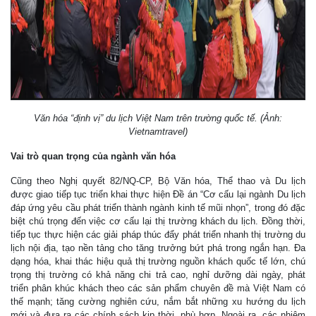
Văn hóa “định vị” du lịch Việt Nam trên trường quốc tế. (Ảnh:
Vietnamtravel)
Vai trò quan trọng của ngành văn hóa
Cũng theo Nghị quyết 82/NQ-CP, Bộ Văn hóa, Thể thao và Du lịch
được giao tiếp tục triển khai thực hiện Đề án “Cơ cấu lại ngành Du lịch
đáp ứng yêu cầu phát triển thành ngành kinh tế mũi nhọn”, trong đó đặc
biệt chú trọng đến việc cơ cấu lại thị trường khách du lịch. Đồng thời,
tiếp tục thực hiện các giải pháp thúc đẩy phát triển nhanh thị trường du
lịch nội địa, tạo nền tảng cho tăng trưởng bứt phá trong ngắn hạn. Đa
dạng hóa, khai thác hiệu quả thị trường nguồn khách quốc tế lớn, chú
trọng thị trường có khả năng chi trả cao, nghỉ dưỡng dài ngày, phát
triển phân khúc khách theo các sản phẩm chuyên đề mà Việt Nam có
thế mạnh; tăng cường nghiên cứu, nắm bắt những xu hướng du lịch
mới và đưa ra các chính sách kịp thời, phù hợp. Ngoài ra, các nhiệm