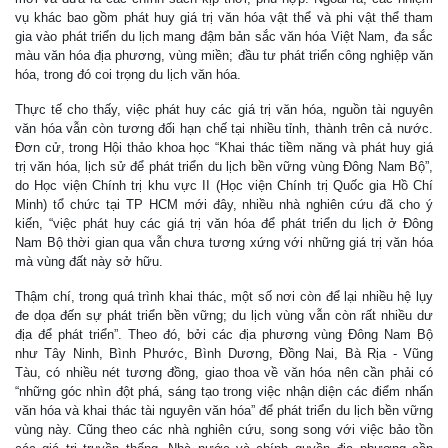
vụ khác bao gồm phát huy giá trị văn hóa vật thể và phi vật thể tham
gia vào phát triển du lịch mang đậm bản sắc văn hóa Việt Nam, đa sắc
màu văn hóa địa phương, vùng miền; đầu tư phát triển công nghiệp văn
hóa, trong đó coi trọng du lịch văn hóa.
Thực tế cho thấy, việc phát huy các giá trị văn hóa, nguồn tài nguyên
văn hóa vẫn còn tương đối hạn chế tại nhiều tỉnh, thành trên cả nước.
Đơn cử, trong Hội thảo khoa học “Khai thác tiềm năng và phát huy giá
trị văn hóa, lịch sử để phát triển du lịch bền vững vùng Đông Nam Bộ”,
do Học viện Chính trị khu vực II (Học viện Chính trị Quốc gia Hồ Chí
Minh) tổ chức tại TP HCM mới đây, nhiều nhà nghiên cứu đã cho ý
kiến, “việc phát huy các giá trị văn hóa để phát triển du lịch ở Đông
Nam Bộ thời gian qua vẫn chưa tương xứng với những giá trị văn hóa
mà vùng đất này sở hữu.
Thậm chí, trong quá trình khai thác, một số nơi còn để lại nhiều hệ lụy
đe dọa đến sự phát triển bền vững; du lịch vùng vẫn còn rất nhiều dư
địa để phát triển”. Theo đó, bởi các địa phương vùng Đông Nam Bộ
như Tây Ninh, Bình Phước, Bình Dương, Đồng Nai, Bà Rịa - Vũng
Tàu, có nhiều nét tương đồng, giao thoa về văn hóa nên cần phải có
“những góc nhìn đột phá, sáng tạo trong việc nhận diện các điểm nhấn
văn hóa và khai thác tài nguyên văn hóa” để phát triển du lịch bền vững
vùng này. Cũng theo các nhà nghiên cứu, song song với việc bảo tồn