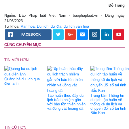
Đỗ Trang
Nguồn: Báo Pháp luật Việt Nam - baophapluat.vn - Đăng ngày
21/06/2023
Từ khóa:
Văn hóa
,
Du lịch
,
dư địa
,
du lịch văn hóa
FACEBOOK
CÙNG CHUYÊN MỤC
TIN MỚI HƠN
Quảng bá du lịch qua
điện ảnh
Tập huấn thúc đẩy du
Trung tâm Thông tin
lịch trách nhiệm gắn
du lịch tập huấn về
với bảo tồn thiên nhiên
thống kê du lịch và
và động vật hoang dã
chuyển đổi số tại tỉnh
Bắc Kạn
TIN CŨ HƠN