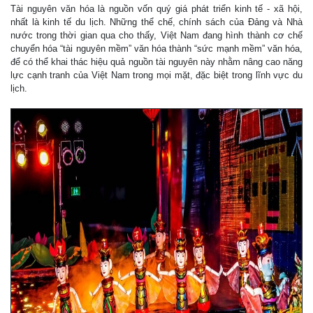
Tài nguyên văn hóa là nguồn vốn quý giá phát triển kinh tế - xã hội,
nhất là kinh tế du lịch. Những thể chế, chính sách của Đảng và Nhà
nước trong thời gian qua cho thấy, Việt Nam đang hình thành cơ chế
chuyển hóa “tài nguyên mềm” văn hóa thành “sức mạnh mềm” văn hóa,
để có thể khai thác hiệu quả nguồn tài nguyên này nhằm nâng cao năng
lực cạnh tranh của Việt Nam trong mọi mặt, đặc biệt trong lĩnh vực du
lịch.