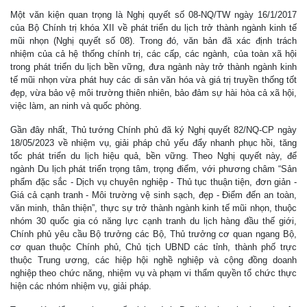
Một văn kiện quan trọng là Nghị quyết số 08-NQ/TW ngày 16/1/2017
của Bộ Chính trị khóa XII về phát triển du lịch trở thành ngành kinh tế
mũi nhọn (Nghị quyết số 08). Trong đó, văn bản đã xác định trách
nhiệm của cả hệ thống chính trị, các cấp, các ngành, của toàn xã hội
trong phát triển du lịch bền vững, đưa ngành này trở thành ngành kinh
tế mũi nhọn vừa phát huy các di sản văn hóa và giá trị truyền thống tốt
đẹp, vừa bảo vệ môi trường thiên nhiên, bảo đảm sự hài hòa cả xã hội,
việc làm, an ninh và quốc phòng.
Gần đây nhất, Thủ tướng Chính phủ đã ký Nghị quyết 82/NQ-CP ngày
18/05/2023 về nhiệm vụ, giải pháp chủ yếu đẩy nhanh phục hồi, tăng
tốc phát triển du lịch hiệu quả, bền vững. Theo Nghị quyết này, để
ngành Du lịch phát triển trọng tâm, trọng điểm, với phương châm “Sản
phẩm đặc sắc - Dịch vụ chuyên nghiệp - Thủ tục thuận tiện, đơn giản -
Giá cả cạnh tranh - Môi trường vệ sinh sạch, đẹp - Điểm đến an toàn,
văn minh, thân thiện”, thực sự trở thành ngành kinh tế mũi nhọn, thuộc
nhóm 30 quốc gia có năng lực cạnh tranh du lịch hàng đầu thế giới,
Chính phủ yêu cầu Bộ trưởng các Bộ, Thủ trưởng cơ quan ngang Bộ,
cơ quan thuộc Chính phủ, Chủ tịch UBND các tỉnh, thành phố trực
thuộc Trung ương, các hiệp hội nghề nghiệp và cộng đồng doanh
nghiệp theo chức năng, nhiệm vụ và phạm vi thẩm quyền tổ chức thực
hiện các nhóm nhiệm vụ, giải pháp.