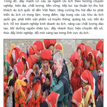
Trong đó, đẩy mạnh cơ cấu lại ngành Du lịch theo hướng chuyên
nghiệp, hiện đại, chất lượng, bền vững; tiếp tục tạo thuận lợi thu hút
khách du lịch quốc tế đến Việt Nam; tăng cường thu hút đầu tư phát
triển du lịch có trọng tâm, trọng điểm, tập trung vào các khu du lịch
quốc gia; phát triển sản phẩm và truyền thông, quảng bá, xúc tiến du
lịch; hỗ trợ doanh nghiệp kinh doanh du lịch; nâng cao chất lượng đào
tạo, bồi dưỡng nguồn nhân lực; đẩy nhanh thực hiện chuyển đổi số,
thúc đẩy khởi nghiệp, đổi mới sáng tạo trong lĩnh vực du lịch…