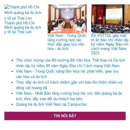
Thành phố Hồ Chí
Minh quảng bá du lịch
y tế tại Thái Lan
Việt Nam - Trung Quốc
Bộ VHTTDL gặp mặt
tăng cường hợp tác
tri ân báo chí nhân dịp
thúc đẩy giao lưu văn
kỷ niệm Ngày Báo chí
hóa - du lịch
cách mạng Việt Nam
2023
Thư chúc mừng của Bộ trưởng Bộ Văn hóa, Thể thao và Du lịch
nhân dịp kỷ niệm 98 năm Ngày Báo chí Cách mạng Việt Nam
Việt Nam - Trung Quốc nâng tầm hợp tác phát triển, giao lưu
văn hóa và du lịch
Thúc đẩy du lịch có trách nhiệm gắn với bảo tồn thiên nhiên và
động vật hoang dã
Việt Nam - Nhật Bản tăng cường hợp tác xúc tiến quảng bá du
lịch, thúc đẩy trao đổi du khách hai bên
Quảng bá du lịch Việt Nam tại Campuchia
TIN NỔI BẬT