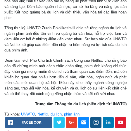
hóa bản địa; Đầu tư vào đào tạo kỹ năng để phát triển lĩnh vực điện ảnh
và sáng tạo; Đảm bảo nguồn nhân lực, cơ sở hạ tầng và năng lực sản
xuất; Kết hợp quảng bá du lịch và giới thiệu văn hóa tại các liên hoan
phim.
Tổng thư ký UNWTO Zurab Pololikashvili chia sẻ rằng ngành du lịch và
ngành phim ảnh đều tôn vinh và quảng bá văn hóa, hỗ trợ việc làm và
đem đến cơ hội ở những điểm đến khác nhau. Sự hợp tác của UNWTO
và Netflix sẽ giúp các điểm đến nhận ra tiềm năng và lợi ích của du lịch
qua phim ảnh.
Dean Garfield, Phó Chủ tịch Chính sách Công của Netflix, cho rằng báo
cáo đã chứng minh một cách chắc chắn rằng, phim ảnh không chỉ thúc
đẩy khán giả mong muốn đi du lịch và tham quan các điểm đến, mà còn
khiến họ quan tâm nhiều hơn đến di sản, văn hóa, ngôn ngữ và phát
triển các mối quan hệ xã hội. Điều này cho thấy ngành công nghiệp
sáng tạo, trao đổi văn hóa, kể chuyện và du lịch có sự liên kết chặt chẽ
và có thể thay đổi cách cộng đồng nhận thức và kết nối với nhau.
Trung tâm Thông tin du lịch (biên dịch từ UNWTO)
Từ khóa:
UNWTO
,
Netflix
,
du lịch
,
phim ảnh
FACEBOOK