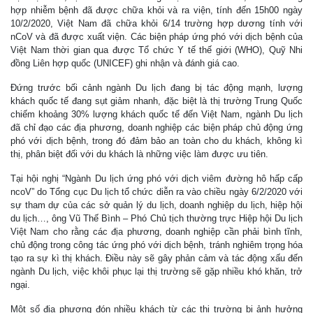
hợp nhiễm bệnh đã được chữa khỏi và ra viện, tính đến 15h00 ngày
10/2/2020, Việt Nam đã chữa khỏi 6/14 trường hợp dương tính với
nCoV và đã được xuất viện. Các biện pháp ứng phó với dịch bệnh của
Việt Nam thời gian qua được Tổ chức Y tế thế giới (WHO), Quỹ Nhi
đồng Liên hợp quốc (UNICEF) ghi nhận và đánh giá cao.
Đứng trước bối cảnh ngành Du lịch đang bị tác động mạnh, lượng
khách quốc tế đang sụt giảm nhanh, đặc biệt là thị trường Trung Quốc
chiếm khoảng 30% lượng khách quốc tế đến Việt Nam, ngành Du lịch
đã chỉ đạo các địa phương, doanh nghiệp các biện pháp chủ động ứng
phó với dịch bệnh, trong đó đảm bảo an toàn cho du khách, không kì
thị, phân biệt đối với du khách là những việc làm được ưu tiên.
Tại hội nghị “Ngành Du lịch ứng phó với dịch viêm đường hô hấp cấp
ncoV” do Tổng cục Du lịch tổ chức diễn ra vào chiều ngày 6/2/2020 với
sự tham dự của các sở quản lý du lịch, doanh nghiệp du lịch, hiệp hội
du lịch…, ông Vũ Thế Bình – Phó Chủ tịch thường trực Hiệp hội Du lịch
Việt Nam cho rằng các địa phương, doanh nghiệp cần phải bình tĩnh,
chủ động trong công tác ứng phó với dịch bệnh, tránh nghiêm trọng hóa
tạo ra sự kì thị khách. Điều này sẽ gây phản cảm và tác động xấu đến
ngành Du lịch, việc khôi phục lại thị trường sẽ gặp nhiều khó khăn, trở
ngại.
Một số địa phương đón nhiều khách từ các thị trường bị ảnh hưởng