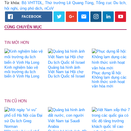
Từ khóa:
Bộ VHTTDL
,
Thứ trưởng Lê Quang Tùng
,
Tổng cục Du lịch,
hội nghị
,
ứng phó dịch
,
nCoV
FACEBOOK
CÙNG CHUYÊN MỤC
TIN MỚI HƠN
Kinh nghiệm bảo vệ
Quảng bá hình ảnh
môi trường du lịch
Việt Nam tại Hội chợ
Phục dựng lễ hội:
biển ở Vịnh Hạ Long
Du lịch Quốc tế Israel
Không lạm dụng các
hình thức sinh hoạt
văn hóa mới
TIN CŨ HƠN