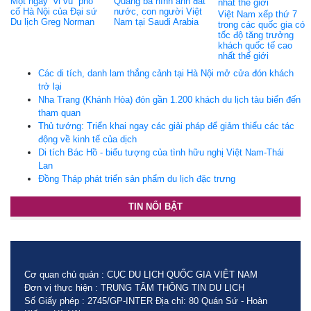
Một ngày “vi vu” phố
Quảng bá hình ảnh đất
cổ Hà Nội của Đại sứ
nước, con người Việt
Việt Nam xếp thứ 7
Du lịch Greg Norman
Nam tại Saudi Arabia
trong các quốc gia có
tốc độ tăng trưởng
khách quốc tế cao
nhất thế giới
Các di tích, danh lam thắng cảnh tại Hà Nội mở cửa đón khách
trở lại
Nha Trang (Khánh Hòa) đón gần 1.200 khách du lịch tàu biển đến
tham quan
Thủ tướng: Triển khai ngay các giải pháp để giảm thiểu các tác
động về kinh tế của dịch
Di tích Bác Hồ - biểu tượng của tình hữu nghị Việt Nam-Thái
Lan
Đồng Tháp phát triển sản phẩm du lịch đặc trưng
TIN NỔI BẬT
Cơ quan chủ quản : CỤC DU LỊCH QUỐC GIA VIỆT NAM
Đơn vị thực hiện : TRUNG TÂM THÔNG TIN DU LỊCH
Số Giấy phép : 2745/GP-INTER Địa chỉ: 80 Quán Sứ - Hoàn