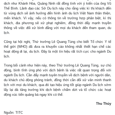
dịch như Khánh Hòa, Quảng Ninh rất đồng tình với ý kiến của ông Vũ
Thế Bình. Lãnh đạo các Sở Du lịch này cho rằng việc kì thị khách đến
từ vùng dịch sẽ ảnh hưởng đến hình ảnh du lịch Việt Nam thân thiện,
mến khách. Vì vậy, nếu có thông tin về trường hợp phân biệt, kì thị
khách, địa phương sẽ xử phạt nghiêm, đồng thời đẩy mạnh truyền
thông về việc đối xử bình đẳng với mọi du khách đến tham quan, du
lịch.
Cũng tại hội nghị, Thứ trưởng Lê Quang Tùng cho biết Tổ chức Y tế
thế giới (WHO) đã đưa ra khuyến cáo không nhất thiết hạn chế các
hoạt động đi lại, du lịch. Đây là một tín hiệu rất tích cực cho ngành Du
lịch.
Trong bối cảnh như hiện này, theo Thứ trưởng Lê Quang Tùng, sự chủ
động, bình tĩnh ứng phó với dịch bệnh là việc rất quan trọng đối với
ngành Du lịch. Cần đẩy mạnh tuyên truyền về dịch bệnh với người dân,
du khách chủ động phòng tránh, đồng thời cần đối xử văn minh thanh
lịch với mọi du khách, qua đó tạo hiệu ứng tốt giúp ngành Du lịch sớm
lấy lại đà tăng trưởng khi dịch bệnh chấm dứt và tổ chức các hoạt
động xúc tiến quảng bá ngay khi có thể.
Thu Thủy
Nguồn: TITC