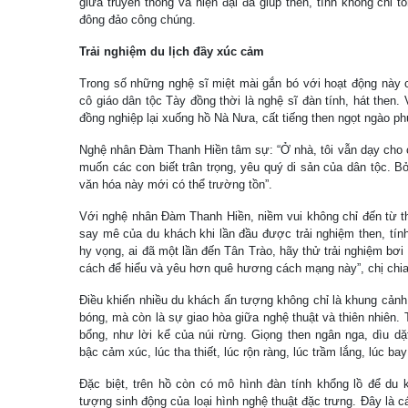
giữa truyền thống và hiện đại đã giúp then, tính không chỉ 
đông đảo công chúng.
Trải nghiệm du lịch đầy xúc cảm
Trong số những nghệ sĩ miệt mài gắn bó với hoạt động này
cô giáo dân tộc Tày đồng thời là nghệ sĩ đàn tính, hát then.
đồng nghiệp lại xuống hồ Nà Nưa, cất tiếng then ngọt ngào p
Nghệ nhân Đàm Thanh Hiền tâm sự: “Ở nhà, tôi vẫn dạy cho c
muốn các con biết trân trọng, yêu quý di sản của dân tộc. Bởi 
văn hóa này mới có thể trường tồn”.
Với nghệ nhân Đàm Thanh Hiền, niềm vui không chỉ đến từ th
say mê của du khách khi lần đầu được trải nghiệm then, tính
hy vọng, ai đã một lần đến Tân Trào, hãy thử trải nghiệm bơi
cách để hiểu và yêu hơn quê hương cách mạng này”, chị chia
Điều khiến nhiều du khách ấn tượng không chỉ là khung cản
bóng, mà còn là sự giao hòa giữa nghệ thuật và thiên nhiên. T
bổng, như lời kể của núi rừng. Giọng then ngân nga, dìu d
bậc cảm xúc, lúc tha thiết, lúc rộn ràng, lúc trầm lắng, lúc ba
Đặc biệt, trên hồ còn có mô hình đàn tính khổng lồ để du 
tượng sinh động của loại hình nghệ thuật đặc trưng. Đây là c