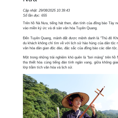
Cập nhật: 29/08/2025 10:39:43
Số lần đọc: 655
Trên hồ Nà Nưa, tiếng hát then, đàn tính của đồng bào Tày 
vào miền ký ức và di sản văn hóa Tuyên Quang.
Đến Tuyên Quang, mảnh đất được mệnh danh là “Thủ đô Khu g
du khách không chỉ tìm về với lịch sử hào hùng của dân tộc 
văn hóa dân gian độc đáo, đặc sắc của đồng bào các dân tộc.
Một trong những trải nghiệm khó quên là “bơi mảng” trên hồ 
tha thiết hòa cùng tiếng đàn tính ngân vang, giữa không gia
lớp trầm tích văn hóa và lịch sử.