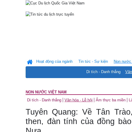
Hoạt động của ngành
Tin tức - Sự kiện
Non nước 
Di tích - Danh thắng
Văn
NON NƯỚC VIỆT NAM
Di tích - Danh thắng
Văn hóa - Lễ hội
Ẩm thực ba miền
L
Tuyên Quang: Về Tân Trào,
then, đàn tính của đồng bà
Nưa