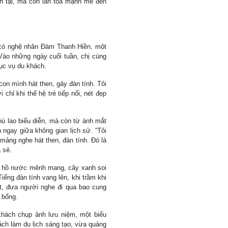
tồn tại, mà còn lan tỏa mạnh mẽ đến
 có nghệ nhân Đàm Thanh Hiền, một
 Vào những ngày cuối tuần, chị cùng
hục vụ du khách.
on mình hát then, gảy đàn tính. Tôi
chỉ khi thế hệ trẻ tiếp nối, nét đẹp
ù lao biểu diễn, mà còn từ ánh mắt
 ngay giữa không gian lịch sử. “Tôi
 mảng nghe hát then, đàn tính. Đó là
 sẻ.
h hồ nước mênh mang, cây xanh soi
iếng đàn tính vang lên, khi trầm khi
ặt, đưa người nghe đi qua bao cung
y bổng.
khách chụp ảnh lưu niệm, một biểu
ách làm du lịch sáng tạo, vừa quảng