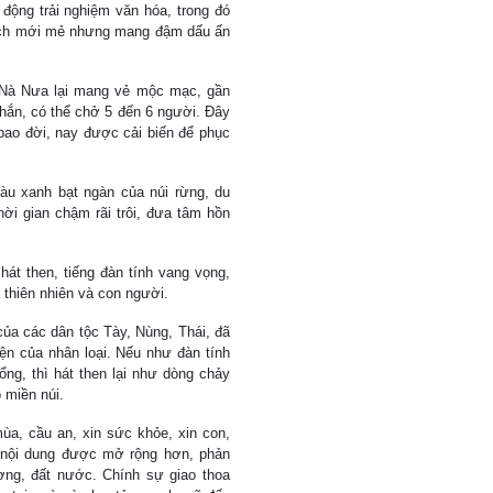
 động trải nghiệm văn hóa, trong đó
 lịch mới mẻ nhưng mang đậm dấu ấn
ồ Nà Nưa lại mang vẻ mộc mạc, gần
chắn, có thể chở 5 đến 6 người. Đây
bao đời, nay được cải biến để phục
àu xanh bạt ngàn của núi rừng, du
hời gian chậm rãi trôi, đưa tâm hồn
 hát then, tiếng đàn tính vang vọng,
 thiên nhiên và con người.
 của các dân tộc Tày, Nùng, Thái, đã
ện của nhân loại. Nếu như đàn tính
ng, thì hát then lại như dòng chảy
 miền núi.
ùa, cầu an, xin sức khỏe, xin con,
 nội dung được mở rộng hơn, phản
ơng, đất nước. Chính sự giao thoa