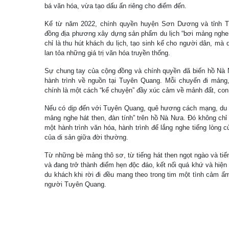
bá văn hóa, vừa tạo dấu ấn riêng cho điểm đến.
Kể từ năm 2022, chính quyền huyện Sơn Dương và tỉnh T
đồng địa phương xây dựng sản phẩm du lịch “bơi mảng nghe h
chỉ là thu hút khách du lịch, tạo sinh kế cho người dân, mà 
lan tỏa những giá trị văn hóa truyền thống.
Sự chung tay của cộng đồng và chính quyền đã biến hồ Nà 
hành trình về nguồn tại Tuyên Quang. Mỗi chuyến đi mảng, 
chính là một cách “kể chuyện” đầy xúc cảm về mảnh đất, con
Nếu có dịp đến với Tuyên Quang, quê hương cách mạng, du k
mảng nghe hát then, đàn tính” trên hồ Nà Nưa. Đó không chỉ 
một hành trình văn hóa, hành trình để lắng nghe tiếng lòng
của di sản giữa đời thường.
Từ những bè mảng thô sơ, từ tiếng hát then ngọt ngào và ti
và đang trở thành điểm hẹn độc đáo, kết nối quá khứ và hiện t
du khách khi rời đi đều mang theo trong tim một tình cảm ấ
người Tuyên Quang.