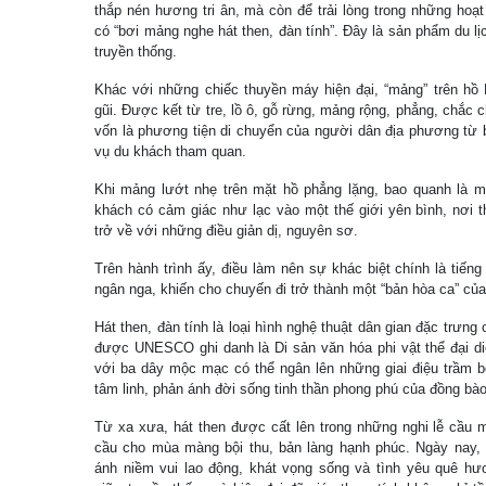
thắp nén hương tri ân, mà còn để trải lòng trong những hoạt
có “bơi mảng nghe hát then, đàn tính”. Đây là sản phẩm du
truyền thống.
Khác với những chiếc thuyền máy hiện đại, “mảng” trên h
gũi. Được kết từ tre, lồ ô, gỗ rừng, mảng rộng, phẳng, chắc 
vốn là phương tiện di chuyển của người dân địa phương từ 
vụ du khách tham quan.
Khi mảng lướt nhẹ trên mặt hồ phẳng lặng, bao quanh là m
khách có cảm giác như lạc vào một thế giới yên bình, nơi t
trở về với những điều giản dị, nguyên sơ.
Trên hành trình ấy, điều làm nên sự khác biệt chính là tiếng
ngân nga, khiến cho chuyến đi trở thành một “bản hòa ca” của
Hát then, đàn tính là loại hình nghệ thuật dân gian đặc trưng
được UNESCO ghi danh là Di sản văn hóa phi vật thể đại di
với ba dây mộc mạc có thể ngân lên những giai điệu trầm bổ
tâm linh, phản ánh đời sống tinh thần phong phú của đồng bào
Từ xa xưa, hát then được cất lên trong những nghi lễ cầu m
cầu cho mùa màng bội thu, bản làng hạnh phúc. Ngày nay,
ánh niềm vui lao động, khát vọng sống và tình yêu quê hư