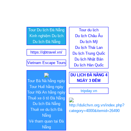
Tour Du lịch Đà Nẵng
Tour du lịch
Kinh nghiệm Du lịch
Du lịch Châu Âu
Du lịch Đà Nẵng
Du lịch Mỹ
Du lịch Thái Lan
https://qbtravel.vn/
Du lịch Trung Quốc
Du lịch Nhật Bản
Vietnam Escape Tours
Du lịch Hàn Quốc
DU LỊCH ĐÀ NẴNG 4
NGÀY 3 ĐÊM
Tour Bà Nà hằng ngày
Tour Huế hằng ngày
tripday.vn
Tour Hội An hằng ngày
Thuê xe ô tô Đà Nẵng
Du lịch Đà Nẵng
Thuê xe du lịch Đà
Nẵng
Vé tham quan tại Đà
Nẵng