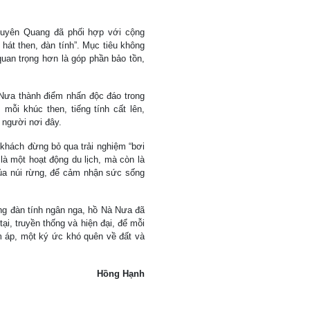
uyên Quang đã phối hợp với cộng
át then, đàn tính”. Mục tiêu không
quan trọng hơn là góp phần bảo tồn,
Nưa thành điểm nhấn độc đáo trong
mỗi khúc then, tiếng tính cất lên,
 người nơi đây.
hách đừng bỏ qua trải nghiệm “bơi
là một hoạt động du lịch, mà còn là
 của núi rừng, để cảm nhận sức sống
ếng đàn tính ngân nga, hồ Nà Nưa đã
ại, truyền thống và hiện đại, để mỗi
m áp, một ký ức khó quên về đất và
Hồng Hạnh