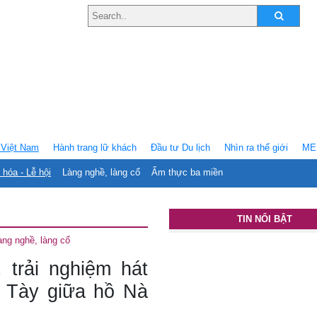
Việt Nam
Hành trang lữ khách
Ðầu tư Du lịch
Nhìn ra thế giới
ME
 hóa - Lễ hội
Làng nghề, làng cổ
Ẩm thực ba miền
TIN NỔI BẬT
àng nghề, làng cổ
 trải nghiệm hát
o Tày giữa hồ Nà