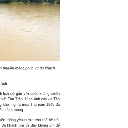
rên thuyền mảng phuc vụ du khách.
lịch
ch lịch sử gắn với cuộc kháng chiến
c biệt Tân Trào. Hình ảnh cây đa Tân
ổng khởi nghĩa mùa Thu năm 1945 đã
thần cách mạng.
uyền thống yêu nước cho thế hệ trẻ,
t. Du khách tìm về đây không chỉ để