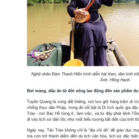
Nghệ nhân Đàm Thanh Hiền trình diễn hát then, đàn tính t
Ảnh: Hồng Hạnh.
Bơi mảng, dấu ấn từ đời sống lao động đến sản phẩm du 
Tuyên Quang là vùng đất thiêng, nơi lưu giữ hàng trăm di tí
chống thực dân Pháp, trong đó nổi bật là Di tích quốc gia đặ
Trào - nơi Bác Hồ từng ở, làm việc, và từ đây phát lệnh T
đi vào lịch sử dân tộc như một biểu tượng bất diệt của tinh 
Ngày nay, Tân Trào không chỉ là “địa chỉ đỏ” để giáo dục tr
mà còn trở thành điểm đến du lịch văn hóa, lịch sử đặc biệ