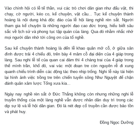
Vào chính hội có lễ tế thần, vui các trò chơi dân gian như đấu vật, thi
chạy, cờ người, kéo co, kể chuyện, vật cầu... Tục kể chuyện thành
hoàng là nội dung khá độc đáo của lễ hội làng nghề rèn sắt. Người
tham gia kể chuyện là những người đạo cao đức trọng, hiểu biết sâu
sắc về lịch sử và phong tục tập quán của làng. Qua đó nhằm nhắc nhở
mọi người dân nhớ tới công ơn của tổ nghề.
Sau kể chuyện thành hoàng là đến lễ khao quân mở cỗ, ở giữa sân
đình được trải 4 chiếu đỏ, trên bày 4 mâm cỗ đại diện của 4 giáp trong
làng. Sau nghi lễ tế của quan cai đám thì 4 chàng trai của 4 giáp trong
thế mình trần, khố đỏ, vai vác một đoạn tre còn nguyên rễ đi xung
quanh chiếu trình diễn các động tác theo nhịp trống. Nghi lễ này tái hiện
lại hình ảnh việc trồng tre trên chiến tuyến sông Như Nguyệt để chặn
đánh quân xâm lược Tống xưa kia...
Ngày nay nghề rèn sắt ở Đức Thắng không còn nhưng những nghi lễ
truyền thống của một làng nghề vẫn được nhân dân duy trì trong các
dịp sự lệ và lễ hội dân gian. Đó là nét đẹp cổ truyền cần được bảo tồn
và phát huy.
Đồng Ngọc Dưỡng