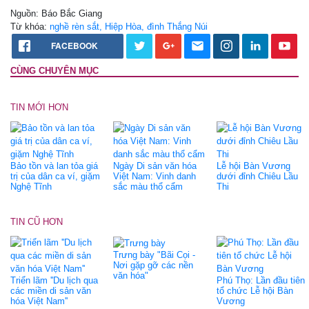
Nguồn: Báo Bắc Giang
Từ khóa:
nghề rèn sắt, Hiệp Hòa, đình Thắng Núi
FACEBOOK
CÙNG CHUYÊN MỤC
TIN MỚI HƠN
Bảo tồn và lan tỏa giá
Ngày Di sản văn hóa
Lễ hội Bàn Vương
trị của dân ca ví, giặm
Việt Nam: Vinh danh
dưới đỉnh Chiêu Lầu
Nghệ Tĩnh
sắc màu thổ cẩm
Thi
TIN CŨ HƠN
Trưng bày "Bãi Cọi -
Nơi gặp gỡ các nền
văn hóa"
Triển lãm ''Du lịch qua
Phú Thọ: Lần đầu tiên
các miền di sản văn
tổ chức Lễ hội Bàn
hóa Việt Nam''
Vương