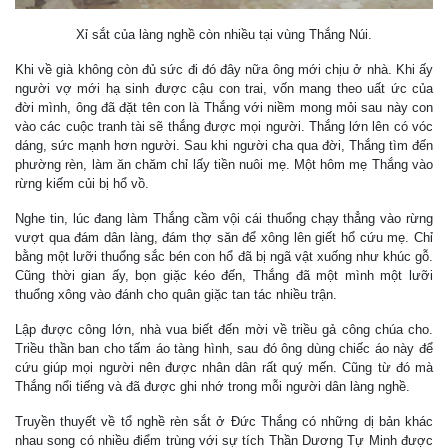
Xỉ sắt của làng nghề còn nhiều
tại vùng Thắng Núi.
Khi về già không còn đủ sức đi đó đây nữa ông mới chịu ở nhà. Khi ấy
người vợ mới hạ sinh được cậu con trai, vốn mang theo uất ức của
đời mình, ông đã đặt tên con là Thắng với niềm mong mỏi sau này con
vào các cuộc tranh tài sẽ thắng được mọi người. Thắng lớn lên có vóc
dáng, sức mạnh hơn người. Sau khi người cha qua đời, Thắng tìm đến
phường rèn, làm ăn chăm chỉ lấy tiền nuôi mẹ. Một hôm mẹ Thắng vào
rừng kiếm củi bị hổ vồ.
Nghe tin, lúc đang làm Thắng cầm vội cái thuổng chạy thẳng vào rừng
vượt qua đám dân làng, đám thợ săn để xông lên giết hổ cứu mẹ. Chỉ
bằng một lưỡi thuổng sắc bén con hổ đã bị ngã vật xuống như khúc gỗ.
Cũng thời gian ấy, bọn giặc kéo đến, Thắng đã một mình một lưỡi
thuổng xông vào đánh cho quân giặc tan tác nhiều trận.
Lập được công lớn, nhà vua biết đến mời về triều gả công chúa cho.
Triều thần ban cho tấm áo tàng hình, sau đó ông dùng chiếc áo này để
cứu giúp mọi người nên được nhân dân rất quý mến. Cũng từ đó mà
Thắng nổi tiếng và đã được ghi nhớ trong mỗi người dân làng nghề.
Truyền thuyết về tổ nghề rèn sắt ở Đức Thắng có những dị bản khác
nhau song có nhiều điểm trùng với sự tích Thần Dương Tự Minh được