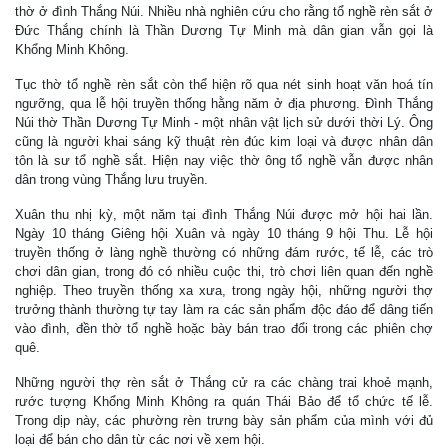
thờ ở đình Thắng Núi. Nhiều nhà nghiên cứu cho rằng tổ nghề rèn sắt ở
Đức Thắng chính là Thần Dương Tự Minh mà dân gian vẫn gọi là
Khổng Minh Không.
Tục thờ tổ nghề rèn sắt còn thể hiện rõ qua nét sinh hoạt văn hoá tín
ngưỡng, qua lễ hội truyền thống hằng năm ở địa phương. Đình Thắng
Núi thờ Thần Dương Tự Minh - một nhân vật lịch sử dưới thời Lý. Ông
cũng là người khai sáng kỹ thuật rèn đúc kim loại và được nhân dân
tôn là sư tổ nghề sắt. Hiện nay việc thờ ông tổ nghề vẫn được nhân
dân trong vùng Thắng lưu truyền.
Xuân thu nhị kỳ, một năm tại đình Thắng Núi được mở hội hai lần.
Ngày 10 tháng Giêng hội Xuân và ngày 10 tháng 9 hội Thu. Lễ hội
truyền thống ở làng nghề thường có những đám rước, tế lễ, các trò
chơi dân gian, trong đó có nhiều cuộc thi, trò chơi liên quan đến nghề
nghiệp. Theo truyền thống xa xưa, trong ngày hội, những người thợ
trưởng thành thường tự tay làm ra các sản phẩm độc đáo để dâng tiến
vào đình, đền thờ tổ nghề hoặc bày bán trao đổi trong các phiên chợ
quê.
Những người thợ rèn sắt ở Thắng cử ra các chàng trai khoẻ mạnh,
rước tượng Khổng Minh Không ra quán Thái Bảo để tổ chức tế lễ.
Trong dịp này, các phường rèn trưng bày sản phẩm của mình với đủ
loại để bán cho dân từ các nơi về xem hội.