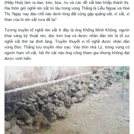
(Hiệp Hoà) làm ra dao, kéo, búa, rìu và các đồ sắt bán khắp thành thị.
Hai thôn giữ nghề rèn sắt từ lâu trong vùng Thắng là Liễu Ngoại và Hoè
Thị. Ngày nay đào chỗ nào dưới lòng đất cũng gặp quặng sắt, xỉ sắt, xỉ
than của lò rèn sắt xưa để lại”.
Tương truyền tổ nghề rèn sắt ở đây là ông Khổng Minh Không, người
khai sáng kỹ thuật rèn, đúc kim loại và được nhân dân tôn là tổ sư
nghề sắt thờ tại đình làng. Truyền thuyết vị tổ nghề được nhân dân
vùng Đức Thắng lưu truyền như sau: Vào thời nhà Lý, trong vùng có
người ham võ vật, hội thi vật nào ông cũng tham gia nhưng không đạt
được vinh hiển.