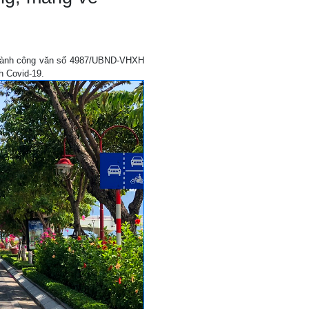
 hành công văn số 4987/UBND-VHXH
h Covid-19.