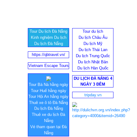
Tour Du lịch Đà Nẵng
Tour du lịch
Kinh nghiệm Du lịch
Du lịch Châu Âu
Du lịch Đà Nẵng
Du lịch Mỹ
Du lịch Thái Lan
https://qbtravel.vn/
Du lịch Trung Quốc
Du lịch Nhật Bản
Vietnam Escape Tours
Du lịch Hàn Quốc
DU LỊCH ĐÀ NẴNG 4
NGÀY 3 ĐÊM
Tour Bà Nà hằng ngày
Tour Huế hằng ngày
tripday.vn
Tour Hội An hằng ngày
Thuê xe ô tô Đà Nẵng
Du lịch Đà Nẵng
Thuê xe du lịch Đà
Nẵng
Vé tham quan tại Đà
Nẵng