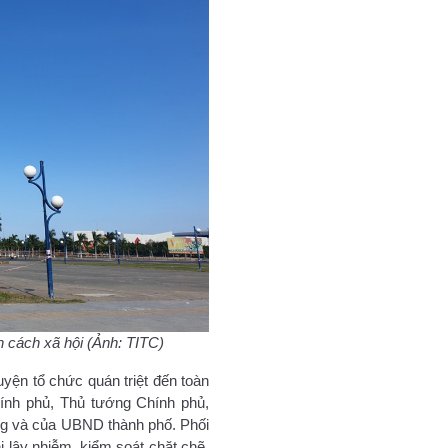
 cách xã hội (Ảnh: TITC)
ện tổ chức quán triệt đến toàn
ính phủ, Thủ tướng Chính phủ,
ng và của UBND thành phố. Phối
i lây nhiễm, kiểm soát chặt chẽ,