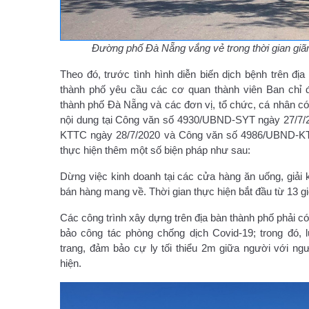
Đường phố Đà Nẵng vắng vẻ trong thời gian giãn
Theo đó, trước tình hình diễn biến dịch bệnh trên đ
thành phố yêu cầu các cơ quan thành viên Ban chỉ 
thành phố Đà Nẵng và các đơn vị, tổ chức, cá nhân có
nội dung tại Công văn số 4930/UBND-SYT ngày 27/7
KTTC ngày 28/7/2020 và Công văn số 4986/UBND-KTT
thực hiện thêm một số biện pháp như sau:
Dừng việc kinh doanh tại các cửa hàng ăn uống, giải
bán hàng mang về. Thời gian thực hiện bắt đầu từ 13 g
Các công trình xây dựng trên địa bàn thành phố phải c
bảo công tác phòng chống dịch Covid-19; trong đó, 
trang, đảm bảo cự ly tối thiểu 2m giữa người với ngư
hiện.