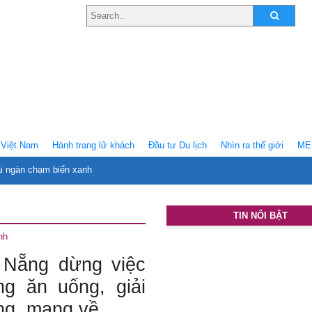
Việt Nam
Hành trang lữ khách
Ðầu tư Du lịch
Nhìn ra thế giới
ME
ại ngàn chạm biển xanh
TIN NỔI BẬT
nh
 Nẵng dừng việc
ng ăn uống, giải
ng, mang về