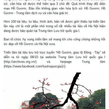
sử, văn hóa sẽ được thể hiện qua 3 chủ đề: Quá trình thay đổi diện
mạo Hồ Gươm; Bảo tồn không gian văn hóa lịch sử Hồ Gươm; Hồ
Gươm - Trung tâm dịch vụ và văn hóa giải trí.
Hơn 100 tài liệu, tư liệu, hình ảnh, bản vẽ được giới thiệu tại triển lãm
lần này chỉ là một phần nhỏ trong số rất nhiều tài liệu về Hà Nội hiện
đang được bảo quản tại Trung tâm Lưu trữ quốc gia I.
Ban tổ chức hy vọng triển lãm sẽ mang tới cho công chúng những hồi
ức đẹp về Hồ Gươm và Hà Nội xưa.
Triển lãm tài liệu lưu trữ trực tuyến “Hồ Gươm, giao lộ Đông - Tây” sẽ
diễn ra từ ngày 08/10 tại website Trung tâm Lưu trữ quốc gia I
(http://archives.org.vn/) và fanpage Trung tâm
(https://www.facebook.com/luutruquocgia1/).