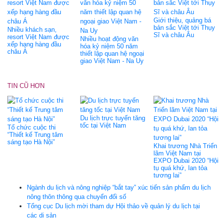
Giới thiệu, quảng bá
bản sắc Việt tới Thụy
Nhiều khách sạn,
Sĩ và châu Âu
resort Việt Nam được
Nhiều hoạt động văn
xếp hạng hàng đầu
hóa kỷ niệm 50 năm
châu Á
thiết lập quan hệ ngoại
giao Việt Nam - Na Uy
TIN CŨ HƠN
Du lịch trực tuyến tăng
tốc tại Việt Nam
Tổ chức cuộc thi
“Thiết kế Trung tâm
sáng tạo Hà Nội”
Khai trương Nhà Triển
lãm Việt Nam tại
EXPO Dubai 2020 “Hội
tụ quá khứ, lan tỏa
tương lai”
Ngành du lịch và nông nghiệp “bắt tay” xúc tiến sản phẩm du lịch
nông thôn thông qua chuyển đổi số
Tổng cục Du lịch mời tham dự Hội thảo về quản lý du lịch tại
các di sản