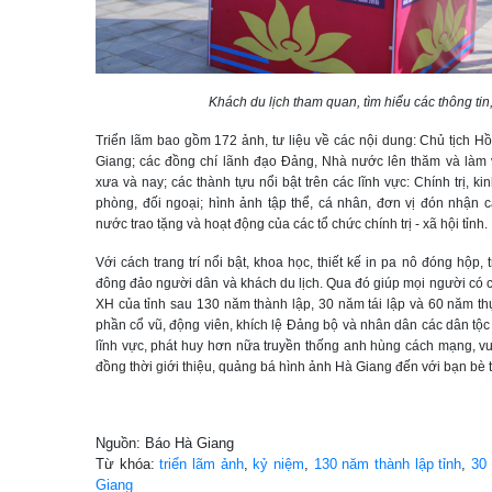
Khách du lịch tham quan, tìm hiểu các thông tin, t
Triển lãm bao gồm 172 ảnh, tư liệu về các nội dung: Chủ tịch Hồ
Giang; các đồng chí lãnh đạo Đảng, Nhà nước lên thăm và làm 
xưa và nay; các thành tựu nổi bật trên các lĩnh vực: Chính trị, ki
phòng, đối ngoại; hình ảnh tập thể, cá nhân, đơn vị đón nhận 
nước trao tặng và hoạt động của các tổ chức chính trị - xã hội tỉnh.
Với cách trang trí nổi bật, khoa học, thiết kế in pa nô đóng hộp,
đông đảo người dân và khách du lịch. Qua đó giúp mọi người có cá
XH của tỉnh sau 130 năm thành lập, 30 năm tái lập và 60 năm th
phần cổ vũ, động viên, khích lệ Đảng bộ và nhân dân các dân tộc t
lĩnh vực, phát huy hơn nữa truyền thống anh hùng cách mạng, vư
đồng thời giới thiệu, quảng bá hình ảnh Hà Giang đến với bạn bè 
Nguồn: Báo Hà Giang
Từ khóa:
triển lãm ảnh
,
kỷ niệm
,
130 năm thành lập tỉnh
,
30
Giang