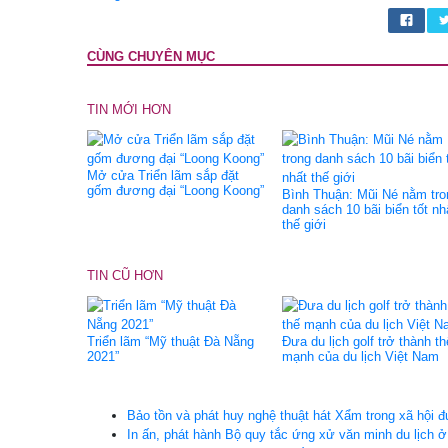
CÙNG CHUYÊN MỤC
TIN MỚI HƠN
Mở cửa Triển lãm sắp đặt
gốm đương đại “Loong Koong”
Bình Thuận: Mũi Né nằm tro
danh sách 10 bãi biển tốt nh
thế giới
TIN CŨ HƠN
Triển lãm “Mỹ thuật Đà Nẵng
Đưa du lịch golf trở thành th
2021”
mạnh của du lịch Việt Nam
Bảo tồn và phát huy nghệ thuật hát Xẩm trong xã hội 
In ấn, phát hành Bộ quy tắc ứng xử văn minh du lịch