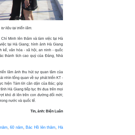
ư liệu tại triển lãm.
 Chí Minh lên thăm và làm việc tại Hà
việc tại Hà Giang; hình ảnh Hà Giang
nh kế, văn hóa - xã hội, an ninh - quốc
các thành tích cao quý của Đảng, Nhà
 triển lãm ảnh thu hút sự quan tâm của
i nhìn tổng quan về sự phát triển KT -
ực hiện Tám lời căn dặn của Bác; góp
ỉnh Hà Giang tiếp tục thi đua trên mọi
ợt khó đi lên trên con đường đổi mới;
trong nước và quốc tế.
Tin, ảnh: Biện Luân
 năm
,
60 năm
,
Bác Hồ lên thăm
,
Hà