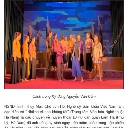
Cảnh trong Kỳ đồng Nguyễn Văn Cẩm
NSND Trịnh Thúy Mùi, Chủ tịch Hội Nghệ sỹ Sân khấu Việt Nam làm
đạo diễn vở "Những vì sao không tắt" (Trung tâm Văn hóa Nghệ thuật
Hà Nam) là câu chuyện về huyền thoại 10 nữ dân quân Lam Hạ (Phủ
Lý, Hà Nam) đã anh dũng hy sinh ngay trên mâm pháo trong trận chiến