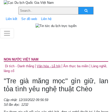
Liên kết
Sơ đồ web
Liên hệ
NON NƯỚC VIỆT NAM
Di tích - Danh thắng
Văn hóa - Lễ hội
Ẩm thực ba miền
Làng nghề,
làng cổ
''Tre già măng mọc'' gìn giữ, lan
tỏa tình yêu nghệ thuật Chèo
Cập nhật: 12/10/2022 09:56:59
Số lần đọc: 1232
Sự tham gia sôi nổi của các nhà hát, đơn vị nghệ thuật tại Liên hoan