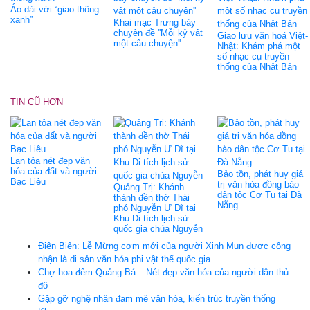
Áo dài với “giao thông
xanh”
Khai mạc Trưng bày
chuyên đề ''Mỗi kỷ vật
Giao lưu văn hoá Việt-
một câu chuyện''
Nhật: Khám phá một
số nhạc cụ truyền
thống của Nhật Bản
TIN CŨ HƠN
Lan tỏa​ nét đẹp văn
hóa của đất và người
Bảo tồn, phát huy giá
Bạc Liêu
trị văn hóa đồng bào
Quảng Trị: Khánh
dân tộc Cơ Tu tại Đà
thành đền thờ Thái
Nẵng
phó Nguyễn Ư Dĩ tại
Khu Di tích lịch sử
quốc gia chúa Nguyễn
Điện Biên: Lễ Mừng cơm mới của người Xinh Mun được công
nhận là di sản văn hóa phi vật thể quốc gia
Chợ hoa đêm Quảng Bá – Nét đẹp văn hóa của người dân thủ
đô
Gặp gỡ nghệ nhân đam mê văn hóa, kiến trúc truyền thống