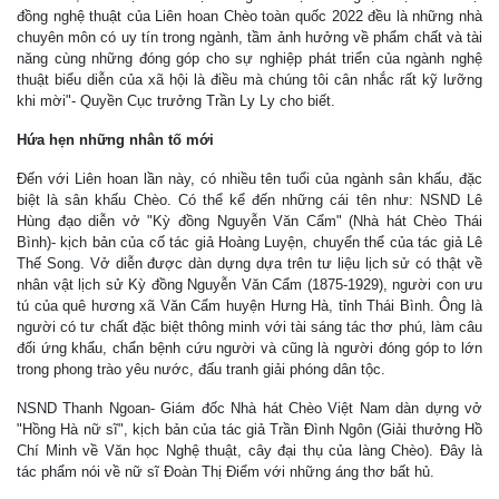
đồng nghệ thuật của Liên hoan Chèo toàn quốc 2022 đều là những nhà
chuyên môn có uy tín trong ngành, tầm ảnh hưởng về phẩm chất và tài
năng cùng những đóng góp cho sự nghiệp phát triển của ngành nghệ
thuật biểu diễn của xã hội là điều mà chúng tôi cân nhắc rất kỹ lưỡng
khi mời"- Quyền Cục trưởng Trần Ly Ly cho biết.
Hứa hẹn những nhân tố mới
Đến với Liên hoan lần này, có nhiều tên tuổi của ngành sân khấu, đặc
biệt là sân khấu Chèo. Có thể kể đến những cái tên như: NSND Lê
Hùng đạo diễn vở "Kỳ đồng Nguyễn Văn Cẩm" (Nhà hát Chèo Thái
Bình)- kịch bản của cố tác giả Hoàng Luyện, chuyển thể của tác giả Lê
Thế Song. Vở diễn được dàn dựng dựa trên tư liệu lịch sử có thật về
nhân vật lịch sử Kỳ đồng Nguyễn Văn Cẩm (1875-1929), người con ưu
tú của quê hương xã Văn Cẩm huyện Hưng Hà, tỉnh Thái Bình. Ông là
người có tư chất đặc biệt thông minh với tài sáng tác thơ phú, làm câu
đối ứng khẩu, chẩn bệnh cứu người và cũng là người đóng góp to lớn
trong phong trào yêu nước, đấu tranh giải phóng dân tộc.
NSND Thanh Ngoan- Giám đốc Nhà hát Chèo Việt Nam dàn dựng vở
"Hồng Hà nữ sĩ", kịch bản của tác giả Trần Đình Ngôn (Giải thưởng Hồ
Chí Minh về Văn học Nghệ thuật, cây đại thụ của làng Chèo). Đây là
tác phẩm nói về nữ sĩ Đoàn Thị Điểm với những áng thơ bất hủ.