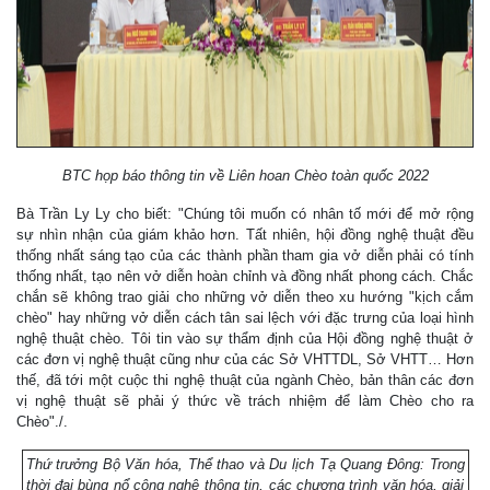
BTC họp báo thông tin về Liên hoan Chèo toàn quốc 2022
Bà Trần Ly Ly cho biết: "Chúng tôi muốn có nhân tố mới để mở rộng
sự nhìn nhận của giám khảo hơn. Tất nhiên, hội đồng nghệ thuật đều
thống nhất sáng tạo của các thành phần tham gia vở diễn phải có tính
thống nhất, tạo nên vở diễn hoàn chỉnh và đồng nhất phong cách. Chắc
chắn sẽ không trao giải cho những vở diễn theo xu hướng "kịch cắm
chèo" hay những vở diễn cách tân sai lệch với đặc trưng của loại hình
nghệ thuật chèo. Tôi tin vào sự thẩm định của Hội đồng nghệ thuật ở
các đơn vị nghệ thuật cũng như của các Sở VHTTDL, Sở VHTT… Hơn
thế, đã tới một cuộc thi nghệ thuật của ngành Chèo, bản thân các đơn
vị nghệ thuật sẽ phải ý thức về trách nhiệm để làm Chèo cho ra
Chèo"./.
Thứ trưởng Bộ Văn hóa, Thể thao và Du lịch Tạ Quang Đông: Trong
thời đại bùng nổ công nghệ thông tin, các chương trình văn hóa, giải