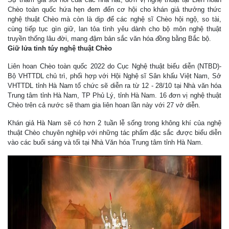
Chèo toàn quốc hứa hẹn đem đến cơ hội cho khán giả thưởng thức
nghệ thuật Chèo mà còn là dịp để các nghệ sĩ Chèo hội ngộ, so tài,
cùng tiếp tục gìn giữ, lan tỏa tình yêu dành cho bộ môn nghệ thuật
truyền thống lâu đời, mang đậm bản sắc văn hóa đồng bằng Bắc bộ.
Giữ lửa tinh túy nghệ thuật Chèo
Liên hoan Chèo toàn quốc 2022 do Cục Nghệ thuật biểu diễn (NTBD)-
Bộ VHTTDL chủ trì, phối hợp với Hội Nghệ sĩ Sân khấu Việt Nam, Sở
VHTTDL tỉnh Hà Nam tổ chức sẽ diễn ra từ 12 - 28/10 tại Nhà văn hóa
Trung tâm tỉnh Hà Nam, TP Phủ Lý, tỉnh Hà Nam. 16 đơn vị nghệ thuật
Chèo trên cả nước sẽ tham gia liên hoan lần này với 27 vở diễn.
Khán giả Hà Nam sẽ có hơn 2 tuần lễ sống trong không khí của nghệ
thuật Chèo chuyên nghiệp với những tác phẩm đặc sắc được biểu diễn
vào các buổi sáng và tối tại Nhà Văn hóa Trung tâm tỉnh Hà Nam.