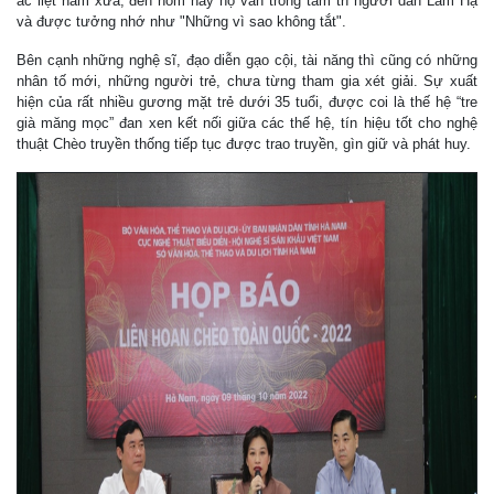
ác liệt năm xưa, đến hôm nay họ vẫn trong tâm trí người dân Lam Hạ
và được tưởng nhớ như "Những vì sao không tắt".
Bên cạnh những nghệ sĩ, đạo diễn gạo cội, tài năng thì cũng có những
nhân tố mới, những người trẻ, chưa từng tham gia xét giải. Sự xuất
hiện của rất nhiều gương mặt trẻ dưới 35 tuổi, được coi là thế hệ “tre
già măng mọc” đan xen kết nối giữa các thế hệ, tín hiệu tốt cho nghệ
thuật Chèo truyền thống tiếp tục được trao truyền, gìn giữ và phát huy.