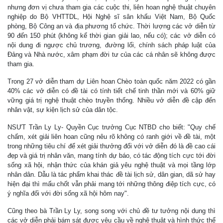
nhưng đơn vị chưa tham gia các cuộc thi, liên hoan nghệ thuật chuyên
nghiệp do Bộ VHTTDL, Hội Nghệ sĩ sân khấu Việt Nam, Bộ Quốc
phòng, Bộ Công an và địa phương tổ chức. Thời lượng các vở diễn từ
90 đến 150 phút (không kể thời gian giải lao, nếu có); các vở diễn có
nội dung đi ngược chủ trương, đường lối, chính sách pháp luật của
Đảng và Nhà nước, xâm phạm đời tư của các cá nhân sẽ không được
tham gia.
Trong 27 vở diễn tham dự Liên hoan Chèo toàn quốc năm 2022 có gần
40% các vở diễn có đề tài có tính tiết chế tinh thần mới và 60% giữ
vững giá trị nghệ thuật chèo truyền thống. Nhiều vở diễn đề cập đến
nhân vật, sự kiện lịch sử của dân tộc.
NSƯT Trần Ly Ly- Quyền Cục trưởng Cục NTBD cho biết: "Quy chế
chấm, xét giải liên hoan cũng nêu rõ không có ranh giới về đề tài, một
trong những tiêu chí để xét giải thưởng đối với vở diễn đó là đề cao cái
đẹp và giá trị nhân văn, mang tính dự báo, có tác động tích cực tới đời
sống xã hội, nhận thức của khán giả yêu nghệ thuật và mọi tầng lớp
nhân dân. Dẫu là tác phẩm khai thác đề tài lịch sử, dân gian, dã sử hay
hiện đại thì mấu chốt vẫn phải mang tới những thông điệp tích cực, có
ý nghĩa đối với đời sống xã hội hôm nay".
Cũng theo bà Trần Ly Ly, song song với chủ đề tư tưởng nội dung thì
các vở diễn phải bám sát được yêu cầu về nghệ thuật và hình thức thể