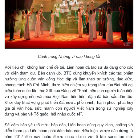
Cảnh trong Những vì sao không tắt
Với tiêu chí không hạn chế đề tài, Liên hoan đã tạo sự đa dạng cho các
vở diễn tham dự. Bên cạnh đó, BTC cũng khuyến khích các tác phẩm
hưởng ứng cuộc vận động Học tập và làm theo tư tưởng, đạo đức,
phong cách Hồ Chí Minh, thực hiện nhiệm vụ trọng tâm của Đại hội đại
biểu toàn quốc lần thứ XIII của Đảng về "Phát triển con người toàn diện
và xây dựng nền văn hóa Việt Nam tiên tiến, đậm đà bản sắc dân tộc.
Khơi dậy khát vọng phát triển đất nước phồn vinh, hạnh phúc, phát huy
giá trị văn hóa, sức mạnh con người Việt Nam trong sự nghiệp xây
dựng và bảo vệ Tổ quốc, hội nhập quốc tế".
Để đảm bảo yếu tố mới, hấp dẫn, Liên hoan cũng quy định, những vở
diễn tham gia Liên hoan phải đảm bảo các điều kiện: được dàn dựng từ
năm 2017 đến nay hoặc được phục dựng với ê kíp sáng tạo mới