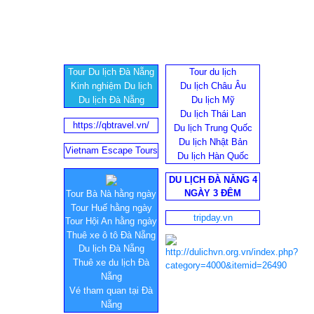
Tour Du lịch Đà Nẵng
Tour du lịch
Kinh nghiệm Du lịch
Du lịch Châu Âu
Du lịch Đà Nẵng
Du lịch Mỹ
Du lịch Thái Lan
https://qbtravel.vn/
Du lịch Trung Quốc
Du lịch Nhật Bản
Vietnam Escape Tours
Du lịch Hàn Quốc
DU LỊCH ĐÀ NẴNG 4
NGÀY 3 ĐÊM
Tour Bà Nà hằng ngày
Tour Huế hằng ngày
tripday.vn
Tour Hội An hằng ngày
Thuê xe ô tô Đà Nẵng
Du lịch Đà Nẵng
Thuê xe du lịch Đà
Nẵng
Vé tham quan tại Đà
Nẵng