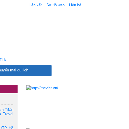
Liên kết
Sơ đồ web
Liên hệ
DIA
uyến mãi du lịch
ẩm “Bản
 Travel
 (TP. Hồ