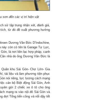
sơn đến các vị trí hiện vật
ch sử tập trung nhận xét, đánh giá,
di tích, từ đó đề xuất phương hướng
itroen Dương Văn Đức D’Indochine,
 này còn có tên là Garage Tự Lực,
Gòn, là nơi liên lạc hợp pháp, canh
. Căn nhà do ông Dương Văn Đức là
o Quân khu Sài Gòn- Chợ Lớn- Gia
hí, tài liệu và làm phương tiện phục
Gòn nói riêng, lực lượng cách mạng
 việc cán bộ Biệt động Sài Gòn, Anh
uyên gửi 2 chiếc xe ô tô cho ông
ách mạng ra vào nội đô Sài Gòn và
g đợt Tổng tiến công và nổi dậy tết