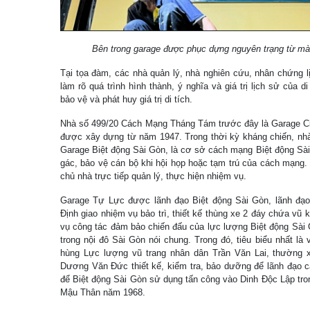
Bên trong garage được phục dựng nguyên trạng từ màu 
Tại tọa đàm, các nhà quản lý, nhà nghiên cứu, nhân chứng lị
làm rõ quá trình hình thành, ý nghĩa và giá trị lịch sử của 
bảo vệ và phát huy giá trị di tích.
Nhà số 499/20 Cách Mạng Tháng Tám trước đây là Garage C
được xây dựng từ năm 1947. Trong thời kỳ kháng chiến, nhà
Garage Biệt động Sài Gòn, là cơ sở cách mạng Biệt động Sài 
gác, bảo vệ cán bộ khi hội họp hoặc tạm trú của cách mạng
chủ nhà trực tiếp quản lý, thực hiện nhiệm vụ.
Garage Tự Lực được lãnh đạo Biệt động Sài Gòn, lãnh đạ
Định giao nhiệm vụ bảo trì, thiết kế thùng xe 2 đáy chứa vũ k
vụ công tác đảm bảo chiến đấu của lực lượng Biệt động Sài 
trong nội đô Sài Gòn nói chung. Trong đó, tiêu biểu nhất là
hùng Lực lượng vũ trang nhân dân Trần Văn Lai, thường x
Dương Văn Đức thiết kế, kiểm tra, bảo dưỡng để lãnh đạo c
để Biệt động Sài Gòn sử dụng tấn công vào Dinh Độc Lập tron
Mậu Thân năm 1968.