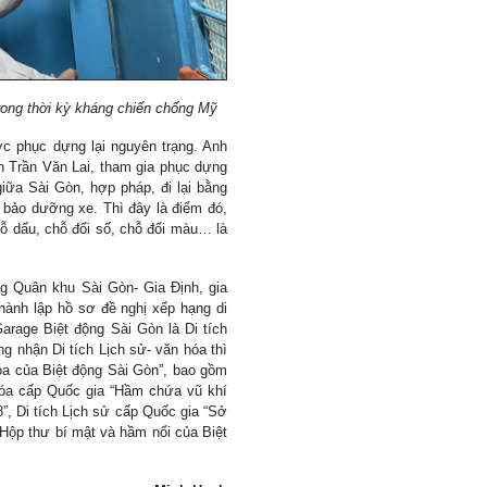
ong thời kỳ kháng chiến chống Mỹ
 phục dựng lại nguyên trạng. Anh
n Trần Văn Lai, tham gia phục dựng
giữa Sài Gòn, hợp pháp, đi lại bằng
 bảo dưỡng xe. Thì đây là điểm đó,
hỗ dấu, chỗ đổi số, chỗ đổi màu… là
ng Quân khu Sài Gòn- Gia Định, gia
ành lập hồ sơ đề nghị xếp hạng di
rage Biệt động Sài Gòn là Di tích
nhận Di tích Lịch sử- văn hóa thì
hóa của Biệt động Sài Gòn”, bao gồm
hóa cấp Quốc gia “Hầm chứa vũ khí
, Di tích Lịch sử cấp Quốc gia “Sở
“Hộp thư bí mật và hầm nổi của Biệt