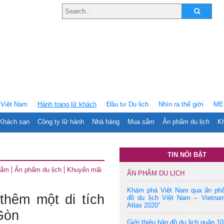
Việt Nam
Hành trang lữ khách
Ðầu tư Du lịch
Nhìn ra thế giới
ME
Khách sạn
Công ty lữ hành
Nhà hàng
Mua sắm
Ấn phẩm du lịch
Kh
TIN NỔI BẬT
sắm
Ấn phẩm du lịch
Khuyến mãi
ẤN PHẨM DU LỊCH
Khám phá Việt Nam qua ấn ph
thêm một di tích
đồ du lịch Việt Nam – Vietnam
Atlas 2020”
Gòn
Giới thiệu bản đồ du lịch quận 10