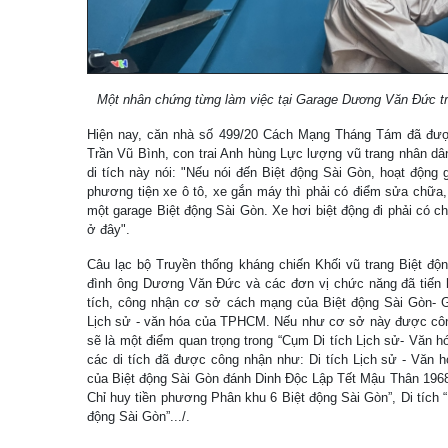
Một nhân chứng từng làm việc tại Garage Dương Văn Đức tr
Hiện nay, căn nhà số 499/20 Cách Mạng Tháng Tám đã được
Trần Vũ Bình, con trai Anh hùng Lực lượng vũ trang nhân dâ
di tích này nói: "Nếu nói đến Biệt động Sài Gòn, hoạt động 
phương tiện xe ô tô, xe gắn máy thì phải có điểm sửa chữa,
một garage Biệt động Sài Gòn. Xe hơi biệt động đi phải có c
ở đây".
Câu lạc bộ Truyền thống kháng chiến Khối vũ trang Biệt độ
đình ông Dương Văn Đức và các đơn vị chức năng đã tiến h
tích, công nhận cơ sở cách mạng của Biệt động Sài Gòn- Ga
Lịch sử - văn hóa của TPHCM. Nếu như cơ sở này được công 
sẽ là một điểm quan trọng trong “Cụm Di tích Lịch sử- Văn 
các di tích đã được công nhận như: Di tích Lịch sử - Văn 
của Biệt động Sài Gòn đánh Dinh Độc Lập Tết Mậu Thân 1968”
Chỉ huy tiền phương Phân khu 6 Biệt động Sài Gòn”, Di tích 
động Sài Gòn”.../.