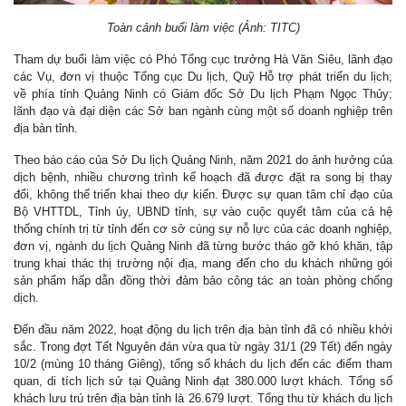
Toàn cảnh buổi làm việc (Ảnh: TITC)
Tham dự buổi làm việc có Phó Tổng cục trưởng Hà Văn Siêu, lãnh đạo
các Vụ, đơn vị thuộc Tổng cục Du lịch, Quỹ Hỗ trợ phát triển du lịch;
về phía tỉnh Quảng Ninh có Giám đốc Sở Du lịch Phạm Ngọc Thủy;
lãnh đạo và đại diện các Sở ban ngành cùng một số doanh nghiệp trên
địa bàn tỉnh.
Theo báo cáo của Sở Du lịch Quảng Ninh, năm 2021 do ảnh hưởng của
dịch bệnh, nhiều chương trình kế hoạch đã được đặt ra song bị thay
đổi, không thể triển khai theo dự kiến. Được sự quan tâm chỉ đạo của
Bộ VHTTDL, Tỉnh ủy, UBND tỉnh, sự vào cuộc quyết tâm của cả hệ
thống chính trị từ tỉnh đến cơ sở cùng sự nỗ lực của các doanh nghiệp,
đơn vị, ngành du lịch Quảng Ninh đã từng bước tháo gỡ khó khăn, tập
trung khai thác thị trường nội địa, mang đến cho du khách những gói
sản phẩm hấp dẫn đồng thời đảm bảo công tác an toàn phòng chống
dịch.
Đến đầu năm 2022, hoạt động du lịch trên địa bàn tỉnh đã có nhiều khởi
sắc. Trong đợt Tết Nguyên đán vừa qua từ ngày 31/1 (29 Tết) đến ngày
10/2 (mùng 10 tháng Giêng), tổng số khách du lịch đến các điểm tham
quan, di tích lịch sử tại Quảng Ninh đạt 380.000 lượt khách. Tổng số
khách lưu trú trên địa bàn tỉnh là 26.679 lượt. Tổng thu từ khách du lịch