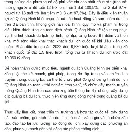
trong những địa phương có độ phủ vắc-xin cao nhất cả nước (tính với
những người ở độ tuổi 12 trở lên, mũi 1 đạt 100,5%, mũi 2 đạt 97%,
người từ 18 tuổi trở lên tiêm mũi 3 đạt 97,3%). Đây là điều kiện thuận
lợi để Quảng Ninh khôi phục tất cả các hoạt động và sản phẩm du lịch
trên địa bàn tỉnh, không giới hạn loại hình, quy mô và phạm vi trong
điều kiện thích ứng an toàn dịch bệnh. Quảng Ninh sẽ tập trung phục
vụ, thu hút khách du lịch nội tỉnh, nội địa, từng bước thí điểm và triển
khai mở rộng việc khai thác khách du lịch quốc tế khi điều kiện cho
phép. Phấn đấu trong năm 2022 đón 9,530 triệu lượt khách, trong đó
khách quốc tế đạt 1,5 triệu lượt, tổng thu từ khách du lịch ước đạt
19.060 tỷ đồng.
Để hoàn thành được mục tiêu, ngành du lịch Quảng Ninh sẽ triển khai
đồng bộ các kế hoạch, giải pháp, trong đó tập trung vào chiến dịch
truyền thông, quảng bá, cụ thể tổ chức phát động chương trình du lịch
“Quảng Ninh an toàn - trải nghiệm trọn vẹn”, tổ chức đẩy mạnh truyền
thông Quảng Ninh trên các phương tiện thông tin đại chúng, xây dựng
clip quảng bá du lịch, thực hiện ứng dụng công nghệ trong quảng bá du
lịch…
Thúc đẩy liên kết, phát triển thị trường và hợp tác quốc tế; xây dựng
các sản phẩm, gói kích cầu du lịch; rà soát, đánh giá và tổ chức đào
tạo, đào tạo lại lực lượng lao động du lịch; xây dựng các phương án
đón, phục vụ khách gắn với công tác phòng chống dịch…