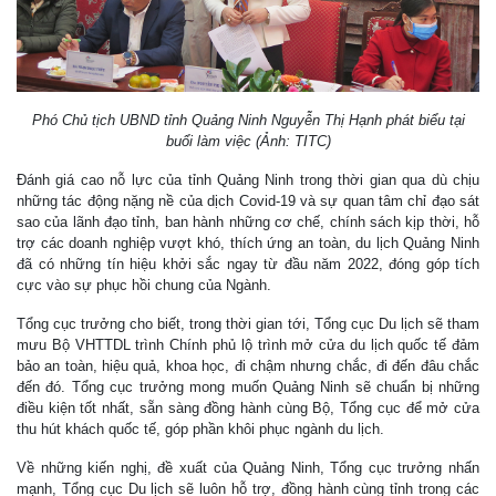
Phó Chủ tịch UBND tỉnh Quảng Ninh Nguyễn Thị Hạnh phát biểu tại
buổi làm việc (Ảnh: TITC)
Đánh giá cao nỗ lực của tỉnh Quảng Ninh trong thời gian qua dù chịu
những tác động nặng nề của dịch Covid-19 và sự quan tâm chỉ đạo sát
sao của lãnh đạo tỉnh, ban hành những cơ chế, chính sách kịp thời, hỗ
trợ các doanh nghiệp vượt khó, thích ứng an toàn, du lịch Quảng Ninh
đã có những tín hiệu khởi sắc ngay từ đầu năm 2022, đóng góp tích
cực vào sự phục hồi chung của Ngành.
Tổng cục trưởng cho biết, trong thời gian tới, Tổng cục Du lịch sẽ tham
mưu Bộ VHTTDL trình Chính phủ lộ trình mở cửa du lịch quốc tế đảm
bảo an toàn, hiệu quả, khoa học, đi chậm nhưng chắc, đi đến đâu chắc
đến đó. Tổng cục trưởng mong muốn Quảng Ninh sẽ chuẩn bị những
điều kiện tốt nhất, sẵn sàng đồng hành cùng Bộ, Tổng cục để mở cửa
thu hút khách quốc tế, góp phần khôi phục ngành du lịch.
Về những kiến nghị, đề xuất của Quảng Ninh, Tổng cục trưởng nhấn
mạnh, Tổng cục Du lịch sẽ luôn hỗ trợ, đồng hành cùng tỉnh trong các