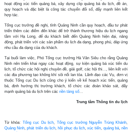
hoạt động xúc tiến quảng bá, xây dựng clip quảng bá du lịch, đề án,
quy hoạch và đặc biệt là công tác chuyển đổi số, đẩy mạnh liên kết
hợp tác.
Tổng cục trưởng đề nghị, tỉnh Quảng Ninh cần quy hoạch, đầu tư phát
triển thêm các điểm đến khác để trở thành thương hiệu du lịch ngang
tầm với Hạ Long, để du khách biết đến Quảng Ninh hiện đại, năng
động, phát triển với các sản phẩm du lịch đa dạng, phong phú, đáp ứng
nhu cầu đa dạng của du khách.
Tại buổi làm việc, Phó Tổng cục trưởng Hà Văn Siêu cho rằng Quảng
Ninh nên triển khai ngay các hoạt động, sự kiện quảng bá xúc tiến du
lịch, tổ chức các hội nghị chuyên đề, giải golf, các hội thi…, liên kết với
các địa phương tạo không khí sôi nổi lan tỏa. Lãnh đạo các Vụ, đơn vị
thuộc Tổng cục Du lịch cũng cho ý kiến về kế hoạch xúc tiến, quảng
bá, định hướng thị trường khách, tổ chức các đoàn khảo sát, đẩy
mạnh quảng bá du lịch trên các
nền tảng số
…
Trung tâm Thông tin du lịch
Từ khóa:
Tổng cục Du lịch
,
Tổng cục trưởng Nguyễn Trùng Khánh
,
Quảng Ninh
,
phát triển du lịch
,
hồi phục du lịch
,
xúc tiến
,
quảng bá
,
nền