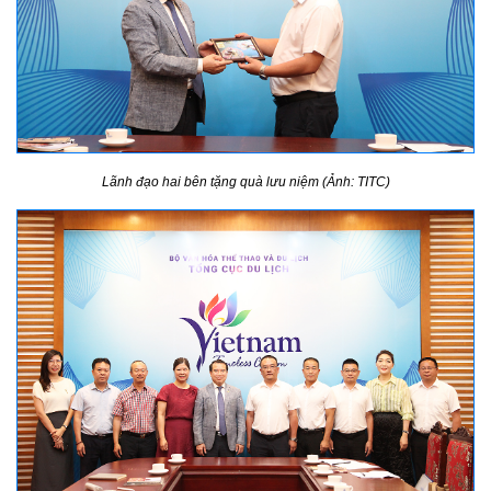
Lãnh đạo hai bên tặng quà lưu niệm (Ảnh: TITC)