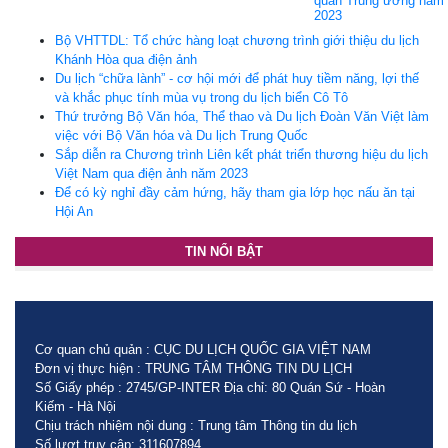
quan Trung ương năm
2023
Bộ VHTTDL: Tổ chức hàng loạt chương trình giới thiệu du lịch
Khánh Hòa qua điện ảnh
Du lịch “chữa lành” - cơ hội mới để phát huy tiềm năng, lợi thế
và khắc phục tính mùa vụ trong du lịch biển Cô Tô
Thứ trưởng Bộ Văn hóa, Thể thao và Du lịch Đoàn Văn Việt làm
việc với Bộ Văn hóa và Du lịch Trung Quốc
Sắp diễn ra Chương trình Liên kết phát triển thương hiệu du lịch
Việt Nam qua điện ảnh năm 2023
Để có kỳ nghỉ đầy cảm hứng, hãy tham gia lớp học nấu ăn tại
Hội An
TIN NỔI BẬT
Cơ quan chủ quản : CỤC DU LỊCH QUỐC GIA VIỆT NAM
Đơn vị thực hiện : TRUNG TÂM THÔNG TIN DU LỊCH
Số Giấy phép : 2745/GP-INTER Địa chỉ: 80 Quán Sứ - Hoàn
Kiếm - Hà Nội
Chịu trách nhiệm nội dung : Trung tâm Thông tin du lịch
Số lượt truy cập: 311607894