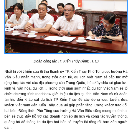
Đoàn công tác TP. Kiến Thủy (Ảnh: TITC)
Nhất trí với ý kiến của Bí thư thành ủy TP. Kiến Thủy, Phó Tổng cục trưởng Hà
Văn Siêu nhấn mạnh, trong thời gian tới, du lịch Việt Nam sẽ tiếp tục mở
rộng hợp tác với các địa phương của Trung Quốc, thúc đẩy chia sẻ giao lưu
kinh tế, văn hóa, du lịch… Trong thời gian sớm nhất, du lịch Việt Nam sẽ tổ
chức chương trình roadshow giới thiệu du lịch tại tỉnh Vân Nam và cử đoàn
famtrip đến khảo sát du lịch TP. Kiến Thủy để xây dựng tour, tuyến, đưa
khách Việt Nam đến Kiến Thủy, qua đó góp phần tăng lượng khách trao đổi
hai bên. Đồng thời, Phó Tổng cục trưởng Hà Văn Siêu cũng mong muốn hai
bên sẽ thúc đẩy hỗ trợ các doanh nghiệp du lịch và công tác truyền thông,
quảng bá để thông tin du lịch hai bên sẽ truyền tải rộng rãi hơn đến người
dân.