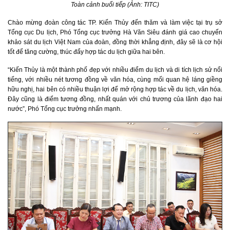
Toàn cảnh buổi tiếp (Ảnh: TITC)
Chào mừng đoàn công tác TP. Kiến Thủy đến thăm và làm việc tại trụ sở
Tổng cục Du lịch, Phó Tổng cục trưởng Hà Văn Siêu đánh giá cao chuyến
khảo sát du lịch Việt Nam của đoàn, đồng thời khẳng định, đây sẽ là cơ hội
tốt để tăng cường, thúc đẩy hợp tác du lịch giữa hai bên.
“Kiến Thủy là một thành phố đẹp với nhiều điểm du lịch và di tích lịch sử nổi
tiếng, với nhiều nét tương đồng về văn hóa, cùng mối quan hệ láng giềng
hữu nghị, hai bên có nhiều thuận lợi để mở rộng hợp tác về du lịch, văn hóa.
Đây cũng là điểm tương đồng, nhất quán với chủ trương của lãnh đạo hai
nước”, Phó Tổng cục trưởng nhấn mạnh.