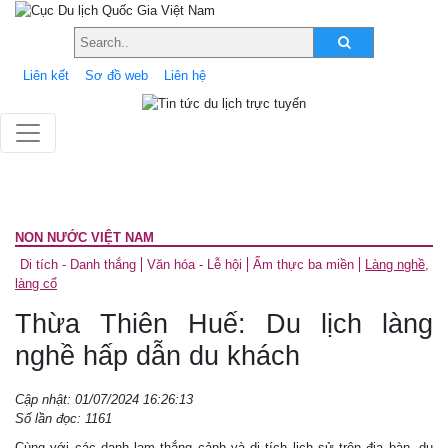
Liên kết
Sơ đồ web
Liên hệ
NON NƯỚC VIỆT NAM
Di tích - Danh thắng
Văn hóa - Lễ hội
Ẩm thực ba miền
Làng nghề,
làng cổ
Thừa Thiên Huế: Du lịch làng
nghề hấp dẫn du khách
Cập nhật: 01/07/2024 16:26:13
Số lần đọc: 1161
Cùng với các danh lam thắng cảnh và di tích lịch sử trên địa bàn, du