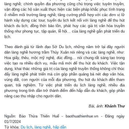
làng nghề; chính quyền địa phương cũng chú trọng việc tuyên truyền,
vận động các hộ sản xuất thực hiện các biện pháp khắc phục tình trạng
ô nhiễm môi trường làng nghề; tăng cường phối hợp với các đơn vị lữ
hành xây dựng các tour, tuyến du lịch kết nối với làng nghề để thu hút
khách du lịch; đồng thời bảo tồn, phát huy các giá trị văn hóa truyền
thống như phong tục, tập quán, lễ hội... của làng nghề gắn phát triển du
lịch.
Theo đánh giá từ lãnh đạo Sở Du lịch, những năm trở lại đây người
dân làng nghề hương trầm Thủy Xuân nói riêng và các làng nghề, như:
Hoa giấy, thêu, mộc mỹ nghệ, đúc đồng… nói chung rất sáng tạo trong
việc tạo ra nhiều dịch vụ, mẫu mã mới để thu hút du khách. Việc tận
dụng, khai thác những giá trị của làng nghề truyền thống không chỉ thúc
đẩy làng nghề phát triển mà còn góp phần quảng bá nét đẹp văn hóa,
vùng đất, con người của mỗi địa phương, thu hút du khách đến tham
quan, trải nghiệm. Từ việc phát triển du lịch làng nghề, nhiều địa
phương trong tỉnh dần trở thành điểm đến hấp dẫn du khách, góp phần
nâng cao thu nhập cho người dân.
Bài, ảnh:
Khánh Thư
Nguồn: Báo Thừa Thiên Huế - baothuathienhue.vn - Đăng ngày
01/7/2024
Từ khóa:
Du lịch
,
làng nghề
,
hấp dẫn