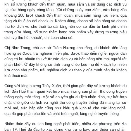
khi số lượng khách đến tham quan, mua sắm và sử dụng các dịch vụ
tại cửa hàng ngày càng tăng. “Có những ngày cao điểm, cửa hàng đón
khoảng 200 lượt khách đến tham quan, mua sắm hàng lưu niệm, quà
tặng và thuê áo dài check-in. Khách đông, doanh số bán hàng và doanh
thu từ dịch vụ cho thuê áo dài tăng nên cơ sở đầu tư kinh phí chỉnh
trang cửa hàng, bổ sung thêm hàng hóa nhằm xây dựng thương hiệu
dịch vụ thu hút khách”, chị Loan chia sẻ.
Chị Như Trang, chủ cơ sở Trầm Hương cho rằng, du khách đến làng
hương sẽ được trải nghiệm miễn phí, được thao diễn nghề, người dân
cũng có lợi nhuận thu về từ các dịch vụ và bán hàng nên mọi người rất
phấn khởi. Ở đây không có tình trạng chèo kéo mà để khách tự nhiên
lựa chọn sản phẩm, trải nghiệm dịch vụ theo ý của mình nên du khách
khá thoải mái.
Cùng với làng hương Thủy Xuân, thời gian gần đây số lượng khách du
lịch đến Huế tham quan kết hợp mua những sản phẩm thủ công truyền
thống ngày một tăng. Một số chuyên gia du lịch nhận định, sự kết hợp
chặt chẽ giữa du lịch và nghề thủ công truyền thống đã mang lại sự
mới mẻ, sức hấp dẫn cũng như hiệu quả kinh tế cho các làng nghề,
qua đó góp phần bảo tồn và phát triển nghề, làng nghề truyền thống.
Nhằm thúc đẩy du lịch làng nghề phát triển, nhiều địa phương trên địa
bàn TP. Huế đã đầu tư xây dựng khu trưng bày, giới thiệu sản phẩm