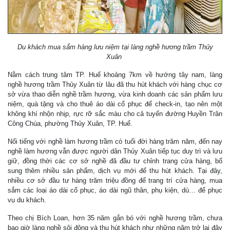
Du khách mua sắm hàng lưu niệm tại làng nghề hương trầm Thủy
Xuân
Nằm cách trung tâm TP. Huế khoảng 7km về hướng tây nam, làng
nghề hương trầm Thủy Xuân từ lâu đã thu hút khách với hàng chục cơ
sở vừa thao diễn nghề trầm hương, vừa kinh doanh các sản phẩm lưu
niệm, quà tặng và cho thuê áo dài cổ phục để check-in, tạo nên một
không khí nhộn nhịp, rực rỡ sắc màu cho cả tuyến đường Huyền Trân
Công Chúa, phường Thủy Xuân, TP. Huế.
Nổi tiếng với nghề làm hương trầm có tuổi đời hàng trăm năm, đến nay
nghề làm hương vẫn được người dân Thủy Xuân tiếp tục duy trì và lưu
giữ, đồng thời các cơ sở nghề đã đầu tư chỉnh trang cửa hàng, bổ
sung thêm nhiều sản phẩm, dịch vụ mới để thu hút khách. Tại đây,
nhiều cơ sở đầu tư hàng trăm triệu đồng để trang trí cửa hàng, mua
sắm các loại áo dài cổ phục, áo dài ngũ thân, phụ kiện, dù… để phục
vụ du khách.
Theo chị Bích Loan, hơn 35 năm gắn bó với nghề hương trầm, chưa
bao giờ làng nghề sôi động và thu hút khách như những năm trở lại đây