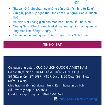
Nội”
Gia Lai: Giữ gìn phát huy những sản phẩm ''sinh ra từ làng''
Gìn giữ, phát huy nghề thêu thổ cẩm của người Dao ở Thanh
Hoá
Hà Nội: Một không gian cho mộc bản Thanh Liễu hồi sinh
Quảng Nam: Khai trương hoạt động hướng dẫn tham quan tại
làng mộc Kim Bồng từ ngày 1/6
Chuyện nghề của người Chăm ở Bàu Trúc - Ninh Thuận
TIN NỔI BẬT
Cơ quan chủ quản : CỤC DU LỊCH QUỐC GIA VIỆT NAM
Đơn vị thực hiện : TRUNG TÂM THÔNG TIN DU LỊCH
Số Giấy phép : 2745/GP-INTER Địa chỉ: 80 Quán Sứ - Hoàn
Kiếm - Hà Nội
Chịu trách nhiệm nội dung : Trung tâm Thông tin du lịch
Số lượt truy cập: 311227554
Lượt truy cập trong năm 2026:19513572