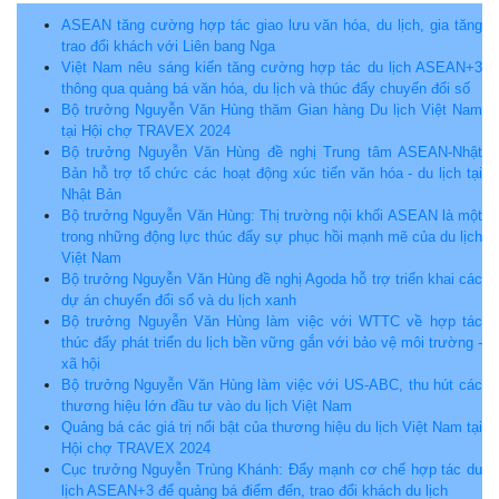
ASEAN tăng cường hợp tác giao lưu văn hóa, du lịch, gia tăng
trao đổi khách với Liên bang Nga
Việt Nam nêu sáng kiến tăng cường hợp tác du lịch ASEAN+3
thông qua quảng bá văn hóa, du lịch và thúc đẩy chuyển đổi số
Bộ trưởng Nguyễn Văn Hùng thăm Gian hàng Du lịch Việt Nam
tại Hội chợ TRAVEX 2024
Bộ trưởng Nguyễn Văn Hùng đề nghị Trung tâm ASEAN-Nhật
Bản hỗ trợ tổ chức các hoạt động xúc tiến văn hóa - du lịch tại
Nhật Bản
Bộ trưởng Nguyễn Văn Hùng: Thị trường nội khối ASEAN là một
trong những động lực thúc đẩy sự phục hồi mạnh mẽ của du lịch
Việt Nam
Bộ trưởng Nguyễn Văn Hùng đề nghị Agoda hỗ trợ triển khai các
dự án chuyển đổi số và du lịch xanh
Bộ trưởng Nguyễn Văn Hùng làm việc với WTTC về hợp tác
thúc đẩy phát triển du lịch bền vững gắn với bảo vệ môi trường -
xã hội
Bộ trưởng Nguyễn Văn Hùng làm việc với US-ABC, thu hút các
thương hiệu lớn đầu tư vào du lịch Việt Nam
Quảng bá các giá trị nổi bật của thương hiệu du lịch Việt Nam tại
Hội chợ TRAVEX 2024
Cục trưởng Nguyễn Trùng Khánh: Đẩy mạnh cơ chế hợp tác du
lịch ASEAN+3 để quảng bá điểm đến, trao đổi khách du lịch