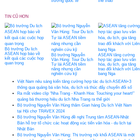
trường quốc tế
thể thao
TIN CŨ HƠN
Bộ trưởng Du lịch
ASEAN họp báo về
Bộ trưởng Nguyễn
ASEAN tăng cường
kết quả các cuộc họp
Văn Hùng: Tour Du lịch
hợp tác giao lưu văn
quan trọng
Tự lái ASEAN tiềm
hóa, du lịch, gia tăng
năng nhưng cần
trao đổi khách với Liên
nghiên cứu kỹ
bang Nga
Việt Nam nêu sáng kiến tăng cường hợp tác du lịch ASEAN+3
thông qua quảng bá văn hóa, du lịch và thúc đẩy chuyển đổi số
Ra mắt video clip “Nha Trang - Khanh Hoa: Touching your heart!”
quảng bá thương hiệu du lịch Nha Trang ra thế giới
Bộ trưởng Nguyễn Văn Hùng thăm Gian hàng Du lịch Việt Nam
tại Hội chợ TRAVEX 2024
Bộ trưởng Nguyễn Văn Hùng đề nghị Trung tâm ASEAN-Nhật
Bản hỗ trợ tổ chức các hoạt động xúc tiến văn hóa - du lịch tại
Nhật Bản
Bộ trưởng Nguyễn Văn Hùng: Thị trường nội khối ASEAN là một