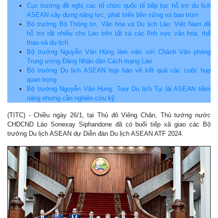
Cục trưởng đề nghị các tổ chức quốc tế tiếp tục hỗ trợ du lịch
ASEAN xây dựng năng lực, phát triển bền vững và bao trùm
Bộ trưởng Bộ Thông tin, Văn hóa và Du lịch Lào: Việt Nam đã
hỗ trợ rất nhiều cho Lào trên tất cả các lĩnh vực văn hóa, thể
thao và du lịch
Bộ trưởng Nguyễn Văn Hùng làm việc với Chánh Văn phòng
Trung ương Đảng Nhân dân Cách mạng Lào
Bộ trưởng Du lịch ASEAN họp báo về kết quả các cuộc họp
quan trọng
Bộ trưởng Nguyễn Văn Hùng: Tour Du lịch Tự lái ASEAN tiềm
năng nhưng cần nghiên cứu kỹ
(TITC) - Chiều ngày 26/1, tại Thủ đô Viêng Chăn, Thủ tướng nước
CHDCND Lào Sonexay Siphandone đã có buổi tiếp xã giao các Bộ
trưởng Du lịch ASEAN dự Diễn đàn Du lịch ASEAN ATF 2024.