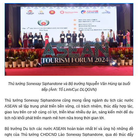
Thủ tướng Sonexay Siphandone và Bộ trưởng Nguyễn Văn Hùng tại buổi
tiếp (Ảnh: Tố Linh/Cục DLQGVN)
Thủ tướng Sonexay Siphandone cũng mong rằng ngành du lịch các nước
ASEAN sẽ tập trung phát triển bền vững, có trách nhiệm, thúc đẩy hợp tác,
giao lưu trên cơ sở cùng có lợi, triển khai nhiều dự án, sáng kiến mới để du
lịch nội khối phát triển mạnh mẽ hơn nữa trong thời gian tới.
Bộ trưởng Du lịch các nước ASEAN hoàn toàn nhất trí và ủng hộ những đề
nghị của Thủ tướng CHDCND Lào Sonexay Siphandone, qua đó thúc đẩy