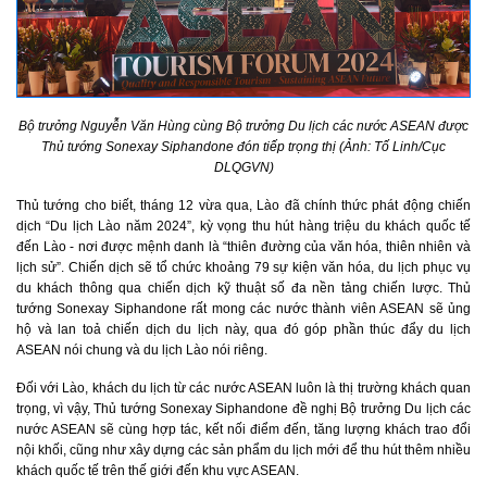
Bộ trưởng Nguyễn Văn Hùng cùng Bộ trưởng Du lịch các nước ASEAN được
Thủ tướng Sonexay Siphandone đón tiếp trọng thị (Ảnh: Tố Linh/Cục
DLQGVN)
Thủ tướng cho biết, tháng 12 vừa qua, Lào đã chính thức phát động chiến
dịch “Du lịch Lào năm 2024”, kỳ vọng thu hút hàng triệu du khách quốc tế
đến Lào - nơi được mệnh danh là “thiên đường của văn hóa, thiên nhiên và
lịch sử”. Chiến dịch sẽ tổ chức khoảng 79 sự kiện văn hóa, du lịch phục vụ
du khách thông qua chiến dịch kỹ thuật số đa nền tảng chiến lược. Thủ
tướng Sonexay Siphandone rất mong các nước thành viên ASEAN sẽ ủng
hộ và lan toả chiến dịch du lịch này, qua đó góp phần thúc đẩy du lịch
ASEAN nói chung và du lịch Lào nói riêng.
Đối với Lào, khách du lịch từ các nước ASEAN luôn là thị trường khách quan
trọng, vì vậy, Thủ tướng Sonexay Siphandone đề nghị Bộ trưởng Du lịch các
nước ASEAN sẽ cùng hợp tác, kết nối điểm đến, tăng lượng khách trao đổi
nội khối, cũng như xây dựng các sản phẩm du lịch mới để thu hút thêm nhiều
khách quốc tế trên thế giới đến khu vực ASEAN.