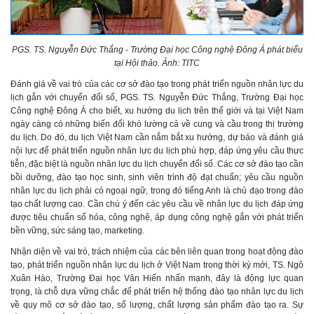
PGS. TS. Nguyễn Đức Thắng - Trường Đại học Công nghệ Đông Á phát biểu
tại Hội thảo. Ảnh: TITC
Đánh giá về vai trò của các cơ sở đào tạo trong phát triển nguồn nhân lực du
lịch gắn với chuyển đổi số, PGS. TS. Nguyễn Đức Thắng, Trường Đại học
Công nghệ Đông Á cho biết, xu hướng du lịch trên thế giới và tại Việt Nam
ngày càng có những biến đổi khó lường cả về cung và cầu trong thị trường
du lịch. Do đó, du lịch Việt Nam cần nắm bắt xu hướng, dự báo và đánh giá
nội lực để phát triển nguồn nhân lực du lịch phù hợp, đáp ứng yêu cầu thực
tiễn, đặc biệt là nguồn nhân lực du lịch chuyển đổi số. Các cơ sở đào tạo cần
bồi dưỡng, đào tạo học sinh, sinh viên trình độ đạt chuẩn; yêu cầu nguồn
nhân lực du lịch phải có ngoại ngữ, trong đó tiếng Anh là chủ đạo trong đào
tạo chất lượng cao. Cần chú ý đến các yêu cầu về nhân lực du lịch đáp ứng
được tiêu chuẩn số hóa, công nghệ, áp dụng công nghệ gắn với phát triển
bền vững, sức sáng tạo, marketing.
Nhận diện về vai trò, trách nhiệm của các bên liên quan trong hoạt động đào
tạo, phát triển nguồn nhân lực du lịch ở Việt Nam trong thời kỳ mới, TS. Ngô
Xuân Hào, Trường Đại học Văn Hiến nhấn mạnh, đây là động lực quan
trọng, là chỗ dựa vững chắc để phát triển hệ thống đào tạo nhân lực du lịch
về quy mô cơ sở đào tạo, số lượng, chất lượng sản phẩm đào tạo ra. Sự