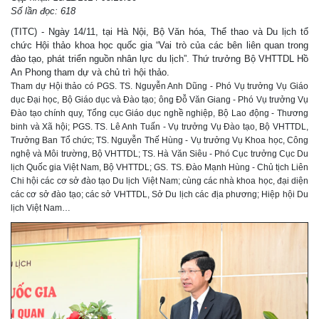
Số lần đọc: 618
(TITC) - Ngày 14/11, tại Hà Nội, Bộ Văn hóa, Thể thao và Du lịch tổ
chức Hội thảo khoa học quốc gia “Vai trò của các bên liên quan trong
đào tạo, phát triển nguồn nhân lực du lịch”. Thứ trưởng Bộ VHTTDL Hồ
An Phong tham dự và chủ trì hội thảo.
Tham dự Hội thảo có PGS. TS. Nguyễn Anh Dũng - Phó Vụ trưởng Vụ Giáo
dục Đại học, Bộ Giáo dục và Đào tạo; ông Đỗ Văn Giang - Phó Vụ trưởng Vụ
Đào tạo chính quy, Tổng cục Giáo dục nghề nghiệp, Bộ Lao động - Thương
binh và Xã hội; PGS. TS. Lê Anh Tuấn - Vụ trưởng Vụ Đào tạo, Bộ VHTTDL,
Trưởng Ban Tổ chức; TS. Nguyễn Thế Hùng - Vụ trưởng Vụ Khoa học, Công
nghệ và Môi trường, Bộ VHTTDL; TS. Hà Văn Siêu - Phó Cục trưởng Cục Du
lịch Quốc gia Việt Nam, Bộ VHTTDL; GS. TS. Đào Mạnh Hùng - Chủ tịch Liên
Chi hội các cơ sở đào tạo Du lịch Việt Nam; cùng các nhà khoa học, đại diện
các cơ sở đào tạo; các sở VHTTDL, Sở Du lịch các địa phương; Hiệp hội Du
lịch Việt Nam…