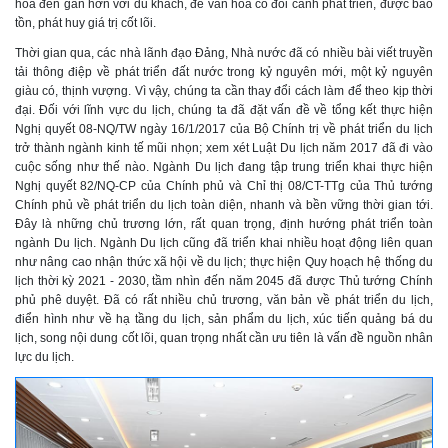
hóa đến gần hơn với du khách, để văn hóa có đôi cánh phát triển, được bảo
tồn, phát huy giá trị cốt lõi.
Thời gian qua, các nhà lãnh đạo Đảng, Nhà nước đã có nhiều bài viết truyền
tải thông điệp về phát triển đất nước trong kỷ nguyên mới, một kỷ nguyên
giàu có, thịnh vượng. Vì vậy, chúng ta cần thay đổi cách làm để theo kịp thời
đại. Đối với lĩnh vực du lịch, chúng ta đã đặt vấn đề về tổng kết thực hiện
Nghị quyết 08-NQ/TW ngày 16/1/2017 của Bộ Chính trị về phát triển du lịch
trở thành ngành kinh tế mũi nhọn; xem xét Luật Du lịch năm 2017 đã đi vào
cuộc sống như thế nào. Ngành Du lịch đang tập trung triển khai thực hiện
Nghị quyết 82/NQ-CP của Chính phủ và Chỉ thị 08/CT-TTg của Thủ tướng
Chính phủ về phát triển du lịch toàn diện, nhanh và bền vững thời gian tới.
Đây là những chủ trương lớn, rất quan trọng, định hướng phát triển toàn
ngành Du lịch. Ngành Du lịch cũng đã triển khai nhiều hoạt động liên quan
như nâng cao nhận thức xã hội về du lịch; thực hiện Quy hoạch hệ thống du
lịch thời kỳ 2021 - 2030, tầm nhìn đến năm 2045 đã được Thủ tướng Chính
phủ phê duyệt. Đã có rất nhiều chủ trương, văn bản về phát triển du lịch,
điển hình như về hạ tầng du lịch, sản phẩm du lịch, xúc tiến quảng bá du
lịch, song nội dung cốt lõi, quan trọng nhất cần ưu tiên là vấn đề nguồn nhân
lực du lịch.