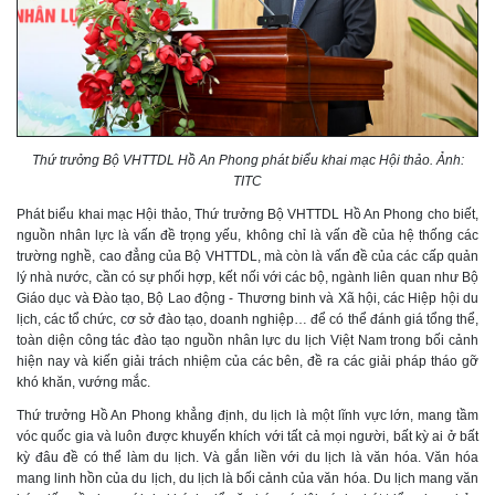
Thứ trưởng Bộ VHTTDL Hồ An Phong phát biểu khai mạc Hội thảo. Ảnh:
TITC
Phát biểu khai mạc Hội thảo, Thứ trưởng Bộ VHTTDL Hồ An Phong cho biết,
nguồn nhân lực là vấn đề trọng yếu, không chỉ là vấn đề của hệ thống các
trường nghề, cao đẳng của Bộ VHTTDL, mà còn là vấn đề của các cấp quản
lý nhà nước, cần có sự phối hợp, kết nối với các bộ, ngành liên quan như Bộ
Giáo dục và Đào tạo, Bộ Lao động - Thương binh và Xã hội, các Hiệp hội du
lịch, các tổ chức, cơ sở đào tạo, doanh nghiệp… để có thể đánh giá tổng thể,
toàn diện công tác đào tạo nguồn nhân lực du lịch Việt Nam trong bối cảnh
hiện nay và kiến giải trách nhiệm của các bên, đề ra các giải pháp tháo gỡ
khó khăn, vướng mắc.
Thứ trưởng Hồ An Phong khẳng định, du lịch là một lĩnh vực lớn, mang tầm
vóc quốc gia và luôn được khuyến khích với tất cả mọi người, bất kỳ ai ở bất
kỳ đâu đề có thể làm du lịch. Và gắn liền với du lịch là văn hóa. Văn hóa
mang linh hồn của du lịch, du lịch là bối cảnh của văn hóa. Du lịch mang văn