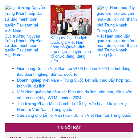
Cục trưởng Nguyễn
Việt Nam thúc đẩy
Đảng ủy Cục Du lịch
Trùng Khánh tiếp Đại
giao lưu hợp tác văn
Quốc gia Việt Nam
sứ đặc mệnh toàn
hóa - du lịch với thành
công bố Quyết định
quyền Pakistan tại
phố Trùng Khánh,
sáp nhập, chuyển giao
Việt Nam
Trung Quốc
tổ chức đảng, đảng
viên
Gian hàng Du lịch Việt Nam tại WTM London 2024 thu hút đông
đảo doanh nghiệp, đối tác quốc tế
Doanh nghiệp Việt Nam - Trung Quốc kết nối, thúc đẩy hợp tác,
kích cầu du lịch
Việt Nam quảng bá đậm nét hình ảnh du lịch, văn hóa, đất nước
và con người tại WTM London 2024
Thủ tướng Phạm Minh Chính dự Lễ hội Văn hóa - Du lịch Việt
Nam tại Vân Nam, Trung Quốc
Sẵn sàng cho Lễ hội Văn hoá - Du lịch Việt Nam tại Trung Quốc
TIN NỔI BẬT