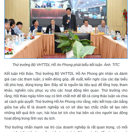
Thứ trưởng Bộ VHTTDL Hồ An Phong phát biểu kết luận. Ảnh: TITC
Kết luận Hội thảo, Thứ trưởng Bộ VHTTDL Hồ An Phong ghi nhận và đánh
giá cao các tham luận, ý kiến đóng góp, đề xuất, kiến nghị của các đại biểu
rất phù hợp, đúng trọng tâm. Đây sẽ là nguồn tài liệu quý để tổng hợp, tham
khảo, nghiên cứu phục vụ cho các hoạt động liên quan. Thứ trưởng cho
rằng, Hội thảo ngày hôm nay có tính chất mở để tất cả cùng thảo luận và chia
sẻ cách giải quyết. Thứ trưởng Hồ An Phong cho rằng, việc kết hợp cân bằng
giữa hai yếu tố là doanh nghiệp và cơ sở đào tạo chắc chắn sẽ tạo nên
những kết quả tích cực, hài hòa lợi ích cho hai bên và cho người lao động
hoạt động trong lĩnh vực du lịch.
Thứ trưởng nhấn mạnh vai trò của doanh nghiệp là rất quan trọng, có mối