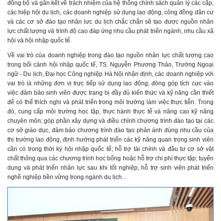
đồng bộ và gắn kết về trách nhiệm của hệ thống chính sách quản lý các cấp,
các hiệp hội du lịch, các doanh nghiệp sử dụng lao động, công đồng dân cư
và các cơ sở đào tạo nhân lưc du lịch chắc chắn sẽ tạo được nguồn nhân
lực chất lượng và trình độ cao đáp ứng nhu cầu phát triển ngành, nhu cầu xã
hội và hội nhập quốc tế.
Về vai trò của doanh nghiệp trong đào tạo nguồn nhân lực chất lượng cao
trong bối cảnh hội nhập quốc tế, TS. Nguyễn Phương Thảo, Trường Ngoại
ngữ - Du lịch, Đại học Công nghiệp Hà Nội nhận định, các doanh nghiệp với
vai trò là những đơn vị trực tiếp sử dụng lao động, đóng góp tích cực vào
việc đảm bảo sinh viên được trang bị đầy đủ kiến thức và kỹ năng cần thiết
để có thể thích nghi và phát triển trong môi trường làm việc thực tiễn. Trong
đó, cung cấp môi trường học tập, thực hành thực tế và nâng cao kỹ năng
chuyên môn; góp phần xây dựng và điều chỉnh chương trình đào tạo tại các
cơ sở giáo dục, đảm bảo chương trình đào tạo phản ánh đúng nhu cầu của
thị trường lao động, định hướng phát triển các kỹ năng quan trọng sinh viên
cần có trong thời kỳ hội nhập quốc tế; hỗ trợ tài chính và đầu tư cơ sở vật
chất thông qua các chương trình học bổng hoặc hỗ trợ chi phí thực tập; tuyển
dụng và phát triển nhân lực sau khi tốt nghiệp, hỗ trợ sinh viên phát triển
nghề nghiệp bền vững trong ngành du lịch…