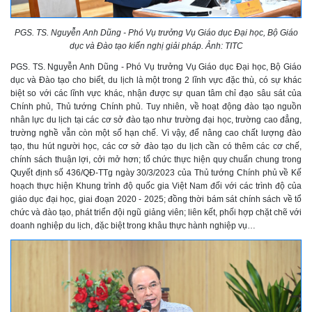
PGS. TS. Nguyễn Anh Dũng - Phó Vụ trưởng Vụ Giáo dục Đại học, Bộ Giáo
dục và Đào tạo kiến nghị giải pháp. Ảnh: TITC
PGS. TS. Nguyễn Anh Dũng - Phó Vụ trưởng Vụ Giáo dục Đại học, Bộ Giáo
dục và Đào tạo cho biết, du lịch là một trong 2 lĩnh vực đặc thù, có sự khác
biệt so với các lĩnh vực khác, nhận được sự quan tâm chỉ đạo sâu sát của
Chính phủ, Thủ tướng Chính phủ. Tuy nhiên, về hoạt động đào tạo nguồn
nhân lực du lịch tại các cơ sở đào tạo như trường đại học, trường cao đẳng,
trường nghề vẫn còn một số hạn chế. Vì vậy, để nâng cao chất lượng đào
tạo, thu hút người học, các cơ sở đào tạo du lịch cần có thêm các cơ chế,
chính sách thuận lợi, cởi mở hơn; tổ chức thực hiện quy chuẩn chung trong
Quyết định số 436/QĐ-TTg ngày 30/3/2023 của Thủ tướng Chính phủ về Kế
hoạch thực hiện Khung trình độ quốc gia Việt Nam đối với các trình độ của
giáo dục đại học, giai đoạn 2020 - 2025; đồng thời bám sát chính sách về tổ
chức và đào tạo, phát triển đội ngũ giảng viên; liên kết, phối hợp chặt chẽ với
doanh nghiệp du lịch, đặc biệt trong khâu thực hành nghiệp vụ…