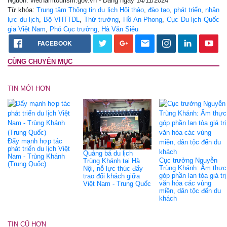
Nguồn: vietnamtourism.gov.vn - Đăng ngày 14/11/2024
Từ khóa:
Trung tâm Thông tin du lịch Hội thảo
,
đào tạo
,
phát triển
,
nhân
lực du lịch
,
Bộ VHTTDL
,
Thứ trưởng
,
Hồ An Phong
,
Cục Du lịch Quốc
gia Việt Nam
,
Phó Cục trưởng
,
Hà Văn Siêu
FACEBOOK
CÙNG CHUYÊN MỤC
TIN MỚI HƠN
Đẩy mạnh hợp tác
phát triển du lịch Việt
Quảng bá du lịch
Nam - Trùng Khánh
Cục trưởng Nguyễn
Trùng Khánh tại Hà
(Trung Quốc)
Trùng Khánh: Ẩm thực
Nội, nỗ lực thúc đẩy
góp phần lan tỏa giá trị
trao đổi khách giữa
văn hóa các vùng
Việt Nam - Trung Quốc
miền, dân tộc đến du
khách
TIN CŨ HƠN