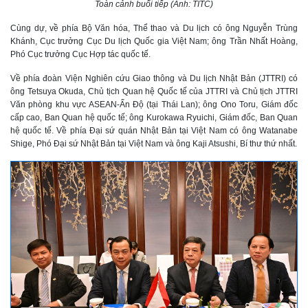
Toàn cảnh buổi tiếp (Ảnh: TITC)
Cùng dự, về phía Bộ Văn hóa, Thể thao và Du lịch có ông Nguyễn Trùng
Khánh, Cục trưởng Cục Du lịch Quốc gia Việt Nam; ông Trần Nhất Hoàng,
Phó Cục trưởng Cục Hợp tác quốc tế.
Về phía đoàn Viện Nghiên cứu Giao thông và Du lịch Nhật Bản (JTTRI) có
ông Tetsuya Okuda, Chủ tịch Quan hệ Quốc tế của JTTRI và Chủ tịch JTTRI
Văn phòng khu vực ASEAN-Ấn Độ (tại Thái Lan); ông Ono Toru, Giám đốc
cấp cao, Ban Quan hệ quốc tế; ông Kurokawa Ryuichi, Giám đốc, Ban Quan
hệ quốc tế. Về phía Đại sứ quán Nhật Bản tại Việt Nam có ông Watanabe
Shige, Phó Đại sứ Nhật Bản tại Việt Nam và ông Kaji Atsushi, Bí thư thứ nhất.