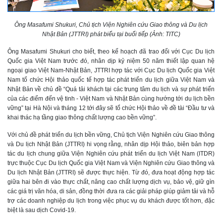
Ông Masafumi Shukuri, Chủ tịch Viện Nghiên cứu Giao thông và Du lịch
Nhật Bản (JTTRI) phát biểu tại buổi tiếp (Ảnh: TITC)
Ông Masafumi Shukuri cho biết, theo kế hoạch đã trao đổi với Cục Du lịch
Quốc gia Việt Nam trước đó, nhân dịp kỷ niệm 50 năm thiết lập quan hệ
ngoại giao Việt Nam-Nhật Bản, JTTRI hợp tác với Cục Du lịch Quốc gia Việt
Nam tổ chức Hội thảo quốc tế hợp tác phát triển du lịch giữa Việt Nam và
Nhật Bản về chủ đề “Quá tải khách tại các trung tâm du lịch và sự phát triển
của các điểm đến vệ tinh - Việt Nam và Nhật Bản cùng hướng tới du lịch bền
vững” tại Hà Nội và tháng 12 tới đây sẽ tổ chức Hội thảo về đề tài “Đầu tư và
khai thác hạ tầng giao thông chất lượng cao bền vững”.
Với chủ đề phát triển du lịch bền vững, Chủ tịch Viện Nghiên cứu Giao thông
và Du lịch Nhật Bản (JTTRI) hi vọng rằng, nhân dịp Hội thảo, biên bản hợp
tác du lịch chung giữa Viện Nghiên cứu phát triển du lịch Việt Nam (ITDR)
trực thuộc Cục Du lịch Quốc gia Việt Nam và Viện Nghiên cứu Giao thông và
Du lịch Nhật Bản (JTTRI) sẽ được thực hiện. Từ đó, đưa hoạt động hợp tác
giữa hai bên đi vào thực chất, nâng cao chất lượng dịch vụ, bảo vệ, giữ gìn
các giá trị văn hóa, di sản, đồng thời đưa ra các giải pháp giúp giảm tải và hỗ
trợ các doanh nghiệp du lịch trong việc phục vụ du khách được tốt hơn, đặc
biệt là sau dịch Covid-19.