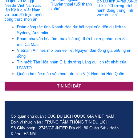
du lịch và Maggi -
Bộ Du lịch Ả-rập Xê-út
“Huyền thoại tuổi thanh
Nestlé Việt Nam xác
kí kết “Chương trình
xuân”
lập Kỷ lục Việt Nam
hành động trong lĩnh
với bản đồ trực tuyến
vực du lịch”
công thức món ăn
Đoàn công tác tỉnh Khánh Hòa dự hội nghị xúc tiến du lịch tại
Sydney, Australia
Khám phá văn hóa ẩm thực “cả một thời thương nhớ” nơi đất
mũi Cà Mau
Vietnam Airlines mở bán vé Tết Nguyên đán đồng giá 666 nghìn
đồng
Tin mới: Tân Hóa nhận Giải thưởng Làng du lịch tốt nhất của
UNWTO
Quảng bá sắc màu văn hóa - du lịch Việt Nam tại Hàn Quốc
TIN NỔI BẬT
Cơ quan chủ quản : CỤC DU LỊCH QUỐC GIA VIỆT NAM
Đơn vị thực hiện : TRUNG TÂM THÔNG TIN DU LỊCH
Số Giấy phép : 2745/GP-INTER Địa chỉ: 80 Quán Sứ - Hoàn
Kiếm - Hà Nội