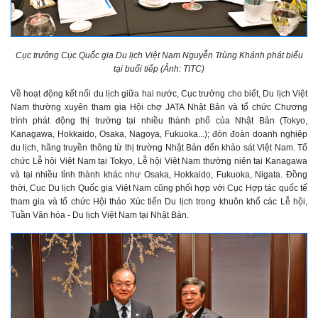
Cục trưởng Cục Quốc gia Du lịch Việt Nam Nguyễn Trùng Khánh phát biểu
tại buổi tiếp (Ảnh: TITC)
Về hoạt động kết nối du lịch giữa hai nước, Cục trưởng cho biết, Du lịch Việt
Nam thường xuyên tham gia Hội chợ JATA Nhật Bản và tổ chức Chương
trình phát động thị trường tại nhiều thành phố của Nhật Bản (Tokyo,
Kanagawa, Hokkaido, Osaka, Nagoya, Fukuoka...); đón đoàn doanh nghiệp
du lịch, hãng truyền thông từ thị trường Nhật Bản đến khảo sát Việt Nam. Tổ
chức Lễ hội Việt Nam tại Tokyo, Lễ hội Việt Nam thường niên tại Kanagawa
và tại nhiều tỉnh thành khác như Osaka, Hokkaido, Fukuoka, Nigata. Đồng
thời, Cục Du lịch Quốc gia Việt Nam cũng phối hợp với Cục Hợp tác quốc tế
tham gia và tổ chức Hội thảo Xúc tiến Du lịch trong khuôn khổ các Lễ hội,
Tuần Văn hóa - Du lịch Việt Nam tại Nhật Bản.