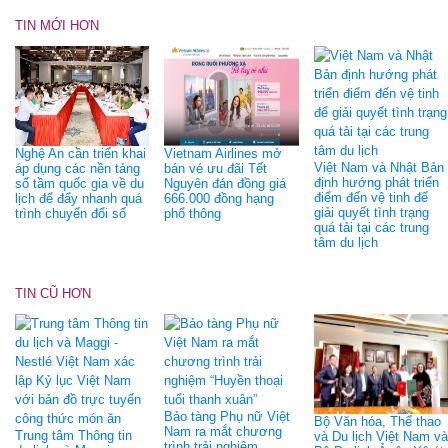
TIN MỚI HƠN
Nghệ An cần triển khai
Vietnam Airlines mở
Việt Nam và Nhật Bản
áp dụng các nền tảng
bán vé ưu đãi Tết
định hướng phát triển
số tầm quốc gia về du
Nguyên đán đồng giá
điểm đến vệ tinh để
lịch để đẩy nhanh quá
666.000 đồng hạng
giải quyết tình trạng
trình chuyển đổi số
phổ thông
quá tải tại các trung
tâm du lịch
TIN CŨ HƠN
Bảo tàng Phụ nữ Việt
Bộ Văn hóa, Thể thao
Nam ra mắt chương
Trung tâm Thông tin
và Du lịch Việt Nam và
trình trải nghiệm