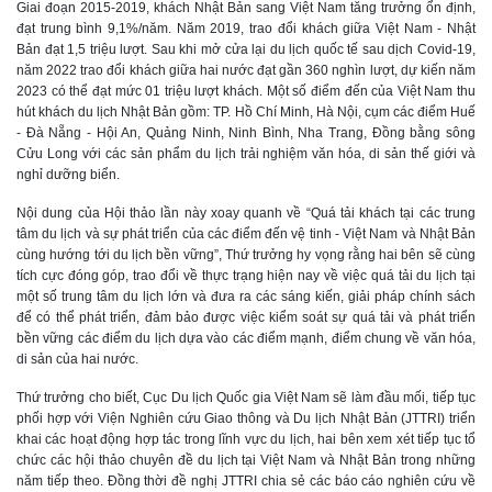
Giai đoạn 2015-2019, khách Nhật Bản sang Việt Nam tăng trưởng ổn định,
đạt trung bình 9,1%/năm. Năm 2019, trao đổi khách giữa Việt Nam - Nhật
Bản đạt 1,5 triệu lượt. Sau khi mở cửa lại du lịch quốc tế sau dịch Covid-19,
năm 2022 trao đổi khách giữa hai nước đạt gần 360 nghìn lượt, dự kiến năm
2023 có thể đạt mức 01 triệu lượt khách. Một số điểm đến của Việt Nam thu
hút khách du lịch Nhật Bản gồm: TP. Hồ Chí Minh, Hà Nội, cụm các điểm Huế
- Đà Nẵng - Hội An, Quảng Ninh, Ninh Bình, Nha Trang, Đồng bằng sông
Cửu Long với các sản phẩm du lịch trải nghiệm văn hóa, di sản thế giới và
nghỉ dưỡng biển.
Nội dung của Hội thảo lần này xoay quanh về “Quá tải khách tại các trung
tâm du lịch và sự phát triển của các điểm đến vệ tinh - Việt Nam và Nhật Bản
cùng hướng tới du lịch bền vững”, Thứ trưởng hy vọng rằng hai bên sẽ cùng
tích cực đóng góp, trao đổi về thực trạng hiện nay về việc quá tải du lịch tại
một số trung tâm du lịch lớn và đưa ra các sáng kiến, giải pháp chính sách
để có thể phát triển, đảm bảo được việc kiểm soát sự quá tải và phát triển
bền vững các điểm du lịch dựa vào các điểm mạnh, điểm chung về văn hóa,
di sản của hai nước.
Thứ trưởng cho biết, Cục Du lịch Quốc gia Việt Nam sẽ làm đầu mối, tiếp tục
phối hợp với Viện Nghiên cứu Giao thông và Du lịch Nhật Bản (JTTRI) triển
khai các hoạt động hợp tác trong lĩnh vực du lịch, hai bên xem xét tiếp tục tổ
chức các hội thảo chuyên đề du lịch tại Việt Nam và Nhật Bản trong những
năm tiếp theo. Đồng thời đề nghị JTTRI chia sẻ các báo cáo nghiên cứu về