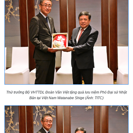
Thứ trưởng Bộ VHTTDL Đoàn Văn Việt tặng quà lưu niệm Phó Đại sứ Nhật
Bản tại Việt Nam Watanabe Shige (Ảnh: TITC)