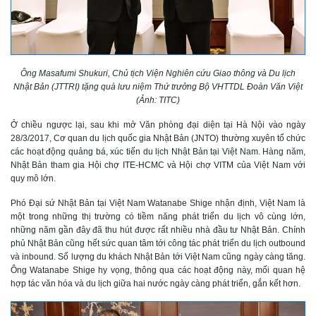
Ông Masafumi Shukuri, Chủ tịch Viện Nghiên cứu Giao thông và Du lịch
Nhật Bản (JTTRI) tặng quà lưu niệm Thứ trưởng Bộ VHTTDL Đoàn Văn Việt
(Ảnh: TITC)
Ở chiều ngược lại, sau khi mở Văn phòng đại diện tại Hà Nội vào ngày
28/3/2017, Cơ quan du lịch quốc gia Nhật Bản (JNTO) thường xuyên tổ chức
các hoạt động quảng bá, xúc tiến du lịch Nhật Bản tại Việt Nam. Hàng năm,
Nhật Bản tham gia Hội chợ ITE-HCMC và Hội chợ VITM của Việt Nam với
quy mô lớn.
Phó Đại sứ Nhật Bản tại Việt Nam Watanabe Shige nhận định, Việt Nam là
một trong những thị trường có tiềm năng phát triển du lịch vô cùng lớn,
những năm gần đây đã thu hút được rất nhiều nhà đầu tư Nhật Bản. Chính
phủ Nhật Bản cũng hết sức quan tâm tới công tác phát triển du lịch outbound
và inbound. Số lượng du khách Nhật Bản tới Việt Nam cũng ngày càng tăng.
Ông Watanabe Shige hy vọng, thông qua các hoạt động này, mối quan hệ
hợp tác văn hóa và du lịch giữa hai nước ngày càng phát triển, gắn kết hơn.