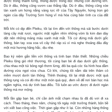
được trồng thành rừng, thông được trồng dọc những con đường lớn.
Dù ở đâu, thông cũng vươn cao thẳng tắp. Dù ở đâu, thông cũng xòe
tán xanh um hứng nắng vàng rực rỡ của Tây Nguyên, hứng trọn gió
ngàn của dãy Trường Sơn hùng vĩ mà hòa cùng bản tình ca của đất
trời.
Mỗi khi có dịp đến Pleiku, tôi lại tìm đến với thông mà sải bước dưới
tàng cây mát rượi, ngước mặt ngắm nhìn những vòm lá kim đan dày
dệt nên những mảng màu xanh mát mắt. Tôi cứ đứng mãi dưới gốc
thông, bàn tay xoa xoa vỏ cây thô ráp xù xì mà nghe thoảng đâu đây
một mùi hương hăng hắc, dịu nhẹ.
Bao kỷ niệm gắn liền với thông và tình bạn thân thiết. Những chiều
Pleiku lộng gió nhớ thương, tôi cùng bạn bè đi dạo dưới gốc thông,
chia nhau một túi bỏng ngô thơm lừng, đôi ba quả cóc tỉa hình hoa dầm
đường vừa ngọt vừa chua. Có khi, chúng tôi nằm dài trên thảm cỏ
mềm mượt dưới tán thông. Thỉnh thoảng, tôi lại nhặt được một quả
thông rụng và coi đó như một món quà quý, đem về để nơi bàn học mà
ngắm nghía, mà dự tính bao điều. Tôi luôn ao ước được đi dưới ngàn
thông mà mơ mộng.
Mỗi lần gặp bạn bè, chỉ cần ánh mắt chạm nhau là đã đủ vơi đi xa
cách. Theo tháng, theo năm, chúng tôi ngày một trưởng thành, bộn bề
với xiết bao công việc. Thời gian gặp như ít lại. Còn những hàng thông