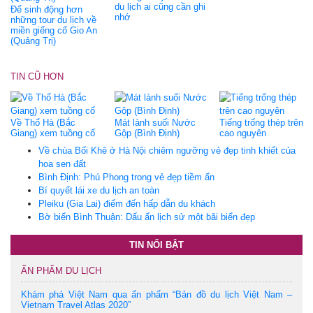
du lịch ai cũng cần ghi
Để sinh động hơn
nhớ
những tour du lịch về
miền giếng cổ Gio An
(Quảng Trị)
TIN CŨ HƠN
Về Thổ Hà (Bắc
Mát lành suối Nước
Tiếng trống thép trên
Giang) xem tuồng cổ
Gộp (Bình Định)
cao nguyên
Về chùa Bối Khê ở Hà Nội chiêm ngưỡng vẻ đẹp tinh khiết của
hoa sen đất
Bình Định: Phú Phong trong vẻ đẹp tiềm ẩn
Bí quyết lái xe du lịch an toàn
Pleiku (Gia Lai) điểm đến hấp dẫn du khách
Bờ biển Bình Thuận: Dấu ấn lịch sử một bãi biển đẹp
TIN NỔI BẬT
ẤN PHẨM DU LỊCH
Khám phá Việt Nam qua ấn phẩm “Bản đồ du lịch Việt Nam –
Vietnam Travel Atlas 2020”