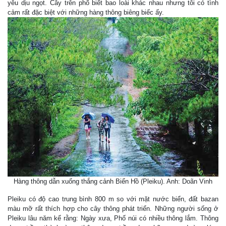
yêu dịu ngọt. Cây trên phố biết bao loài khác nhau nhưng tôi có tình
cảm rất đặc biệt với những hàng thông biêng biếc ấy.
Hàng thông dẫn xuống thắng cảnh Biển Hồ (Pleiku). Anh: Doãn Vinh
Pleiku có độ cao trung bình 800 m so với mặt nước biển, đất bazan
màu mỡ rất thích hợp cho cây thông phát triển. Những người sống ở
Pleiku lâu năm kể rằng: Ngày xưa, Phố núi có nhiều thông lắm. Thông