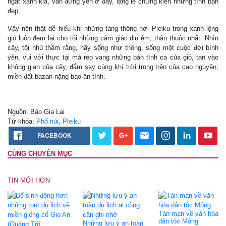
ngát xanh kia, vẫn đứng yên ở đấy, lặng lẽ chứng kiến những tình bạn
đẹp.
Vậy nên thật dễ hiểu khi những tàng thông nơi Pleiku trong xanh lộng
gió luôn đem lại cho tôi những cảm giác dịu êm, thân thuộc nhất. Nhìn
cây, tôi nhủ thầm rằng, hãy sống như thông, sống một cuộc đời bình
yên, vui với thực tại mà reo vang những bản tình ca của gió, tan vào
không gian của cây, đắm say cùng khí trời trong trẻo của cao nguyên,
miền đất bazan nặng bao ân tình.
Nguồn: Báo Gia Lai
Từ khóa:
Phố núi
,
Pleiku
FACEBOOK
CÙNG CHUYÊN MỤC
TIN MỚI HƠN
Tản mạn về văn hóa
dân tộc Mông
Những lưu ý an toàn