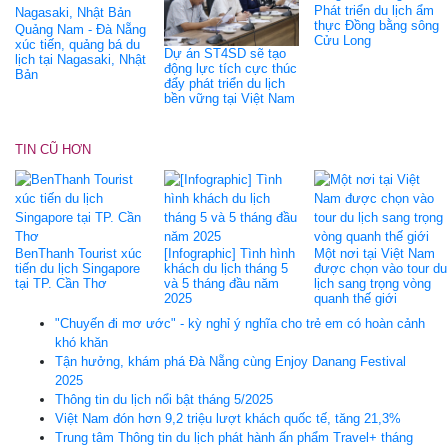
Phát triển du lịch ẩm
thực Đồng bằng sông
Quảng Nam - Đà Nẵng
Cửu Long
xúc tiến, quảng bá du
Dự án ST4SD sẽ tạo
lịch tại Nagasaki, Nhật
động lực tích cực thúc
Bản
đẩy phát triển du lịch
bền vững tại Việt Nam
TIN CŨ HƠN
BenThanh Tourist xúc
[Infographic] Tình hình
Một nơi tại Việt Nam
tiến du lịch Singapore
khách du lịch tháng 5
được chọn vào tour du
tại TP. Cần Thơ
và 5 tháng đầu năm
lịch sang trọng vòng
2025
quanh thế giới
"Chuyến đi mơ ước" - kỳ nghỉ ý nghĩa cho trẻ em có hoàn cảnh
khó khăn
Tận hưởng, khám phá Đà Nẵng cùng Enjoy Danang Festival
2025
Thông tin du lịch nổi bật tháng 5/2025
Việt Nam đón hơn 9,2 triệu lượt khách quốc tế, tăng 21,3%
Trung tâm Thông tin du lịch phát hành ấn phẩm Travel+ tháng