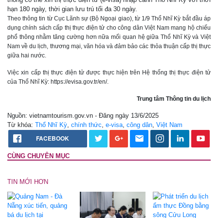
hạn 180 ngày, thời gian lưu trú tối đa 30 ngày.
Theo thông tin từ Cục Lãnh sự (Bộ Ngoại giao), từ 1/9 Thổ Nhĩ Kỳ bắt đầu áp
dụng chính sách cấp thị thực điện tử cho công dân Việt Nam mang hộ chiếu
phổ thông nhằm tăng cường hơn nữa mối quan hệ giữa Thổ Nhĩ Kỳ và Việt
Nam về du lịch, thương mại, văn hóa và đảm bảo các thỏa thuận cấp thị thực
giữa hai nước.
Việc xin cấp thị thực điện tử được thực hiện trên Hệ thống thị thực điện tử
của Thổ Nhĩ Kỳ: https://evisa.gov.tr/en/.
Trung tâm Thông tin du lịch
Nguồn: vietnamtourism.gov.vn - Đăng ngày 13/6/2025
Từ khóa:
Thổ Nhĩ Kỳ
,
chính thức
,
e-visa
,
công dân
,
Việt Nam
FACEBOOK
CÙNG CHUYÊN MỤC
TIN MỚI HƠN