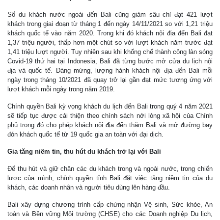
Số du khách nước ngoài đến Bali cũng giảm sâu chỉ đạt 421 lượt
khách trong giai đoạn từ tháng 1 đến ngày 14/11/2021 so với 1,21 triệu
khách quốc tế vào năm 2020. Trong khi đó khách nội địa đến Bali đạt
1,37 triệu người, thấp hơn một chút so với lượt khách năm trước đạt
1,41 triệu lượt người. Tuy nhiên sau khi khống chế thành công làn sóng
Covid-19 thứ hai tại Indonesia, Bali đã từng bước mở cửa du lịch nội
địa và quốc tế. Đáng mừng, lượng hành khách nội địa đến Bali mỗi
ngày trong tháng 10/2021 đã quay trở lại gần đạt mức tương ứng với
lượt khách mỗi ngày trong năm 2019.
Chính quyền Bali kỳ vọng khách du lịch đến Bali trong quý 4 năm 2021
sẽ tiếp tục được cải thiện theo chính sách nới lỏng xã hội của Chính
phủ trong đó cho phép khách nội địa đến thăm Bali và mở đường bay
đón khách quốc tế từ 19 quốc gia an toàn với đại dịch.
Gia tăng niềm tin, thu hút du khách trở lại với Bali
Để thu hút và giữ chân các du khách trong và ngoài nước, trong chiến
lược của mình, chính quyền tỉnh Bali đặt việc tăng niềm tin của du
khách, các doanh nhân và người tiêu dùng lên hàng đầu.
Bali xây dựng chương trình cấp chứng nhận Vệ sinh, Sức khỏe, An
toàn và Bền vững Môi trường (CHSE) cho các Doanh nghiệp Du lịch,