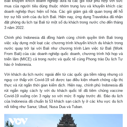
Bali khuyến khích doanh nghiệp đưa ra các gói tour phù hợp với sức
mua của người tiêu dùng thuộc nhóm trung lưu và khuyến khích các
doanh nghiệp thực hiện số hóa. Các gói giảm giá rất quan trọng để hỗ
trợ sự hồi sinh của du lịch Bali. Hiện nay, ứng dụng Traveloka đã nhận
đặt phòng du lịch tại Bali từ một số du khách trong nước cho đến tháng
3 năm 2022.
Chính phủ Indonesia đã đồng hành cùng chính quyền tỉnh Bali trong
việc xây dựng một loạt các chương trình khuyến khích du khách trong
nước quay trở lại với Bali như chương trình Làm việc từ Bali (Work
From Bali) của các doanh nghiệp quốc doanh, chương trình hội họp và
triển lãm (MICE) cả trong nước và quốc tế cùng Phong trào Du lịch Tự
hào ở Indonesia.
Với khách du lịch nước ngoài đến từ các quốc gia tiềm năng nhưng có
nguy cơ thấp với Covid-19 sẽ được tạo điều kiện nhanh chóng cấp thị
thực và rút ngắn thời gian kiểm dịch. Hiện nay, chính phủ Indonesia đã
rút ngắn ngày cách ly với du khách quốc tế đã tiêm chủng vaccine
Covid-19 xuống còn 3 ngày so với mức 8 ngày trước đó. Đảo du lịch
của Indonesia đã chuẩn bị 53 khách sạn cách ly ở các khu vực du lịch
nổi tiếng như Sanur, Ubud, Nusa Dua và Tuban.