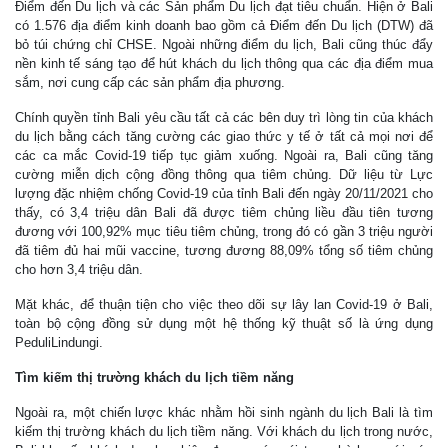
Điểm đến Du lịch và các Sản phẩm Du lịch đạt tiêu chuẩn. Hiện ở Bali
có 1.576 địa điểm kinh doanh bao gồm cả Điểm đến Du lịch (DTW) đã
bỏ túi chứng chỉ CHSE. Ngoài những điểm du lịch, Bali cũng thúc đẩy
nền kinh tế sáng tạo để hút khách du lịch thông qua các địa điểm mua
sắm, nơi cung cấp các sản phẩm địa phương.
Chính quyền tỉnh Bali yêu cầu tất cả các bên duy trì lòng tin của khách
du lịch bằng cách tăng cường các giao thức y tế ở tất cả mọi nơi để
các ca mắc Covid-19 tiếp tục giảm xuống. Ngoài ra, Bali cũng tăng
cường miễn dịch cộng đồng thông qua tiêm chủng. Dữ liệu từ Lực
lượng đặc nhiệm chống Covid-19 của tỉnh Bali đến ngày 20/11/2021 cho
thấy, có 3,4 triệu dân Bali đã được tiêm chủng liều đầu tiên tương
đương với 100,92% mục tiêu tiêm chủng, trong đó có gần 3 triệu người
đã tiêm đủ hai mũi vaccine, tương đương 88,09% tổng số tiêm chủng
cho hơn 3,4 triệu dân.
Mặt khác, để thuận tiện cho việc theo dõi sự lây lan Covid-19 ở Bali,
toàn bộ cộng đồng sử dụng một hệ thống kỹ thuật số là ứng dụng
PeduliLindungi.
Tìm kiếm thị trường khách du lịch tiềm năng
Ngoài ra, một chiến lược khác nhằm hồi sinh ngành du lịch Bali là tìm
kiếm thị trường khách du lịch tiềm năng. Với khách du lịch trong nước,