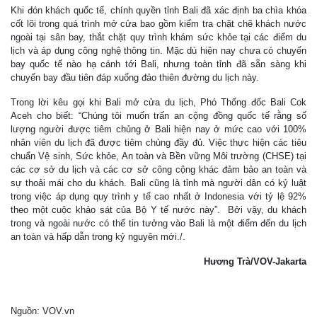
Khi đón khách quốc tế, chính quyền tỉnh Bali đã xác định ba chìa khóa
cốt lõi trong quá trình mở cửa bao gồm kiểm tra chặt chẽ khách nước
ngoài tại sân bay, thắt chặt quy trình khám sức khỏe tại các điểm du
lịch và áp dụng công nghệ thông tin. Mặc dù hiện nay chưa có chuyến
bay quốc tế nào hạ cánh tới Bali, nhưng toàn tỉnh đã sẵn sàng khi
chuyến bay đầu tiên đáp xuống đảo thiên đường du lịch này.
Trong lời kêu gọi khi Bali mở cửa du lịch, Phó Thống đốc Bali Cok
Aceh cho biết: “Chúng tôi muốn trấn an cộng đồng quốc tế rằng số
lượng người được tiêm chủng ở Bali hiện nay ở mức cao với 100%
nhân viên du lịch đã được tiêm chủng đầy đủ. Việc thực hiện các tiêu
chuẩn Vệ sinh, Sức khỏe, An toàn và Bền vững Môi trường (CHSE) tại
các cơ sở du lịch và các cơ sở công cộng khác đảm bảo an toàn và
sự thoải mái cho du khách. Bali cũng là tỉnh mà người dân có kỷ luật
trong việc áp dụng quy trình y tế cao nhất ở Indonesia với tỷ lệ 92%
theo một cuộc khảo sát của Bộ Y tế nước này”. Bởi vậy, du khách
trong và ngoài nước có thể tin tưởng vào Bali là một điểm đến du lịch
an toàn và hấp dẫn trong kỷ nguyên mới./.
Hương Trà/VOV-Jakarta
Nguồn: VOV.vn