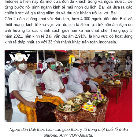
Indonesia hiện nay đã mở cửa đón du khách trong và ngoài nước. Để
từng bước hồi sinh ngành kinh tế mũi nhọn du lịch, Bali đã đưa ra các
chiến lược để gia tăng niềm tin và thu hút khách trở lại với Bali.
Gần 2 năm chống chọi với đại dịch, hơn 4.000 người dân đảo Bali đã
thiệt mạng, kinh tế khu vực với du lịch là điểm tựa trở nên ảm đạm do
ảnh hưởng từ các chính sách giới hạn xã hội chặt chẽ. Trong quý 3
năm 2021, nền kinh tế Bali vẫn đạt âm 2,91%, là khu vực có hoạt động
kinh tế thấp nhất so với 33 tỉnh thành khác trên toàn Indonesia.
Người dân Bali thực hiện các giao thức y tế trong một buổi lễ ở địa
phương. Ảnh: VOV-Jakarta.