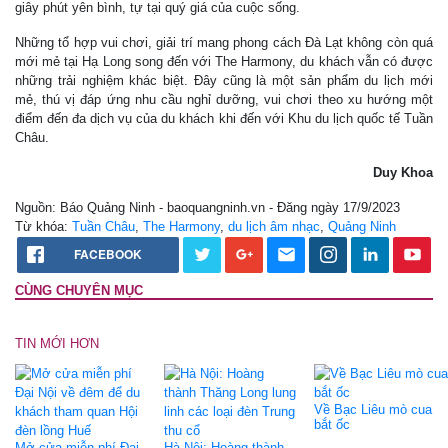
giây phút yên bình, tự tại quý giá của cuộc sống.
Những tổ hợp vui chơi, giải trí mang phong cách Đà Lạt không còn quá
mới mẻ tại Hạ Long song đến với The Harmony, du khách vẫn có được
những trải nghiệm khác biệt. Đây cũng là một sản phẩm du lịch mới
mẻ, thú vị đáp ứng nhu cầu nghỉ dưỡng, vui chơi theo xu hướng một
điểm đến đa dịch vụ của du khách khi đến với Khu du lịch quốc tế Tuần
Châu.
Duy Khoa
Nguồn: Báo Quảng Ninh - baoquangninh.vn - Đăng ngày 17/9/2023
Từ khóa:
Tuần Châu
,
The Harmony
,
du lịch âm nhạc
,
Quảng Ninh
FACEBOOK
CÙNG CHUYÊN MỤC
TIN MỚI HƠN
Về Bạc Liêu mò cua
bắt ốc
Mở cửa miễn phí Đại
Hà Nội: Hoàng thành