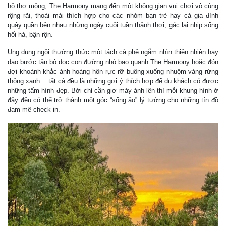
hồ thơ mộng, The Harmony mang đến một không gian vui chơi vô cùng
rộng rãi, thoải mái thích hợp cho các nhóm bạn trẻ hay cả gia đình
quây quần bên nhau những ngày cuối tuần thảnh thơi, gác lại nhịp sống
hối hả, bận rộn.
Ung dung ngồi thưởng thức một tách cà phê ngắm nhìn thiên nhiên hay
dạo bước tản bộ dọc con đường nhỏ bao quanh The Harmony hoặc đón
đợi khoảnh khắc ánh hoàng hôn rực rỡ buông xuống nhuộm vàng rừng
thông xanh… tất cả đều là những gợi ý thích hợp để du khách có được
những tấm hình đẹp. Bởi chỉ cần giơ máy ảnh lên thì mỗi khung hình ở
đây đều có thể trở thành một góc “sống ảo” lý tưởng cho những tín đồ
đam mê check-in.