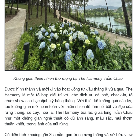
Không gian thiên nhiên thơ mộng tại The Harmony Tuần Châu.
Được hình thành và mới đi vào hoạt động từ đầu tháng 9 vừa qua, The
Harmony là một tổ hợp giải trí với các dịch vụ cà phê, check-in, tổ
chức show ca nhạc định kỳ hàng tháng. Với thiết kế không quá cầu kỳ,
tạo không gian mở hoàn toàn với thiên nhiên để làm nổi bật vẻ đẹp của
rừng thông, cỏ cây, hoa lá, The Harmony tọa lạc giữa lòng Tuần Châu
như một không gian nghệ thuật có đủ ánh sáng, màu sắc, mùi thơm
thuần khiết, trong lành của núi rừng.
Có diện tích khoảng gần 3ha nằm gọn trong rừng thông và sở hữu view