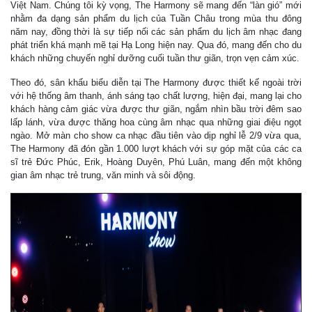
Việt Nam. Chúng tôi kỳ vọng, The Harmony sẽ mang đến “làn gió” mới
nhằm đa dạng sản phẩm du lịch của Tuần Châu trong mùa thu đông
năm nay, đồng thời là sự tiếp nối các sản phẩm du lịch âm nhạc đang
phát triển khá mạnh mẽ tại Hạ Long hiện nay. Qua đó, mang đến cho du
khách những chuyến nghỉ dưỡng cuối tuần thư giãn, trọn vẹn cảm xúc.
Theo đó, sân khấu biểu diễn tại The Harmony được thiết kế ngoài trời
với hệ thống âm thanh, ánh sáng tạo chất lượng, hiện đại, mang lại cho
khách hàng cảm giác vừa được thư giãn, ngắm nhìn bầu trời đêm sao
lấp lánh, vừa được thăng hoa cùng âm nhạc qua những giai điệu ngọt
ngào. Mở màn cho show ca nhạc đầu tiên vào dịp nghỉ lễ 2/9 vừa qua,
The Harmony đã đón gần 1.000 lượt khách với sự góp mặt của các ca
sĩ trẻ Đức Phúc, Erik, Hoàng Duyên, Phú Luân, mang đến một không
gian âm nhạc trẻ trung, văn minh và sôi động.