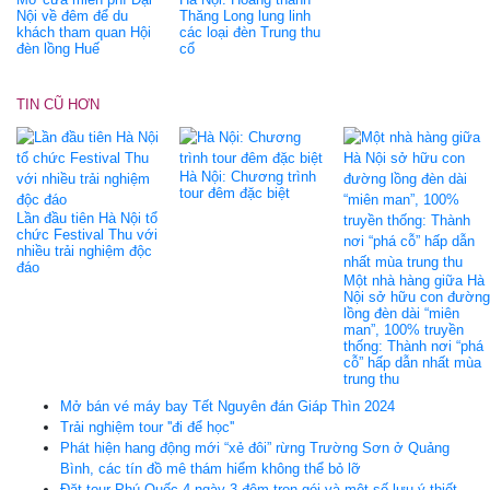
Nội về đêm để du
Thăng Long lung linh
khách tham quan Hội
các loại đèn Trung thu
đèn lồng Huế
cổ
TIN CŨ HƠN
Hà Nội: Chương trình
tour đêm đặc biệt
Lần đầu tiên Hà Nội tổ
chức Festival Thu với
nhiều trải nghiệm độc
đáo
Một nhà hàng giữa Hà
Nội sở hữu con đường
lồng đèn dài “miên
man”, 100% truyền
thống: Thành nơi “phá
cỗ” hấp dẫn nhất mùa
trung thu
Mở bán vé máy bay Tết Nguyên đán Giáp Thìn 2024
Trải nghiệm tour ''đi để học''
Phát hiện hang động mới “xẻ đôi” rừng Trường Sơn ở Quảng
Bình, các tín đồ mê thám hiểm không thể bỏ lỡ
Đặt tour Phú Quốc 4 ngày 3 đêm trọn gói và một số lưu ý thiết