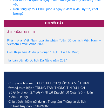
yếu
Nên đăng ký tour Phú Quốc 3 ngày 3 đêm ở đâu uy tín, chất
lượng?
TIN NỔI BẬT
ẤN PHẨM DU LỊCH
Khám phá Việt Nam qua ấn phẩm “Bản đồ du lịch Việt Nam –
Vietnam Travel Atlas 2020”
Giới thiệu bản đồ du lịch quận 10 (TP. Hồ Chí Minh)
Tái bản Bản đồ Du lịch Đà Nẵng năm 2017
Cơ quan chủ quản : CỤC DU LỊCH QUỐC GIA VIỆT NAM
Đơn vị thực hiện : TRUNG TÂM THÔNG TIN DU LỊCH
Số Giấy phép : 2745/GP-INTER Địa chỉ: 80 Quán Sứ - Hoàn
Kiếm - Hà Nội
Chịu trách nhiệm nội dung : Trung tâm Thông tin du lịch
Số lượt truy cập: 311624882