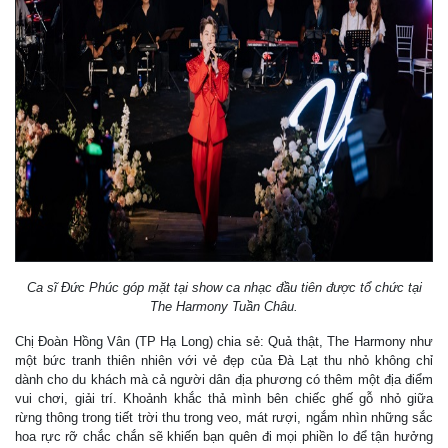
Ca sĩ Đức Phúc góp mặt tại show ca nhạc đầu tiên được tổ chức tại
The Harmony Tuần Châu.
Chị Đoàn Hồng Vân (TP Hạ Long) chia sẻ: Quả thật, The Harmony như
một bức tranh thiên nhiên với vẻ đẹp của Đà Lạt thu nhỏ không chỉ
dành cho du khách mà cả người dân địa phương có thêm một địa điểm
vui chơi, giải trí. Khoảnh khắc thả mình bên chiếc ghế gỗ nhỏ giữa
rừng thông trong tiết trời thu trong veo, mát rượi, ngắm nhìn những sắc
hoa rực rỡ chắc chắn sẽ khiến bạn quên đi mọi phiền lo để tận hưởng