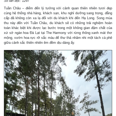
Số lần đọc: 1297
Tuần Châu – điểm đến lý tưởng với cảnh quan thiên nhiên tươi đẹp
cùng hệ thống nhà hàng, khách sạn, khu nghỉ dưỡng sang trọng, đẳng
cấp đã không còn xa lạ đối với du khách khi đến Hạ Long. Song mùa
thu này đến với Tuần Châu, du khách sẽ có những trải nghiệm hoàn
toàn khác biệt khi được lạc bước trong một không gian đậm chất của
xứ sở ngàn hoa Đà Lạt tại The Harmony với rừng thông xanh mát thơ
mộng, vườn hoa rực rỡ sắc màu để thư thả nhâm nhi một tách cà phê
giữa cảnh sắc thiên nhiên êm đềm dịu dàng ấy.