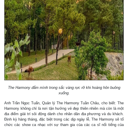
The Harmony đắm mình trong sắc vàng rực rỡ khi hoàng hôn buông
xuống.
Anh Trần Ngọc Tuấn, Quản lý The Harmony Tuần Châu, cho biết: The
Harmony không chỉ là nơi tận hưởng vẻ đẹp thiên nhiên mà còn là một
địa điểm giải trí sôi động dành cho nhân dân địa phương và du khách.
Định kỳ hàng tháng, đặc biệt trong các dịp ngày lễ, The Harmony sẽ tổ
chức các show ca nhạc với sự tham gia của các ca sĩ nổi tiếng của