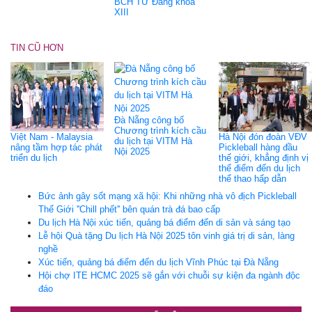
BCH TƯ Đảng khóa
XIII
TIN CŨ HƠN
Đà Nẵng công bố
Chương trình kích cầu
Việt Nam - Malaysia
Hà Nội đón đoàn VĐV
du lịch tại VITM Hà
nâng tầm hợp tác phát
Pickleball hàng đầu
Nội 2025
triển du lịch
thế giới, khẳng định vị
thế điểm đến du lịch
thể thao hấp dẫn
Bức ảnh gây sốt mạng xã hội: Khi những nhà vô địch Pickleball
Thế Giới ''Chill phết'' bên quán trà đá bao cấp
Du lịch Hà Nội xúc tiến, quảng bá điểm đến di sản và sáng tạo
Lễ hội Quà tặng Du lịch Hà Nội 2025 tôn vinh giá trị di sản, làng
nghề
Xúc tiến, quảng bá điểm đến du lịch Vĩnh Phúc tại Đà Nẵng
Hội chợ ITE HCMC 2025 sẽ gắn với chuỗi sự kiện đa ngành độc
đáo