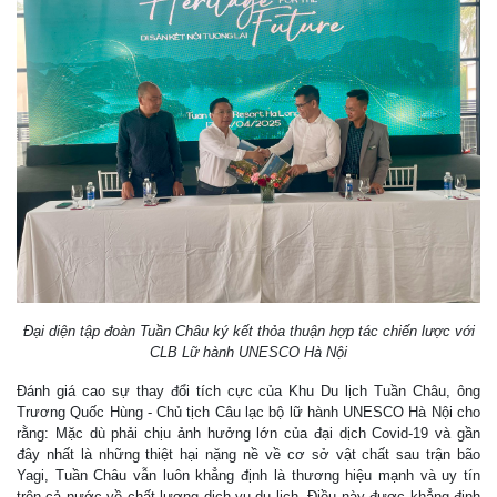
Đại diện tập đoàn Tuần Châu ký kết thỏa thuận hợp tác chiến lược với
CLB Lữ hành UNESCO Hà Nội
Đánh giá cao sự thay đổi tích cực của Khu Du lịch Tuần Châu, ông
Trương Quốc Hùng - Chủ tịch Câu lạc bộ lữ hành UNESCO Hà Nội cho
rằng: Mặc dù phải chịu ảnh hưởng lớn của đại dịch Covid-19 và gần
đây nhất là những thiệt hại nặng nề về cơ sở vật chất sau trận bão
Yagi, Tuần Châu vẫn luôn khẳng định là thương hiệu mạnh và uy tín
trên cả nước về chất lượng dịch vụ du lịch. Điều này được khẳng định