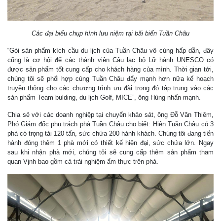
Các đại biểu chụp hình lưu niệm tại bãi biển Tuần Châu
“Gói sản phẩm kích cầu du lịch của Tuần Châu vô cùng hấp dẫn, đây
cũng là cơ hội để các thành viên Câu lạc bộ Lữ hành UNESCO có
được sản phẩm tốt cung cấp cho khách hàng của mình. Thời gian tới,
chúng tôi sẽ phối hợp cùng Tuần Châu đẩy mạnh hơn nữa kế hoạch
truyền thông cho các chương trình ưu đãi trong đó tập trung vào các
sản phẩm Team bulding, du lịch Golf, MICE”, ông Hùng nhấn mạnh.
Chia sẻ với các doanh nghiệp tại chuyển khảo sát, ông Đỗ Văn Thiêm,
Phó Giám đốc phụ trách phà Tuần Châu cho biết: Hiện Tuần Châu có 3
phà có trọng tải 120 tấn, sức chứa 200 hành khách. Chúng tôi đang tiến
hành đóng thêm 1 phà mới có thiết kế hiện đại, sức chứa lớn. Ngay
sau khi nhận phà mới, chúng tôi sẽ cung cấp thêm sản phẩm tham
quan Vịnh bao gồm cả trải nghiệm ẩm thực trên phà.