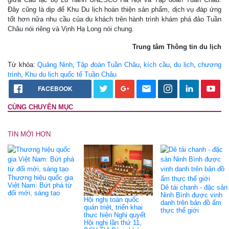
Đây cũng là dịp để Khu Du lịch hoàn thiện sản phẩm, dịch vụ đáp ứng
tốt hơn nữa nhu cầu của du khách trên hành trình khám phá đảo Tuần
Châu nói riêng và Vịnh Hạ Long nói chung.
Trung tâm Thông tin du lịch
Từ khóa:
Quảng Ninh
,
Tập đoàn Tuần Châu
,
kích cầu
,
du lịch
,
chương
trình
,
Khu du lịch quốc tế Tuần Châu
FACEBOOK
CÙNG CHUYÊN MỤC
TIN MỚI HƠN
Thương hiệu quốc gia
Việt Nam: Bứt phá từ
Dê tái chanh - đặc sản
đổi mới, sáng tạo
Ninh Bình được vinh
Hội nghị toàn quốc
danh trên bản đồ ẩm
quán triệt, triển khai
thực thế giới
thực hiện Nghị quyết
Hội nghị lần thứ 11,