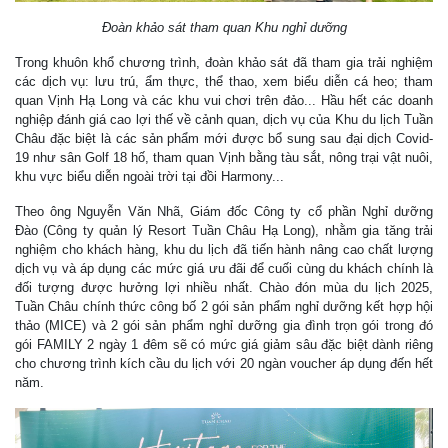
Đoàn khảo sát tham quan Khu nghỉ dưỡng
Trong khuôn khổ chương trình, đoàn khảo sát đã tham gia trải nghiệm
các dịch vụ: lưu trú, ẩm thực, thể thao, xem biểu diễn cá heo; tham
quan Vịnh Hạ Long và các khu vui chơi trên đảo... Hầu hết các doanh
nghiệp đánh giá cao lợi thế về cảnh quan, dịch vụ của Khu du lịch Tuần
Châu đặc biệt là các sản phẩm mới được bổ sung sau đại dịch Covid-
19 như sân Golf 18 hố, tham quan Vịnh bằng tàu sắt, nông trại vật nuôi,
khu vực biểu diễn ngoài trời tại đồi Harmony...
Theo ông Nguyễn Văn Nhã, Giám đốc Công ty cổ phần Nghỉ dưỡng
Đào (Công ty quản lý Resort Tuần Châu Hạ Long), nhằm gia tăng trải
nghiệm cho khách hàng, khu du lịch đã tiến hành nâng cao chất lượng
dịch vụ và áp dụng các mức giá ưu đãi để cuối cùng du khách chính là
đối tượng được hưởng lợi nhiều nhất. Chào đón mùa du lịch 2025,
Tuần Châu chính thức công bố 2 gói sản phẩm nghỉ dưỡng kết hợp hội
thảo (MICE) và 2 gói sản phẩm nghỉ dưỡng gia đình trọn gói trong đó
gói FAMILY 2 ngày 1 đêm sẽ có mức giá giảm sâu đặc biệt dành riêng
cho chương trình kích cầu du lịch với 20 ngàn voucher áp dụng đến hết
năm.