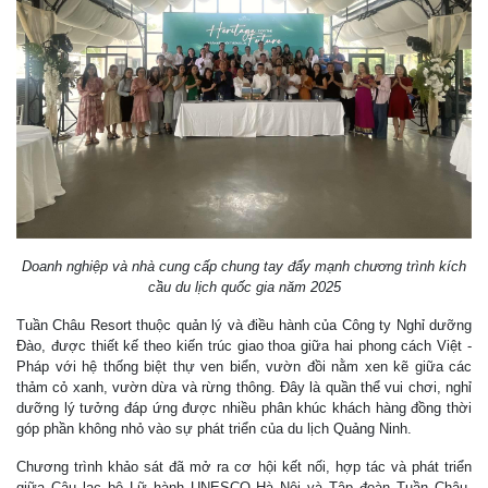
Doanh nghiệp và nhà cung cấp chung tay đẩy mạnh chương trình kích
cầu du lịch quốc gia năm 2025
Tuần Châu Resort thuộc quản lý và điều hành của Công ty Nghỉ dưỡng
Đào, được thiết kế theo kiến trúc giao thoa giữa hai phong cách Việt -
Pháp với hệ thống biệt thự ven biển, vườn đồi nằm xen kẽ giữa các
thảm cỏ xanh, vườn dừa và rừng thông. Đây là quần thể vui chơi, nghỉ
dưỡng lý tưởng đáp ứng được nhiều phân khúc khách hàng đồng thời
góp phần không nhỏ vào sự phát triển của du lịch Quảng Ninh.
Chương trình khảo sát đã mở ra cơ hội kết nối, hợp tác và phát triển
giữa Câu lạc bộ Lữ hành UNESCO Hà Nội và Tập đoàn Tuần Châu.