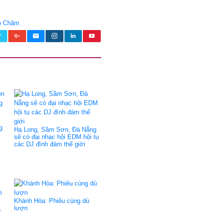
o Chăm
g
Hạ Long, Sầm Sơn, Đà Nẵng
sẽ có đại nhạc hội EDM hội tụ
các DJ đình đám thế giới
Khánh Hòa: Phiêu cùng dù
lượn
o