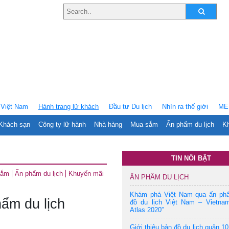
Việt Nam
Hành trang lữ khách
Ðầu tư Du lịch
Nhìn ra thế giới
ME
Khách sạn
Công ty lữ hành
Nhà hàng
Mua sắm
Ấn phẩm du lịch
Kh
TIN NỔI BẬT
sắm
Ấn phẩm du lịch
Khuyến mãi
ẤN PHẨM DU LỊCH
Khám phá Việt Nam qua ấn ph
ẩm du lịch
đồ du lịch Việt Nam – Vietnam
Atlas 2020”
Giới thiệu bản đồ du lịch quận 10