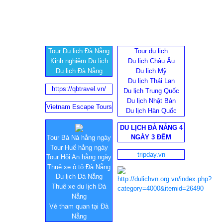
Tour Du lịch Đà Nẵng
Tour du lịch
Kinh nghiệm Du lịch
Du lịch Châu Âu
Du lịch Đà Nẵng
Du lịch Mỹ
Du lịch Thái Lan
https://qbtravel.vn/
Du lịch Trung Quốc
Du lịch Nhật Bản
Vietnam Escape Tours
Du lịch Hàn Quốc
DU LỊCH ĐÀ NẴNG 4
NGÀY 3 ĐÊM
Tour Bà Nà hằng ngày
Tour Huế hằng ngày
tripday.vn
Tour Hội An hằng ngày
Thuê xe ô tô Đà Nẵng
Du lịch Đà Nẵng
Thuê xe du lịch Đà
Nẵng
Vé tham quan tại Đà
Nẵng