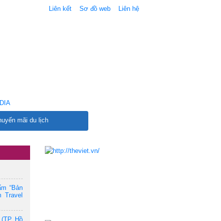
Liên kết
Sơ đồ web
Liên hệ
DIA
uyến mãi du lịch
ẩm “Bản
 Travel
 (TP. Hồ