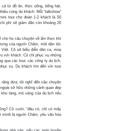
 cả từ đồ ăn, thức uống, tiếng hát,
thiệu cùng du khách. Mỗi “talkshow”
 mini tour cho đoàn 1-2 khách là 50
chi phí sẽ giảm dần còn khoảng 20
kể cho họ câu chuyện về ẩm thực khi
trưng của người Chăm, một dân tộc
 Việt. Cô sẽ biểu diễn dân ca, múa
lưu với khách. Cô chỉ phục vụ những
 qua các tour, các công ty du lịch,
phục vụ. Du khách tìm đến với tour
a rặng dừa, tôi nghĩ đến câu chuyện
i ngoài sở hữu những cảnh quan đẹp
à kho tàng, mỏ vàng của du lịch nếu
hông? Cô cười, “đâu có, chỉ có mấy
ại mình là người Chăm, yêu văn hóa
 dựng nhà sàn, nấu các món truyền