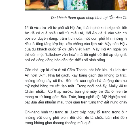
Du khách tham quan chụp hình tại “Ốc đảo Ch
1/Tôi vừa trở về từ phố cổ Hội An, thành phố xinh đẹp nổi t
An đã có quá nhiều mỹ từ miêu tả, Hội An đã đi vào văn ch
bởi sự duyên dáng, trầm tích của một con phố khi những h
đều là tầng tầng lớp lớp xếp chồng của lịch sử. Vậy nên Hội 
của du khách quốc tế khi đến Việt Nam. Vậy Hội An ngoài ph
thì còn một “talkshow văn hóa” mà tôi nghĩ có thể áp dụng 
nơi có đông đồng bào dân tộc thiểu số sinh sống.
Căn nhà lợp lá dừa ở xã Cẩm Thanh, sát bên khu du lịch rừ
An hơn 3km. Nhà lát gạch, xây bằng gạch thô không tô trát
những bóng cây cổ thụ. Bên trái của ngôi nhà là rặng dừa n
mỹ nghệ bằng tre rất đẹp mắt. Trong ngôi nhà ấy, Maily đã t
Chăm nhất... Có thạp nước, bàn ghế mây tre đặt ở hiên 
mang ra từ làng gốm Bàu Trúc, làng nghề dệt Mỹ Nghiệp nơ
bát đũa đều nhuốm màu thời gian trên từng thớ đất nung cháy.
Ghi-năng hình trụ trang trí được xếp ngay lối trang trọng ở 
những vật dụng phổ biến, đối diện đó là chiếc bàn nhỏ để 
trong không gian thoang thoảng mùi quế.