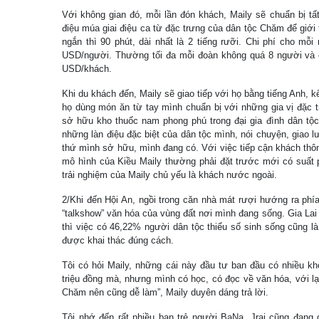
Với không gian đó, mỗi lần đón khách, Maily sẽ chuẩn bị tất
điệu múa giai điệu ca từ đặc trưng của dân tộc Chăm để giới 
ngắn thì 90 phút, dài nhất là 2 tiếng rưỡi. Chi phí cho mỗi
USD/người. Thường tối đa mỗi đoàn không quá 8 người và 
USD/khách.
Khi du khách đến, Maily sẽ giao tiếp với họ bằng tiếng Anh, 
họ dùng món ăn từ tay mình chuẩn bị với những gia vị đặc 
sở hữu kho thuốc nam phong phú trong đại gia đình dân tộc
những làn điệu đặc biệt của dân tộc mình, nói chuyện, giao 
thứ mình sở hữu, mình đang có. Với việc tiếp cận khách thông
mô hình của Kiều Maily thường phải đặt trước mới có suất 
trải nghiệm của Maily chủ yếu là khách nước ngoài.
2/Khi đến Hội An, ngồi trong căn nhà mát rượi hướng ra phí
“talkshow” văn hóa của vùng đất nơi mình đang sống. Gia La
thì việc có 46,22% người dân tộc thiểu số sinh sống cũng l
được khai thác đúng cách.
Tôi có hỏi Maily, những cái này đầu tư ban đầu có nhiều k
triệu đồng mà, nhưng mình có học, có đọc về văn hóa, với l
Chăm nên cũng dễ làm”, Maily duyên dáng trả lời.
Tôi nhớ đến rất nhiều bạn trẻ người BaNa, Jrai cũng đang