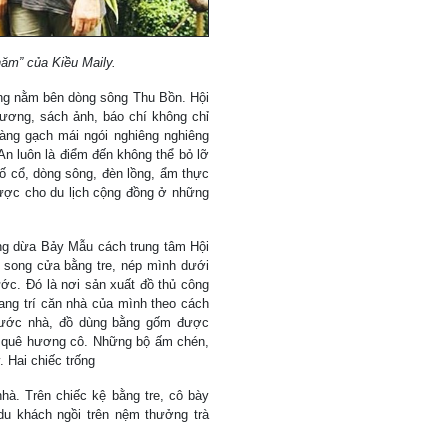
ăm” của Kiều Maily.
iếng nằm bên dòng sông Thu Bồn. Hội
ương, sách ảnh, báo chí không chỉ
àng gạch mái ngói nghiêng nghiêng
An luôn là điểm đến không thể bỏ lỡ
ố cổ, dòng sông, đèn lồng, ẩm thực
được cho du lịch cộng đồng ở những
ng dừa Bảy Mẫu cách trung tâm Hội
, song cửa bằng tre, nép mình dưới
ước. Đó là nơi sản xuất đồ thủ công
rang trí căn nhà của mình theo cách
trước nhà, đồ dùng bằng gốm được
i quê hương cô. Những bộ ấm chén,
 Hai chiếc trống
nhà. Trên chiếc kệ bằng tre, cô bày
du khách ngồi trên nệm thưởng trà