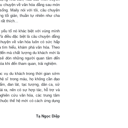
câu chuyện về văn hóa đằng sau món
ống. Maily nói với tôi, câu chuyện
ng tối giản, thuần tự nhiên như cha
 rất thích…
i yếu tố nó khác biệt với vùng mình
à điều đặc biệt là câu chuyện đằng
chuyện về văn hóa luôn có sức hấp
ưa tìm hiểu, khám phá văn hóa. Theo
m đến mà chất lượng du khách mới là
 sẽ đón những người quan tâm đến
óa khi đến tham quan, trải nghiệm.
ục vụ du khách trong thời gian sớm
ghệ sĩ trong máu, họ không cần đạo
m, đan lát, tạc tượng, dân ca, sử
i ra, nên có sự hợp tác, hỗ trợ và
ghiên cứu văn hóa, các trung tâm
 thuộc thế hệ mới có cách ứng dụng
Tạ Ngọc Diệp