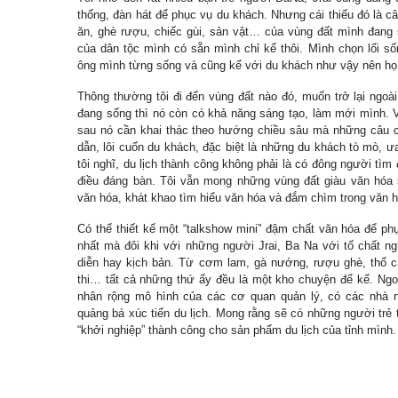
thống, đàn hát để phục vụ du khách. Nhưng cái thiếu đó là 
ăn, ghè rượu, chiếc gùi, sản vật… của vùng đất mình đang s
của dân tộc mình có sẵn mình chỉ kể thôi. Mình chọn lối số
ông mình từng sống và cũng kể với du khách như vậy nên họ
Thông thường tôi đi đến vùng đất nào đó, muốn trở lại ngoà
đang sống thì nó còn có khả năng sáng tạo, làm mới mình. V
sau nó cần khai thác theo hướng chiều sâu mà những câu 
dẫn, lôi cuốn du khách, đặc biệt là những du khách tò mò, 
tôi nghĩ, du lịch thành công không phải là có đông người tì
điều đáng bàn. Tôi vẫn mong những vùng đất giàu văn hóa
văn hóa, khát khao tìm hiểu văn hóa và đắm chìm trong văn h
Có thể thiết kế một “talkshow mini” đậm chất văn hóa để ph
nhất mà đôi khi với những người Jrai, Ba Na với tố chất n
diễn hay kịch bản. Từ cơm lam, gà nướng, rượu ghè, thổ cẩ
thi… tất cả những thứ ấy đều là một kho chuyện để kể. Ngoà
nhân rộng mô hình của các cơ quan quản lý, có các nhà n
quảng bá xúc tiến du lịch. Mong rằng sẽ có những người trẻ
“khởi nghiệp” thành công cho sản phẩm du lịch của tỉnh mình.