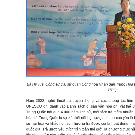
Bà Hy Tuệ, Công sứ Đại sứ quán Cộng hòa Nhân dân Trung Hoa tại
TITC)
Năm 2022, nghệ thuật trà truyền thống và các phong tục liê
UNESCO ghi danh vào Danh sách di sản văn hóa phi vật thể đại
Trung Quốc trải qua 4.000 năm lịch sử, mỗi tách trà thấm nhuần
hóa trà Trung Quốc là sự đúc kết nổi bật, sự giao thoa của yếu tố
sự hài hòa và khắc nghiệt. Thưởng trà được coi là hoạt động nhâ
quốc gia. Trà được yêu thích trên toàn thế giới, là phương thức h