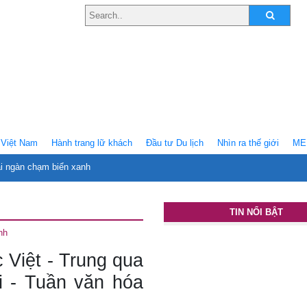
Việt Nam
Hành trang lữ khách
Ðầu tư Du lịch
Nhìn ra thế giới
ME
ại ngàn chạm biển xanh
TIN NỔI BẬT
nh
 Việt - Trung qua
ới - Tuần văn hóa