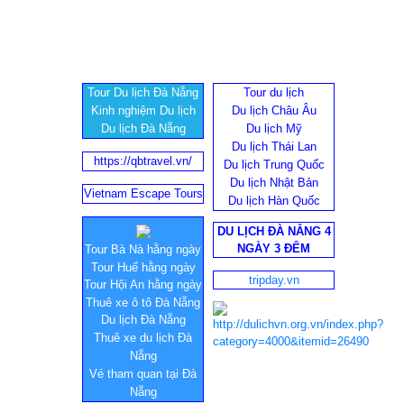
Tour Du lịch Đà Nẵng
Tour du lịch
Kinh nghiệm Du lịch
Du lịch Châu Âu
Du lịch Đà Nẵng
Du lịch Mỹ
Du lịch Thái Lan
https://qbtravel.vn/
Du lịch Trung Quốc
Du lịch Nhật Bản
Vietnam Escape Tours
Du lịch Hàn Quốc
DU LỊCH ĐÀ NẴNG 4
NGÀY 3 ĐÊM
Tour Bà Nà hằng ngày
Tour Huế hằng ngày
tripday.vn
Tour Hội An hằng ngày
Thuê xe ô tô Đà Nẵng
Du lịch Đà Nẵng
Thuê xe du lịch Đà
Nẵng
Vé tham quan tại Đà
Nẵng