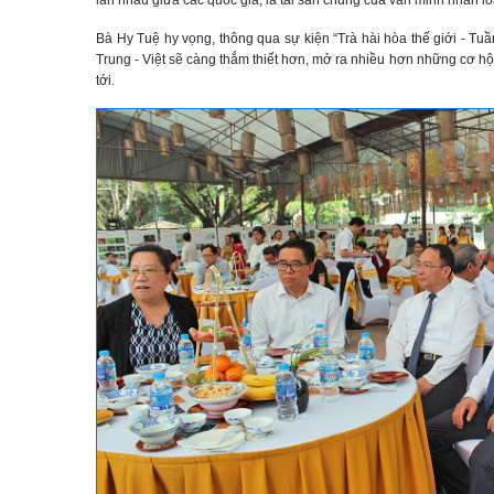
lẫn nhau giữa các quốc gia, là tài sản chung của văn minh nhân lo
Bà Hy Tuệ hy vọng, thông qua sự kiện “Trà hài hòa thế giới - Tuầ
Trung - Việt sẽ càng thắm thiết hơn, mở ra nhiều hơn những cơ hội
tới.