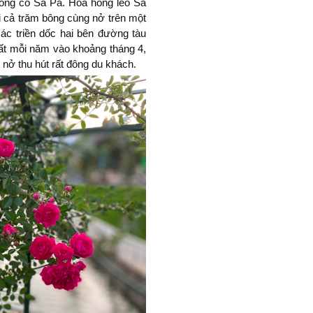
ồng cổ Sa Pa. Hoa hồng leo Sa
i cả trăm bông cùng nở trên một
các triền dốc hai bên đường tàu
hất mỗi năm vào khoảng tháng 4,
 nở thu hút rất đông du khách.