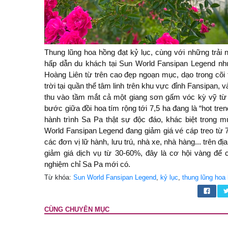
Thung lũng hoa hồng đạt kỷ lục, cùng với những trải
hấp dẫn du khách tại Sun World Fansipan Legend như
Hoàng Liên từ trên cao đẹp ngoạn mục, dạo trong cõi
trời tại quần thể tâm linh trên khu vực đỉnh Fansipan
thu vào tầm mắt cả một giang sơn gấm vóc kỳ vỹ t
bước giữa đồi hoa tím rộng tới 7,5 ha đang là “hot tren
hành trình Sa Pa thật sự độc đáo, khác biệt trong 
World Fansipan Legend đang giảm giá vé cáp treo từ 
các đơn vị lữ hành, lưu trú, nhà xe, nhà hàng... trên đ
giảm giá dịch vụ từ 30-60%, đây là cơ hội vàng để 
nghiệm chỉ Sa Pa mới có.
Từ khóa:
Sun World Fansipan Legend
,
kỷ lục
,
thung lũng hoa
CÙNG CHUYÊN MỤC