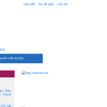
Liên kết
Sơ đồ web
Liên hệ
DIA
uyến mãi du lịch
ẩm “Bản
 Travel
 (TP. Hồ