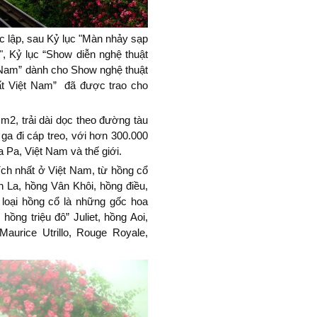
c lập, sau Kỷ lục "Màn nhảy sạp
", Kỷ lục “Show diễn nghệ thuật
t Nam” dành cho Show nghệ thuật
hất Việt Nam” đã được trao cho
 m2, trải dài dọc theo đường tàu
ga đi cáp treo, với hơn 300.000
a Pa, Việt Nam và thế giới.
ích nhất ở Việt Nam, từ hồng cổ
 La, hồng Vân Khôi, hồng điều,
loại hồng cổ là những gốc hoa
ồng triệu đô” Juliet, hồng Aoi,
Maurice Utrillo, Rouge Royale,