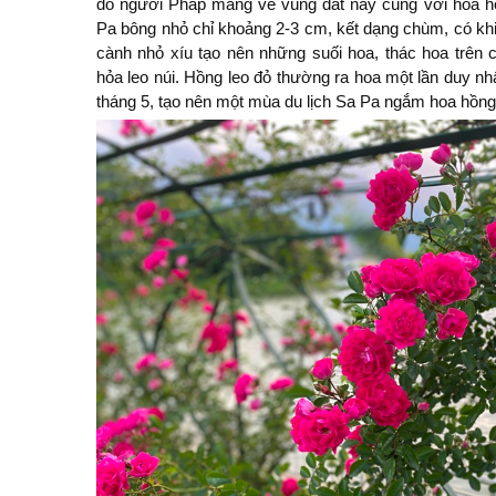
do người Pháp mang về vùng đất này cùng với hoa h
Pa bông nhỏ chỉ khoảng 2-3 cm, kết dạng chùm, có kh
cành nhỏ xíu tạo nên những suối hoa, thác hoa trên 
hỏa leo núi. Hồng leo đỏ thường ra hoa một lần duy n
tháng 5, tạo nên một mùa du lịch Sa Pa ngắm hoa hồng