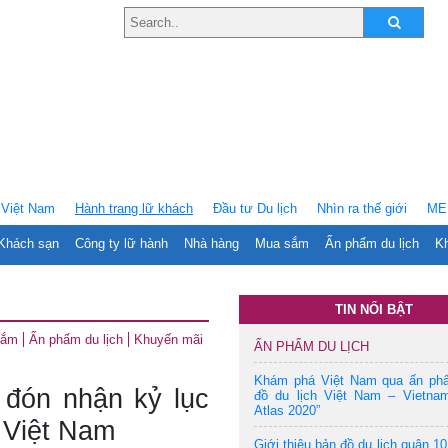
Việt Nam
Hành trang lữ khách
Ðầu tư Du lịch
Nhìn ra thế giới
ME
Khách sạn
Công ty lữ hành
Nhà hàng
Mua sắm
Ấn phẩm du lịch
Kh
TIN NỔI BẬT
sắm
Ấn phẩm du lịch
Khuyến mãi
ẤN PHẨM DU LỊCH
Khám phá Việt Nam qua ấn ph
 đón nhận kỷ lục
đồ du lịch Việt Nam – Vietnam
Atlas 2020”
 Việt Nam
Giới thiệu bản đồ du lịch quận 10