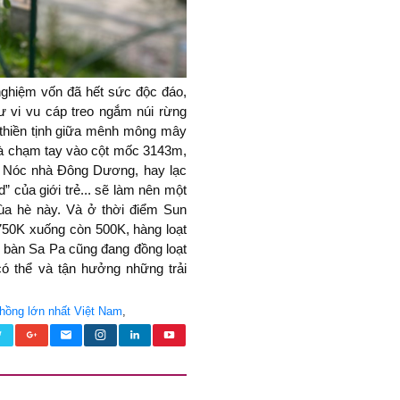
 nghiệm vốn đã hết sức độc đáo,
 vi vu cáp treo ngắm núi rừng
 thiền tịnh giữa mênh mông mây
, và chạm tay vào cột mốc 3143m,
ừ Nóc nhà Đông Dương, hay lạc
d” của giới trẻ... sẽ làm nên một
mùa hè này. Và ở thời điểm Sun
750K xuống còn 500K, hàng loạt
ịa bàn Sa Pa cũng đang đồng loạt
có thể và tận hưởng những trải
 hồng lớn nhất Việt Nam
,