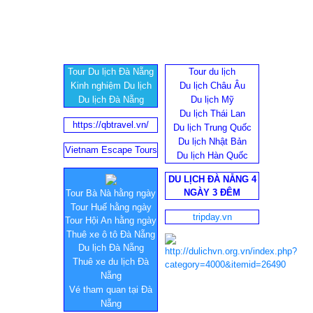
Tour Du lịch Đà Nẵng
Tour du lịch
Kinh nghiệm Du lịch
Du lịch Châu Âu
Du lịch Đà Nẵng
Du lịch Mỹ
Du lịch Thái Lan
https://qbtravel.vn/
Du lịch Trung Quốc
Du lịch Nhật Bản
Vietnam Escape Tours
Du lịch Hàn Quốc
DU LỊCH ĐÀ NẴNG 4
NGÀY 3 ĐÊM
Tour Bà Nà hằng ngày
Tour Huế hằng ngày
tripday.vn
Tour Hội An hằng ngày
Thuê xe ô tô Đà Nẵng
Du lịch Đà Nẵng
Thuê xe du lịch Đà
Nẵng
Vé tham quan tại Đà
Nẵng