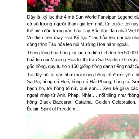
Đây là kỷ lục thứ 4 mà Sun World Fansipan Legend xá
có số lượng người tham gia lớn nhất từ trước tới nay
thể hiện đặc trưng văn hóa Tây Bắc độc đáo nhất Việ
Vũ điệu trên mây –và Kỷ lục “Tàu hỏa leo núi dài n
công trình Tàu hỏa leo núi Mường Hoa năm ngoái.
Thung lũng hoa hồng kỷ lục có diện tích lên tới 50.000
hoả leo núi Mường Hoa từ thị trấn Sa Pa đến khu vực 
gốc hồng, quy tụ hơn 150 giống hồng danh tiếng nhất S
Tại đây hội tụ gần như mọi giống hồng cổ được yêu th
Sa Pa, hồng cổ Huế, hồng cổ Hải Phòng, hồng cổ Sơn
bạch ho, tới hồng tố nữ, quế son… Xen kẽ giữa các 
ngoại nhập từ Anh, Pháp, Nhật…, nổi tiếng như “bông h
hồng Black Baccarat, Catalina, Golden Celebration, 
Éclair, Spirit of Freedom…