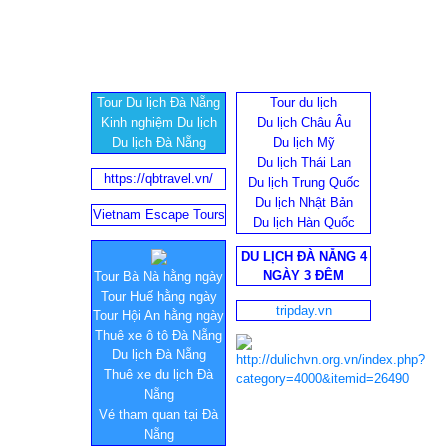
Tour Du lịch Đà Nẵng
Tour du lịch
Kinh nghiệm Du lịch
Du lịch Châu Âu
Du lịch Đà Nẵng
Du lịch Mỹ
Du lịch Thái Lan
https://qbtravel.vn/
Du lịch Trung Quốc
Du lịch Nhật Bản
Vietnam Escape Tours
Du lịch Hàn Quốc
DU LỊCH ĐÀ NẴNG 4
NGÀY 3 ĐÊM
Tour Bà Nà hằng ngày
Tour Huế hằng ngày
tripday.vn
Tour Hội An hằng ngày
Thuê xe ô tô Đà Nẵng
Du lịch Đà Nẵng
Thuê xe du lịch Đà
Nẵng
Vé tham quan tại Đà
Nẵng