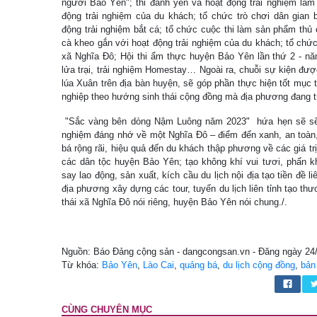
người Bảo Yên"; thi đánh yến và hoạt động trải nghiệm làm
động trải nghiệm của du khách; tổ chức trò chơi dân gian b
động trải nghiệm bắt cá; tổ chức cuộc thi làm sản phẩm thủ c
cà kheo gắn với hoạt động trải nghiệm của du khách; tổ chứ
xã Nghĩa Đô; Hội thi ẩm thực huyện Bảo Yên lần thứ 2 - nă
lửa trại, trải nghiệm Homestay… Ngoài ra, chuỗi sự kiện đượ
lúa Xuân trên địa bàn huyện, sẽ góp phần thực hiện tốt mục t
nghiệp theo hướng sinh thái cộng đồng mà địa phương đang t
"Sắc vàng bên dòng Nậm Luông năm 2023" hứa hẹn sẽ sẽ 
nghiệm đáng nhớ về một Nghĩa Đô – điểm đến xanh, an toàn,
bá rộng rãi, hiệu quả đến du khách thập phương về các giá tr
các dân tộc huyện Bảo Yên; tạo không khí vui tươi, phấn k
say lao động, sản xuất, kích cầu du lịch nội địa tạo tiền đề l
địa phương xây dựng các tour, tuyến du lịch liên tỉnh tạo th
thái xã Nghĩa Đô nói riêng, huyện Bảo Yên nói chung./.
Nguồn: Báo Đảng cộng sản - dangcongsan.vn - Đăng ngày 24
Từ khóa:
Bảo Yên
,
Lào Cai
,
quảng bá
,
du lịch cộng đồng
,
bản
CÙNG CHUYÊN MỤC