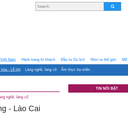
Việt Nam
Hành trang lữ khách
Ðầu tư Du lịch
Nhìn ra thế giới
ME
 hóa - Lễ hội
Làng nghề, làng cổ
Ẩm thực ba miền
TIN NỔI BẬT
àng nghề, làng cổ
g - Lào Cai