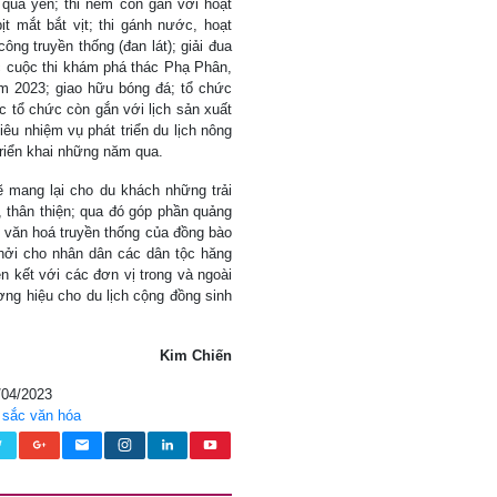
 quả yến; thi ném còn gắn với hoạt
ịt mắt bắt vịt; thi gánh nước, hoạt
ông truyền thống (đan lát); giải đua
c cuộc thi khám phá thác Phạ Phân,
m 2023; giao hữu bóng đá; tổ chức
c tổ chức còn gắn với lịch sản xuất
iêu nhiệm vụ phát triển du lịch nông
riển khai những năm qua.
mang lại cho du khách những trải
 thân thiện; qua đó góp phần quảng
ị văn hoá truyền thống của đồng bào
hởi cho nhân dân các dân tộc hăng
iên kết với các đơn vị trong và ngoài
ương hiệu cho du lịch cộng đồng sinh
Kim Chiến
/04/2023
 sắc văn hóa