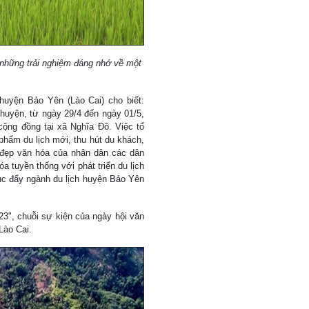
 những trải nghiệm đáng nhớ về một
uyện Bảo Yên (Lào Cai) cho biết:
 huyện, từ ngày 29/4 đến ngày 01/5,
ộng đồng tại xã Nghĩa Đô. Việc tổ
phẩm du lịch mới, thu hút du khách,
 đẹp văn hóa của nhân dân các dân
óa tuyền thống với phát triển du lịch
húc đẩy ngành du lịch huyện Bảo Yên
", chuỗi sự kiện của ngày hội văn
Lào Cai.