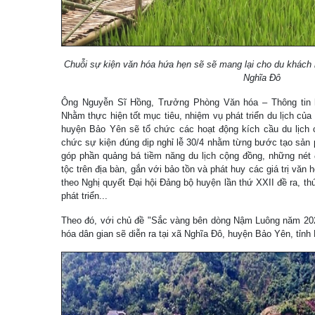
Chuỗi sự kiện văn hóa hứa hẹn sẽ sẽ mang lại cho du khách
Nghĩa Đô
Ông Nguyễn Sĩ Hồng, Trưởng Phòng Văn hóa – Thông tin h
Nhằm thực hiện tốt mục tiêu, nhiệm vụ phát triển du lịch của
huyện Bảo Yên sẽ tổ chức các hoạt động kích cầu du lịch c
chức sự kiện đúng dịp nghỉ lễ 30/4 nhằm từng bước tạo sản 
góp phần quảng bá tiềm năng du lịch cộng đồng, những nét
tộc trên địa bàn, gắn với bảo tồn và phát huy các giá trị văn h
theo Nghị quyết Đại hội Đảng bộ huyện lần thứ XXII đề ra, t
phát triển...
Theo đó, với chủ đề "Sắc vàng bên dòng Nậm Luông năm 2023
hóa dân gian sẽ diễn ra tại xã Nghĩa Đô, huyện Bảo Yên, tỉnh 