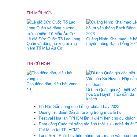
TIN MỚI HƠN
Lễ giỗ Đức Quốc Tổ Lạc Long
Quảng Ninh: Khai mạc Lễ hộ
Quân và dâng hương tưởng
truyền thống Bạch Đằng 202
niệm Tổ Mẫu Âu Cơ
TIN CŨ HƠN
Cho tiếng đàn, điệu hát vang
xa
Di tích Quốc gia đặc biệt Vă
hóa Sa Huỳnh: Hấp dẫn du
khách
Hà Nội: Sẵn sàng cho Lễ hội chùa Thầy 2023
Quảng Trị: điểm đến ấn tượng trong mùa lễ hội
Festival Hoa lan TPHCM lần II điểm hẹn cho du khách v
Phát động Cuộc thi sáng tác ảnh thời sự - nghệ thuật 
Chí Minh tại TP. HCM''
Lạng Sơn: Phát huy tiềm năng, sức mạnh văn hóa trong