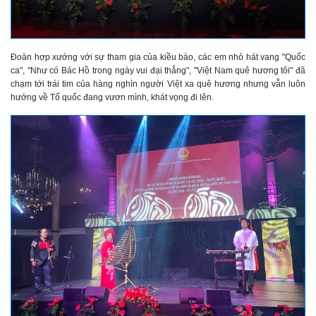
Đoàn hợp xướng với sự tham gia của kiều bào, các em nhỏ hát vang "Quốc
ca", "Như có Bác Hồ trong ngày vui đại thắng", "Việt Nam quê hương tôi" đã
chạm tới trái tim của hàng nghìn người Việt xa quê hương nhưng vẫn luôn
hướng về Tổ quốc đang vươn mình, khát vọng đi lên.