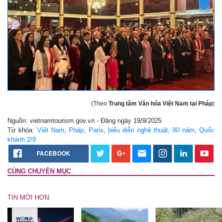
(Theo
Trung tâm Văn hóa Việt Nam tại Pháp
)
Nguồn: vietnamtourism.gov.vn - Đăng ngày 19/9/2025
Từ khóa:
Việt Nam
,
Pháp
,
Paris
,
biểu diễn nghệ thuật
,
80 năm
,
Quốc
khánh 2/9
FACEBOOK
CÙNG CHUYÊN MỤC
TIN MỚI HƠN