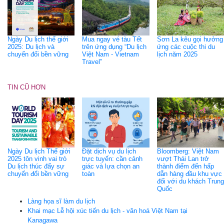
Ngày Du lịch thế giới
Mua ngay vé tàu Tết
Sơn La kêu gọi hưởng
2025: Du lịch và
trên ứng dụng “Du lịch
ứng các cuộc thi du
chuyển đổi bền vững
Việt Nam - Vietnam
lịch năm 2025
Travel”
TIN CŨ HƠN
Ngày Du lịch Thế giới
Đặt dịch vụ du lịch
Bloomberg: Việt Nam
2025 tôn vinh vai trò
trực tuyến: cần cảnh
vượt Thái Lan trở
Du lịch thúc đẩy sự
giác và lựa chọn an
thành điểm đến hấp
chuyển đổi bền vững
toàn
dẫn hàng đầu khu vực
đối với du khách Trung
Quốc
Làng họa sĩ làm du lịch
Khai mạc Lễ hội xúc tiến du lịch - văn hoá Việt Nam tại
Kanagawa