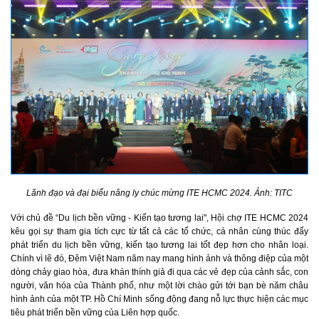
Lãnh đạo và đại biểu nâng ly chúc mừng ITE HCMC 2024. Ảnh: TITC
Với
chủ đề “Du lịch bền vững - Kiến tạo tương lai"
, Hội chợ ITE HCMC 2024
kêu gọi sự tham gia tích cực từ tất cả các
tổ chức, cá nhân
cùng thúc đẩy
phát triển du lịch bền vững, kiến tạo tương lai tốt đẹp hơn
cho nhân loại
.
Chính vì lẽ đó, Đêm Việt Nam
năm nay mang hình ảnh và thông điệp của một
dòng chảy giao hòa, đưa khán thính giả đi qua các vẻ đẹp của cảnh sắc, con
người, văn hóa của T
hành phố
,
như một lời chào gửi tới bạn bè năm châu
hình ảnh của một TP.
Hồ Chí Minh
sống động đang nỗ lực thực hiện các mục
tiêu phát triển bền vững của Liên
hợp
q
uốc.