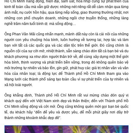
Hồ Chí Minh năng động, hiện đại, sầm uất, hòa nhịp cùng sự phát triển của
kinh tế toàn cầu mà vẫn giữ được những nét riêng rất dễ cảm nhận qua từng
ánh mắt, nụ cười hồn hậu, qua từng nếp sống, giao thương thường nhật, nơi
những con phố chuyên doanh, những ngôi chợ truyền thống, những làng
nghề trăm năm tuổi bình dị mà sống động…
Ông Phan Văn Mãi cũng nhấn mạnh, mảnh đất này còn là cái nôi của những
người con yêu chuộng hòa bình, luôn hướng về tương lai, hợp tác và làm
bạn với tất cả các quốc gia và các dân tộc trên thế giới. Đó cũng chính là
nguồn cội của sự cởi mở, nhiệt thành, sẵn sàng chào đón tất cả bạn bè và du
khách phương xa như đón người thân trở về, để cùng xây dựng một thế giới
hòa bình, thịnh vượng và phát triển bền vững, trong đó không quên bảo vệ
môi trường tự nhiên và bảo tồn, gìn giữ, phát huy các giá trị nhân văn và văn
hóa của nhân loại; là động lực để Thành phố Hồ Chí Minh tham gia vào
Mạng lưới các thành phố sáng tạo toàn cầu vì sự phát triển của tự nhiên và
xã hội loài người.
Ông khẳng định, Thành phố Hồ Chí Minh rất vui mừng chào đón quý vị
khách quý đến với Việt Nam xinh đẹp và thân thiện; đến với Thành phố Hồ
Chí Minh sống động và cởi mở. Ông cũng không quên mời gọi bạn bè quốc
tế, du khách hãy “đến để yêu và được yêu, để mỗi phút giây nơi đây trở
thành những khoảnh khắc đẹp đẽ”.