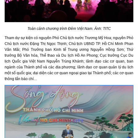
Toàn cảnh chương trình Đêm Việt Nam. Ảnh: TITC
Tham dự sự kiện có
nguyên Phó Chủ tịch nước Trương Mỹ Hoa; nguyên Phó
Chủ tịch nước
Đặng Thị Ngọc Thịnh
;
Chủ tịch UBND TP. Hồ Chí Minh
Phan
Văn Mãi
; Phó Trưởng ban Kinh tế Trung ương Nguyễn Hồng Sơn; Thứ
trưởng
Bộ Văn hóa, Thể thao và Du lịch
Hồ An Phong; Cục trưởng Cục Du
lịch Quốc gia Việt Nam Nguyễn Trùng Khánh
;
l
ãnh đạo
các cơ quan, ban
ngành của Thành phố và các địa phương;
lãnh đạo cơ quan quản lý du lịch
một số quốc gia
; đại diện các cơ quan ngoại giao tại Thành phố;
các cơ quan
thông tấn báo chí…