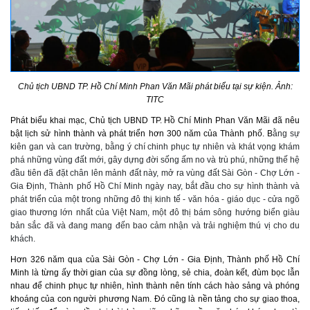
Chủ tịch UBND TP. Hồ Chí Minh Phan Văn Mãi phát biểu tại sự kiện. Ảnh:
TITC
Phát biểu
khai mạc
, Chủ tịch UBND TP. Hồ Chí Minh Phan Văn Mãi
đã nêu
bật lịch sử hình thành và phát triển hơn 300 năm của Thành phố. B
ằng sự
kiên gan và can trường, bằng ý chí chinh phục tự nhiên và khát vọng khám
phá những vùng đất mới, gây dựng đời sống ấm no và trù phú, những thế hệ
đầu tiên đã đặt chân lên mảnh đất này, mở ra vùng đất Sài Gòn - Chợ Lớn -
Gia Định, Thành phố Hồ Chí Minh ngày nay, bắt đầu cho sự hình thành và
phát triển của một trong những đô thị kinh tế - văn hóa - giáo dục - cửa ngõ
giao thương lớn nhất của Việt Nam, một đô thị bám sông hướng biển giàu
bản sắc đã và đang mang đến bao cảm nhận và trải nghiệm thú vị cho du
khách.
Hơn 326 năm qua của Sài Gòn - Chợ Lớn - Gia Định, Thành phố Hồ Chí
Minh là từng ấy thời gian của sự đồng lòng, sẻ chia, đoàn kết, đùm bọc lẫn
nhau để chinh phục tự nhiên, hình thành nên tính cách hào sảng và phóng
khoáng của con người phương Nam. Đó cũng là nền tảng cho sự giao thoa,