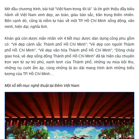
Mở đầu chương trình, bài hát “Việt Nam trong tôi là”
là lời giới thiệu đầy kiêu
hãnh về Việt Nam xinh đẹp, an toàn, giàu bản sắc, trân trọng thiên nhiên.
Bên cạnh đó, cũng là niềm tự hào về một TP.
Hồ Chí Minh
sống động, văn
minh, hiện đại, nghĩa tình.
Khán g
iả còn
được
mãn nhãn với 4 tiết mục được dàn dựng công phu
gồm
có:
“Vẻ đẹp cảnh sắc Thành phố Hồ Chí Minh”
;
“Vẻ đẹp con người Thành
phố Hồ Chí Minh”
;
“Vẻ đẹp văn hóa Thành phố Hồ Chí Minh”; “Dòng chảy
giao hoà, vẻ đẹp sống động Thành phố Hồ Chí Minh” đã tái hiện câu chuyện
trọn vẹn từ sự trù phú, xanh tươi của
T
hành phố, những vụ mùa bội thu,
những nụ cười
ấm áp
, cùng những tà áo dài mang hình ảnh những biểu
tượng của TP.
Hồ Chí Minh
…
Một số tiết mục nghệ thuật tại Đêm Việt Nam: