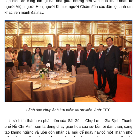
tiếp biến để cùng tồn tại hài hòa giữa những nền văn hóa khác nhau từ
người Việt, người Hoa, người Khmer, người Chăm đến các dân tộc anh em
khác trên mảnh đất này.
Lãnh đạo chụp ảnh lưu niệm tại sự kiện. Ảnh: TITC
Lịch sử hình thành và phát triển của Sài Gòn - Chợ Lớn - Gia Định, Thành
phố Hồ Chí Minh còn là dòng chảy giao hòa của sự bền bỉ dấn thân, sáng
tạo không ngừng và luôn đón nhận cái mới để ngày nay có một Thành phố