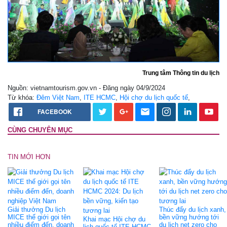
Trung tâm Thông tin du lịch
Nguồn: vietnamtourism.gov.vn - Đăng ngày 04/9/2024
Từ khóa:
Đêm Việt Nam
,
ITE HCMC
,
Hội chợ du lịch quốc tế
,
FACEBOOK
CÙNG CHUYÊN MỤC
TIN MỚI HƠN
Giải thưởng Du lịch
Thúc đẩy du lịch xanh,
MICE thế giới gọi tên
bền vững hướng tới
Khai mạc Hội chợ du
nhiều điểm đến, doanh
du lịch net zero cho
lịch quốc tế ITE HCMC