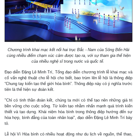
Chương trình khai mạc kết nối hai trục Bắc - Nam của Sông Bến Hải
cùng nhiều điểm chạm xúc cảm được tạo ra, với sự tham gia thể hiện
của nhiều nghệ sĩ trong nước và quốc tế.
Đạo diễn Đặng Lê Minh Trí, Tổng đạo diễn chương trình lễ khai mạc và
cố vấn nghệ thuật cho lễ hội cho biết, bao trùm lên lễ hội là thông điệp
“Chung tay kiến tạo thế giới hòa bình”. Thông điệp này có ý nghĩa trước
tiên là thể hiện sự đoàn kết.
"Chỉ có tinh thần đoàn kết, chúng ta mới có thể tạo nên những giá trị
bền vững cho cuộc sống. Từ kiến tạo nhằm nhấn mạnh quá trình kiến
thiết và tạo dựng. Khái niệm hòa bình trong thông điệp hướng đến sự
hòa hợp, bình đẳng của toàn nhân loại", đạo diễn Đặng Lê Minh Trí bày
tỏ.
Lễ hội Vì Hòa bình có nhiều hoạt động như du lịch về nguồn, thể thao,