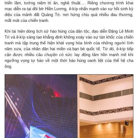
triển lãm, tưởng niệm tri ân, nghệ thuật…. Riêng chương trình khai
mạc diễn ra tại đôi bờ Hiền Lương, ê-kíp nhấn mạnh vào sự hồi sinh kỳ
diệu của mảnh đất Quảng Trị- nơi hứng chịu quá nhiều đau thương,
mất mát của chiến tranh.
Khi tái hiện dòng lịch sử hào hùng của dân tộc, đạo diễn Đặng Lê Minh
Trí và ê-kíp sáng tạo khẳng định không xoáy vào sự tàn khốc của chiến
tranh mà tập trung thể hiện khát vọng hòa bình của những người lính
năm xưa, của nhân dân hai miền và bạn bè quốc tế. Từ đó, ê-kíp tiếp
cận được nhiều câu chuyện có sức lay động tâm hồn mạnh mẽ khi
ngưỡng vọng tự hào về một thời hào hùng oanh liệt của thế hệ cha
ông.