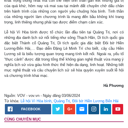
khát vọng thống nhất mà còn thể hiện tinh thần gắn kết những giá trị
của quá khứ, hôm nay và mai sau tại mảnh đất chuyên chở dấu chân
trên hành trình của những con người yêu chuộng hòa bình. Tinh thần
của những người làm chương trình là mang đến bầu không khí trang
trọng, linh thiêng nhưng phải tạo được điểm chạm cảm xúc.
Lễ hội Vì Hòa bình được tổ chức lần đầu tiên tại Quảng Trị, nơi có
những địa danh lịch sử nổi tiếng như sông Thạch Hãn, Di tích quốc gia
đặc biệt Thành cổ Quảng Trị, Di tích quốc gia đặc biệt Đôi bờ Hiền
Lương-Bến Hải,… Đạo diễn Đặng Lê Minh Trí cho biết, cây cầu Hiền
Lương sẽ là biểu tượng quan trọng mang tính kết nối. Ngoài ra, yếu tố
“thực cảnh” được đặt trong tổng thể không gian nghệ thuật vừa mang ý
nghĩa lịch sử vừa giàu hình thức thể hiện đa dạng, linh hoạt. Những tiết
mục nghệ thuật và câu chuyện lịch sử sẽ hòa quyện xuyên suốt lễ hội
và chương trình khai mạc.
Hà Phương
Nguồn: VOV - vov.vn - Ngày đăng 03/06/2024
Từ khóa:
Lễ hội Vì Hòa bình
,
Quảng Trị
,
Đôi bờ Hiền Lương Bến Hải
FACEBOOK
CÙNG CHUYÊN MỤC