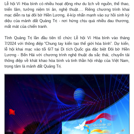
Lễ hội Vì Hòa bình có nhiều hoạt động như du lịch về nguồn, thể thao,
triển lãm, tưởng niệm tri ân, nghệ thuật…. Riêng chương trình khai
mạc diễn ra tại đôi bờ Hiền Lương, ê-kíp nhấn mạnh vào sự hồi sinh kỳ
diệu của mảnh đất Quảng Trị - nơi hứng chịu quá nhiều đau thương,
mất mát của chiến tranh.
Tỉnh Quảng Trị lần đầu tiên tổ chức Lễ hội Vì Hòa bình vào tháng
7/2024 với thông điệp “Chung tay kiến tạo thế giới hòa bình”. Dự kiến,
lễ hội khai mạc vào tối 6/7 tại Di tích Quốc gia đặc biệt Đôi bờ Hiền
Lương - Bến Hải với chương trình nghệ thuật đa sắc thái, chuyển tải
thông điệp về khát khao hòa bình và tinh thần hội nhập của Việt Nam,
trọng tâm là mảnh đất Quảng Trị.