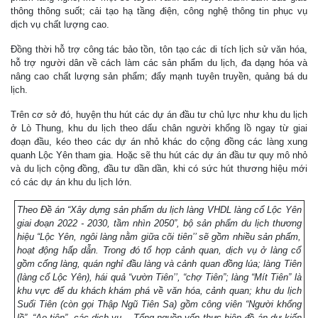
thông thông suốt; cải tạo hạ tầng điện, công nghệ thông tin phục vụ
dịch vụ chất lượng cao.
Đồng thời hỗ trợ công tác bảo tồn, tôn tạo các di tích lịch sử văn hóa,
hỗ trợ người dân về cách làm các sản phẩm du lịch, đa dạng hóa và
nâng cao chất lượng sản phẩm; đẩy mạnh tuyên truyền, quảng bá du
lịch.
Trên cơ sở đó, huyện thu hút các dự án đầu tư chủ lực như khu du lịch
ở Lò Thung, khu du lịch theo dấu chân người khổng lồ ngay từ giai
đoạn đầu, kéo theo các dự án nhỏ khác do cộng đồng các làng xung
quanh Lộc Yên tham gia. Hoặc sẽ thu hút các dự án đầu tư quy mô nhỏ
và du lịch cộng đồng, đầu tư dần dần, khi có sức hút thương hiệu mới
có các dự án khu du lịch lớn.
Theo Đề án “Xây dựng sản phẩm du lịch làng VHDL làng cổ Lộc Yên
giai đoạn 2022 - 2030, tầm nhìn 2050”, bộ sản phẩm du lịch thương
hiệu “Lộc Yên, ngôi làng nằm giữa cõi tiên’’ sẽ gồm nhiều sản phẩm,
hoạt động hấp dẫn. Trong đó tổ hợp cảnh quan, dịch vụ ở làng cổ
gồm cổng làng, quán nghỉ đầu làng và cảnh quan đồng lúa; làng Tiên
(làng cổ Lộc Yên), hái quả “vườn Tiên’’, “chợ Tiên”; làng “Mít Tiên” là
khu vực để du khách khám phá về văn hóa, cảnh quan; khu du lịch
Suối Tiên (còn gọi Thập Ngũ Tiên Sa) gồm công viên “Người khổng
lồ”, “Ao tiên”, các dịch vụ... Tổng nguồn vốn thực hiện đề án dự kiến