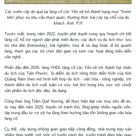
Các vườn cây ăn quả tại làng cổ Lộc Yên sẽ trở thành hạng mục “Vườn
tiên” phục vụ nhu cầu tham quan, thưởng thức trái cây tại chỗ của du
khách. Ảnh: P.H
Trước mắt, trong năm 2022, huyện phê duyệt xong quy hoạch chi tiết
làng cổ; hỗ trợ người dân phát triển được các dịch vụ du lịch như: lưu
trú nhà dân (homestay), trải nghiệm, tour đi xe đạp hoặc đi bộ quanh
làng, tham gia các trò chơi dân gian và xem các hoạt động biểu diễn
văn nghệ...
Phấn đấu đến 2030, làng VHDL làng cổ Lộc Yên sẽ trở thành hạt nhân
du lịch của Tiên Phước, là điểm du lịch nông thôn điển hình của tỉnh
Quảng Nam theo mô hình kết hợp du lịch - văn hóa - nông nghiệp, trở
thành điểm du lịch cuối tuần có sức hút lớn trong khu vực với chuỗi
sản phẩm du lịch độc đáo, đa dạng.
Cũng theo ông Trầm Quế Hương, để thực hiện đạt các mục tiêu đề án,
từ nay đến năm 2025, huyện sẽ tranh thủ, lồng ghép nhiều nguồn vốn,
tập trung đầu tư cơ sở hạ tầng theo hướng bảo tồn không gian văn hóa
làng cổ.
Cụ thể, xây dựng không gian giao tiếp cộng đồng, nhà trưng bày sản
phẩm làng nghề; mở một số tuyến vành đai, tuyến tránh đảm bảo giao