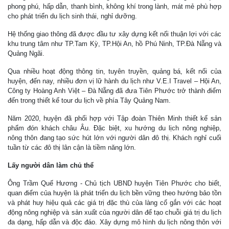
phong phú, hấp dẫn, thanh bình, không khí trong lành, mát mẻ phù hợp
cho phát triển du lịch sinh thái, nghỉ dưỡng.
Hệ thống giao thông đã được đầu tư xây dựng kết nối thuận lợi với các
khu trung tâm như TP.Tam Kỳ, TP.Hội An, hồ Phú Ninh, TP.Đà Nẵng và
Quảng Ngãi.
Qua nhiều hoạt động thông tin, tuyên truyền, quảng bá, kết nối của
huyện, đến nay, nhiều đơn vị lữ hành du lịch như V.E.I Travel – Hội An,
Công ty Hoàng Anh Việt – Đà Nẵng đã đưa Tiên Phước trở thành điểm
đến trong thiết kế tour du lịch về phía Tây Quảng Nam.
Năm 2020, huyện đã phối hợp với Tập đoàn Thiên Minh thiết kế sản
phẩm đón khách châu Âu. Đặc biệt, xu hướng du lịch nông nghiệp,
nông thôn đang tạo sức hút lớn với người dân đô thị. Khách nghỉ cuối
tuần từ các đô thị lân cận là tiềm năng lớn.
Lấy người dân làm chủ thể
Ông Trầm Quế Hương - Chủ tịch UBND huyện Tiên Phước cho biết,
quan điểm của huyện là phát triển du lịch bền vững theo hướng bảo tồn
và phát huy hiệu quả các giá trị đặc thù của làng cổ gắn với các hoạt
động nông nghiệp và sản xuất của người dân để tạo chuỗi giá trị du lịch
đa dạng, hấp dẫn và độc đáo. Xây dựng mô hình du lịch nông thôn với