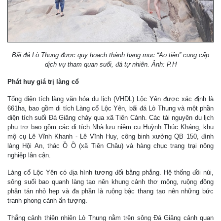
Bãi đá Lò Thung được quy hoạch thành hạng mục “Ao tiên” cung cấp
dịch vụ tham quan suối, đá tự nhiên. Ảnh: P.H
Phát huy giá trị làng cổ
Tổng diện tích làng văn hóa du lịch (VHDL) Lộc Yên được xác định là
661ha, bao gồm di tích Làng cổ Lộc Yên, bãi đá Lò Thung và một phần
diện tích suối Đá Giăng chảy qua xã Tiên Cảnh. Các tài nguyên du lịch
phụ trợ bao gồm các di tích Nhà lưu niệm cụ Huỳnh Thúc Kháng, khu
mộ cụ Lê Vĩnh Khanh - Lê Vĩnh Huy, công binh xưởng QB 150, đình
làng Hội An, thác Ồ Ồ (xã Tiên Châu) và hàng chục trang trại nông
nghiệp lân cận.
Làng cổ Lộc Yên có địa hình tương đối bằng phẳng. Hệ thống đồi núi,
sông suối bao quanh làng tạo nên khung cảnh thơ mộng, ruộng đồng
phân tán nhỏ hẹp và đa phần là ruộng bậc thang tạo nên những bức
tranh phong cảnh ấn tượng.
Thắng cảnh thiên nhiên Lò Thung nằm trên sông Đá Giăng cảnh quan