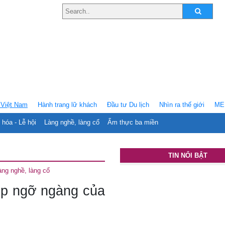
Việt Nam
Hành trang lữ khách
Ðầu tư Du lịch
Nhìn ra thế giới
ME
 hóa - Lễ hội
Làng nghề, làng cổ
Ẩm thực ba miền
TIN NỔI BẬT
àng nghề, làng cổ
ẹp ngỡ ngàng của