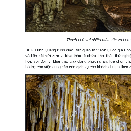
Thạch nhũ với nhiều màu sắc và hoa 
UBND tỉnh Quảng Bình giao Ban quản lý Vườn Quốc gia Phon
và liên kết với đơn vị khai thác tổ chức khai thác thử ngh
hợp với đơn vị khai thác xây dựng phương án, lựa chọn chủng
hỗ trợ cho việc cung cấp các dịch vụ cho khách du lịch theo 