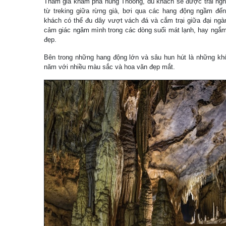
Tham gia khám phá hung Thoòng, du khách sẽ được trải nghi
từ treking giữa rừng già, bơi qua các hang động ngầm đến
khách có thể đu dây vượt vách đá và cắm trại giữa đại ng
cảm giác ngâm mình trong các dòng suối mát lạnh, hay ngắm
đẹp.
Bên trong những hang động lớn và sâu hun hút là những khố
năm với nhiều màu sắc và hoa văn đẹp mắt.