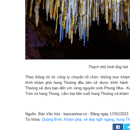
Thạch nhũ hình ống hút
Theo thông tin từ công ty chuyên tổ chức những tour khá
trình khám phá hung Thoòng đầu tiên sẽ được khởi hành
Thoòng sẽ đưa bạn đến với rừng nguyên sinh Phong Nha - K
Tròn và hang Thung, cắm trại bên suối hung Thoòng và khám
Nguồn: Báo Văn hóa - baovanhoa.vn - Đăng ngày 17/01/2023
Từ khóa:
Quảng Bình
,
Khám phá
,
vẻ đẹp ngỡ ngàng
,
hung T