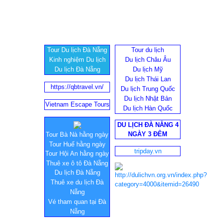
Tour Du lịch Đà Nẵng
Tour du lịch
Kinh nghiệm Du lịch
Du lịch Châu Âu
Du lịch Đà Nẵng
Du lịch Mỹ
Du lịch Thái Lan
https://qbtravel.vn/
Du lịch Trung Quốc
Du lịch Nhật Bản
Vietnam Escape Tours
Du lịch Hàn Quốc
DU LỊCH ĐÀ NẴNG 4
NGÀY 3 ĐÊM
Tour Bà Nà hằng ngày
Tour Huế hằng ngày
tripday.vn
Tour Hội An hằng ngày
Thuê xe ô tô Đà Nẵng
Du lịch Đà Nẵng
Thuê xe du lịch Đà
Nẵng
Vé tham quan tại Đà
Nẵng