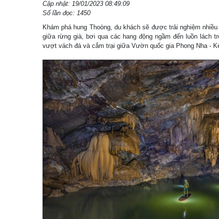
Cập nhật: 19/01/2023 08:49:09
Số lần đọc: 1450
Khám phá hung Thoòng, du khách sẽ được trải nghiệm nhiều d
giữa rừng già, bơi qua các hang động ngầm đến luồn lách t
vượt vách đá và cắm trại giữa Vườn quốc gia Phong Nha - 