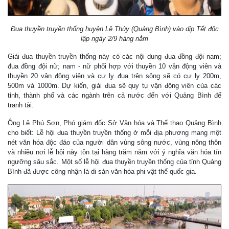
Đua thuyền truyền thống huyện Lệ Thủy (Quảng Bình) vào dịp Tết độc
lập ngày 2/9 hàng nằm
Giải đua thuyền truyền thống này có các nội dung đua đồng đội nam;
đua đồng đội nữ; nam - nữ phối hợp với thuyền 10 vận động viên và
thuyền 20 vận động viên và cự ly đua trên sông sẽ có cự ly 200m,
500m và 1000m. Dự kiến, giải đua sẽ quy tụ vận động viên của các
tỉnh, thành phố và các ngành trên cả nước đến với Quảng Bình để
tranh tài.
Ông Lê Phú Sơn, Phó giám đốc Sở Văn hóa và Thể thao Quảng Bình
cho biết: Lễ hội đua thuyền truyền thống ở mỗi địa phương mang một
nét văn hóa độc đáo của người dân vùng sông nước, vùng nông thôn
và nhiều nơi lễ hội này tồn tại hàng trăm năm với ý nghĩa văn hóa tín
ngưỡng sâu sắc. Một số lễ hội đua thuyền truyền thống của tỉnh Quảng
Bình đã được công nhận là di sản văn hóa phi vật thể quốc gia.