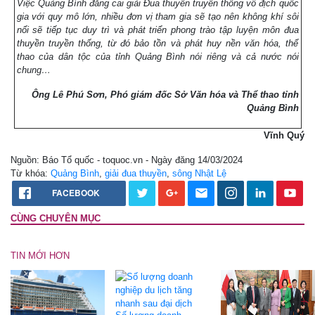
Việc Quảng Bình đăng cai giải Đua thuyền truyền thống vô địch quốc
gia với quy mô lớn, nhiều đơn vị tham gia sẽ tạo nên không khí sôi
nổi sẽ tiếp tục duy trì và phát triển phong trào tập luyện môn đua
thuyền truyền thống, từ đó bảo tồn và phát huy nền văn hóa, thể
thao của dân tộc của tỉnh Quảng Bình nói riêng và cả nước nói
chung…
Ông Lê Phú Sơn, Phó giám đốc Sở Văn hóa và Thể thao tỉnh
Quảng Bình
Vĩnh Quý
Nguồn: Báo Tổ quốc - toquoc.vn - Ngày đăng 14/03/2024
Từ khóa:
Quảng Bình
,
giải đua thuyền
,
sông Nhật Lệ
FACEBOOK
CÙNG CHUYÊN MỤC
TIN MỚI HƠN