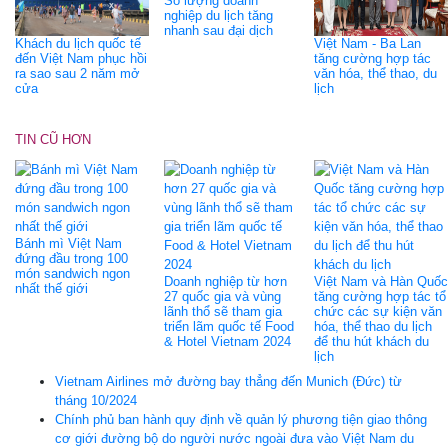
Số lượng doanh
nghiệp du lịch tăng
nhanh sau đại dịch
Khách du lịch quốc tế
Việt Nam - Ba Lan
đến Việt Nam phục hồi
tăng cường hợp tác
ra sao sau 2 năm mở
văn hóa, thể thao, du
cửa
lịch
TIN CŨ HƠN
Bánh mì Việt Nam
đứng đầu trong 100
món sandwich ngon
Doanh nghiệp từ hơn
Việt Nam và Hàn Quốc
nhất thế giới
27 quốc gia và vùng
tăng cường hợp tác tổ
lãnh thổ sẽ tham gia
chức các sự kiện văn
triển lãm quốc tế Food
hóa, thể thao du lịch
& Hotel Vietnam 2024
để thu hút khách du
lịch
Vietnam Airlines mở đường bay thẳng đến Munich (Đức) từ
tháng 10/2024
Chính phủ ban hành quy định về quản lý phương tiện giao thông
cơ giới đường bộ do người nước ngoài đưa vào Việt Nam du