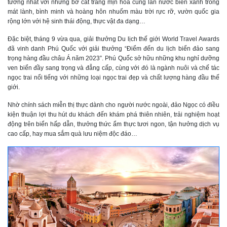
tưởng nhất với những bờ cát trắng mịn hòa cùng làn nước biển xanh trong
mát lành, bình minh và hoàng hôn nhuốm màu trời rực rỡ, vườn quốc gia
rộng lớn với hệ sinh thái động, thực vật đa dạng…
Đặc biệt, tháng 9 vừa qua, giải thưởng Du lịch thế giới World Travel Awards
đã vinh danh Phú Quốc với giải thưởng “Điểm đến du lịch biển đảo sang
trọng hàng đầu châu Á năm 2023”. Phú Quốc sở hữu những khu nghỉ dưỡng
ven biển đầy sang trọng và đẳng cấp, cùng với đó là ngành nuôi và chế tác
ngọc trai nổi tiếng với những loại ngọc trai đẹp và chất lượng hàng đầu thế
giới.
Nhờ chính sách miễn thị thực dành cho người nước ngoài, đảo Ngọc có điều
kiện thuận lợi thu hút du khách đến khám phá thiên nhiên, trải nghiệm hoạt
động trên biển hấp dẫn, thưởng thức ẩm thực tươi ngon, tận hưởng dịch vụ
cao cấp, hay mua sắm quà lưu niệm độc đáo…