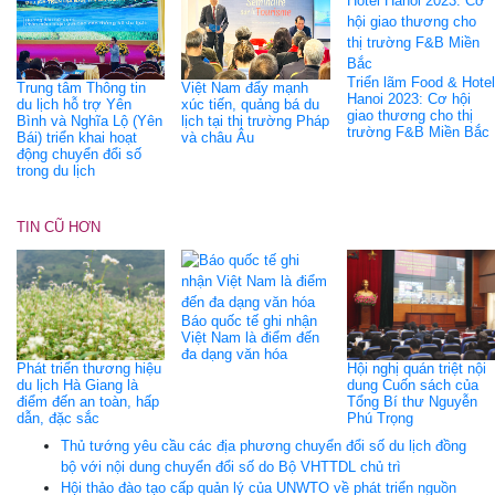
Triển lãm Food & Hotel
Trung tâm Thông tin
Việt Nam đẩy mạnh
Hanoi 2023: Cơ hội
du lịch hỗ trợ Yên
xúc tiến, quảng bá du
giao thương cho thị
Bình và Nghĩa Lộ (Yên
lịch tại thị trường Pháp
trường F&B Miền Bắc
Bái) triển khai hoạt
và châu Âu
động chuyển đổi số
trong du lịch
TIN CŨ HƠN
Báo quốc tế ghi nhận
Việt Nam là điểm đến
đa dạng văn hóa
Phát triển thương hiệu
Hội nghị quán triệt nội
du lịch Hà Giang là
dung Cuốn sách của
điểm đến an toàn, hấp
Tổng Bí thư Nguyễn
dẫn, đặc sắc
Phú Trọng
Thủ tướng yêu cầu các địa phương chuyển đổi số du lịch đồng
bộ với nội dung chuyển đổi số do Bộ VHTTDL chủ trì
Hội thảo đào tạo cấp quản lý của UNWTO về phát triển nguồn