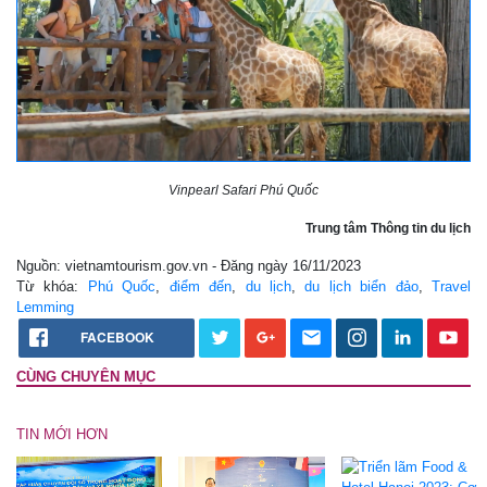
Vinpearl Safari Phú Quốc
Trung tâm Thông tin du lịch
Nguồn: vietnamtourism.gov.vn - Đăng ngày 16/11/2023
Từ khóa:
Phú Quốc
,
điểm đến
,
du lịch
,
du lịch biển đảo
,
Travel
Lemming
FACEBOOK
CÙNG CHUYÊN MỤC
TIN MỚI HƠN