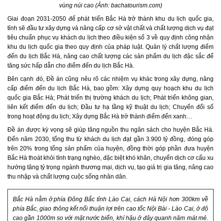
vùng núi cao (Ảnh: bachatourism.com)
Giai đoạn 2031-2050 để phát triển Bắc Hà trở thành khu du lịch quốc gia,
tỉnh sẽ đầu tư xây dựng và nâng cấp cơ sở vật chất và chất lượng dịch vụ đạt
tiêu chuẩn phục vụ khách du lịch theo điều kiện số 3 về quy định công nhận
khu du lịch quốc gia theo quy định của pháp luật. Quản lý chất lượng điểm
đến du lịch Bắc Hà, nâng cao chất lượng các sản phẩm du lịch đặc sắc để
tăng sức hấp dẫn cho điểm đến du lịch Bắc Hà.
Bên cạnh đó, Đề án cũng nêu rõ các nhiệm vụ khác trong xây dựng, nâng
cấp điểm đến du lịch Bắc Hà, bao gồm: Xây dựng quy hoạch khu du lịch
quốc gia Bắc Hà; Phát triển thị trường khách du lịch; Phát triển không gian,
liên kết điểm đến du lịch; Đầu tư hạ tầng kỹ thuật du lịch; Chuyển đổi số
trong hoạt động du lịch; Xây dựng Bắc Hà trở thành điểm đến xanh…
Đề án được kỳ vọng sẽ giúp tăng nguồn thu ngân sách cho huyện Bắc Hà.
Đến năm 2030, tổng thu từ khách du lịch đạt gần 3.900 tỷ đồng, đóng góp
trên 20% trong tổng sản phẩm của huyện, đồng thời góp phần đưa huyện
Bắc Hà thoát khỏi tình trạng nghèo, đặc biệt khó khăn, chuyển dịch cơ cấu xu
hướng tăng tỷ trọng ngành thương mại, dịch vụ, tạo giá trị gia tăng, nâng cao
thu nhập và chất lượng cuộc sống nhân dân.
Bắc Hà nằm ở phía Đông Bắc tỉnh Lào Cai, cách Hà Nội hơn 300km về
phía Bắc, giao thông kết nối thuận lợi trên cao tốc Nội Bài - Lào Cai, ở độ
cao gần 1000m so với mặt nước biển, khí hậu ở đây quanh năm mát mẻ.