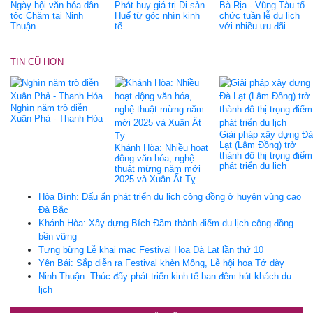
Ngày hội văn hóa dân
Phát huy giá trị Di sản
Bà Rịa - Vũng Tàu tổ
tộc Chăm tại Ninh
Huế từ góc nhìn kinh
chức tuần lễ du lịch
Thuận
tế
với nhiều ưu đãi
TIN CŨ HƠN
Nghìn năm trò diễn
Xuân Phả - Thanh Hóa
Giải pháp xây dựng Đà
Lạt (Lâm Đồng) trở
Khánh Hòa: Nhiều hoạt
thành đô thị trọng điểm
động văn hóa, nghệ
phát triển du lịch
thuật mừng năm mới
2025 và Xuân Ất Tỵ
Hòa Bình: Dấu ấn phát triển du lịch cộng đồng ở huyện vùng cao
Đà Bắc
Khánh Hòa: Xây dựng Bích Đầm thành điểm du lịch cộng đồng
bền vững
Tưng bừng Lễ khai mạc Festival Hoa Đà Lạt lần thứ 10
Yên Bái: Sắp diễn ra Festival khèn Mông, Lễ hội hoa Tớ dày
Ninh Thuận: Thúc đẩy phát triển kinh tế ban đêm hút khách du
lịch