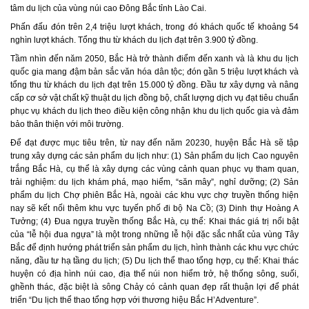
tâm du lịch của vùng núi cao Đông Bắc tỉnh Lào Cai.
Phấn đấu đón trên 2,4 triệu lượt khách, trong đó khách quốc tế khoảng 54
nghìn lượt khách. Tổng thu từ khách du lịch đạt trên 3.900 tỷ đồng.
Tầm nhìn đến năm 2050, Bắc Hà trở thành điểm đến xanh và là khu du lịch
quốc gia mang đậm bản sắc văn hóa dân tộc; đón gần 5 triệu lượt khách và
tổng thu từ khách du lịch đạt trên 15.000 tỷ đồng. Đầu tư xây dựng và nâng
cấp cơ sở vật chất kỹ thuật du lịch đồng bộ, chất lượng dịch vụ đạt tiêu chuẩn
phục vụ khách du lịch theo điều kiện công nhận khu du lịch quốc gia và đảm
bảo thân thiện với môi trường.
Để đạt được mục tiêu trên, từ nay đến năm 20230, huyện Bắc Hà sẽ tập
trung xây dựng các sản phẩm du lịch như: (1) Sản phẩm du lịch Cao nguyên
trắng Bắc Hà, cụ thể là xây dựng các vùng cảnh quan phục vụ tham quan,
trải nghiệm: du lịch khám phá, mạo hiểm, “săn mây”, nghỉ dưỡng; (2) Sản
phẩm du lịch Chợ phiên Bắc Hà, ngoài các khu vực chợ truyền thống hiện
nay sẽ kết nối thêm khu vực tuyến phố đi bộ Na Cồ; (3) Dinh thự Hoàng A
Tưởng; (4) Đua ngựa truyền thống Bắc Hà, cụ thể: Khai thác giá trị nổi bật
của “lễ hội đua ngựa” là một trong những lễ hội đặc sắc nhất của vùng Tây
Bắc để định hướng phát triển sản phẩm du lịch, hình thành các khu vực chức
năng, đầu tư hạ tầng du lịch; (5) Du lịch thể thao tổng hợp, cụ thể: Khai thác
huyện có địa hình núi cao, địa thế núi non hiểm trở, hệ thống sông, suối,
ghềnh thác, đặc biệt là sông Chảy có cảnh quan đẹp rất thuận lợi để phát
triển “Du lịch thể thao tổng hợp với thương hiệu Bắc H’Adventure”.