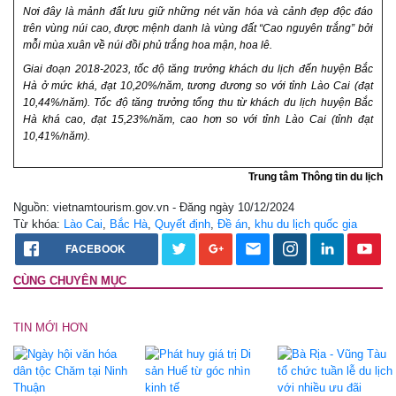
Nơi đây là mảnh đất lưu giữ những nét văn hóa và cảnh đẹp độc đáo
trên vùng núi cao, được mệnh danh là vùng đất “Cao nguyên trắng” bởi
mỗi mùa xuân về núi đồi phủ trắng hoa mận, hoa lê.
Giai đoạn 2018-2023, tốc độ tăng trưởng khách du lịch đến huyện Bắc
Hà ở mức khá, đạt 10,20%/năm, tương đương so với tỉnh Lào Cai (đạt
10,44%/năm). Tốc độ tăng trưởng tổng thu từ khách du lịch huyện Bắc
Hà khá cao, đạt 15,23%/năm, cao hơn so với tỉnh Lào Cai (tỉnh đạt
10,41%/năm).
Trung tâm Thông tin du lịch
Nguồn: vietnamtourism.gov.vn - Đăng ngày 10/12/2024
Từ khóa:
Lào Cai
,
Bắc Hà
,
Quyết định
,
Đề án
,
khu du lịch quốc gia
FACEBOOK
CÙNG CHUYÊN MỤC
TIN MỚI HƠN