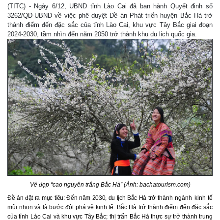
(TITC) - Ngày 6/12, UBND tỉnh Lào Cai đã ban hành Quyết định số
3262/QĐ-UBND về việc phê duyệt Đề án Phát triển huyện Bắc Hà trở
thành điểm đến đặc sắc của tỉnh Lào Cai, khu vực Tây Bắc giai đoạn
2024-2030, tầm nhìn đến năm 2050 trở thành khu du lịch quốc gia.
Vẻ đẹp “cao nguyên trắng Bắc Hà” (Ảnh: bachatourism.com)
Đề án đặt ra mục tiêu: Đến năm 2030, du lịch Bắc Hà
trở thành ngành kinh tế
mũi nhọn và là bước đột phá về kinh tế. Bắc Hà trở thành điểm đến đặc sắc
của tỉnh Lào Cai và khu vực Tây Bắc; thị trấn Bắc Hà thực sự trở thành trung