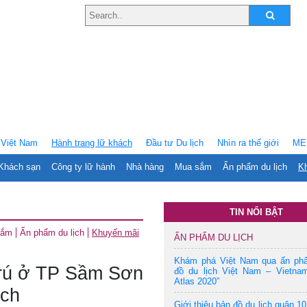
Việt Nam
Hành trang lữ khách
Ðầu tư Du lịch
Nhìn ra thế giới
ME
Khách sạn
Công ty lữ hành
Nhà hàng
Mua sắm
Ấn phẩm du lịch
Kh
TIN NỔI BẬT
sắm
Ấn phẩm du lịch
Khuyến mãi
ẤN PHẨM DU LỊCH
Khám phá Việt Nam qua ấn ph
trú ở TP Sầm Sơn
đồ du lịch Việt Nam – Vietnam
Atlas 2020”
ịch
Giới thiệu bản đồ du lịch quận 10