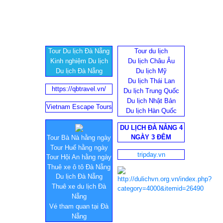
Tour Du lịch Đà Nẵng
Tour du lịch
Kinh nghiệm Du lịch
Du lịch Châu Âu
Du lịch Đà Nẵng
Du lịch Mỹ
Du lịch Thái Lan
https://qbtravel.vn/
Du lịch Trung Quốc
Du lịch Nhật Bản
Vietnam Escape Tours
Du lịch Hàn Quốc
DU LỊCH ĐÀ NẴNG 4
NGÀY 3 ĐÊM
Tour Bà Nà hằng ngày
Tour Huế hằng ngày
tripday.vn
Tour Hội An hằng ngày
Thuê xe ô tô Đà Nẵng
Du lịch Đà Nẵng
Thuê xe du lịch Đà
Nẵng
Vé tham quan tại Đà
Nẵng