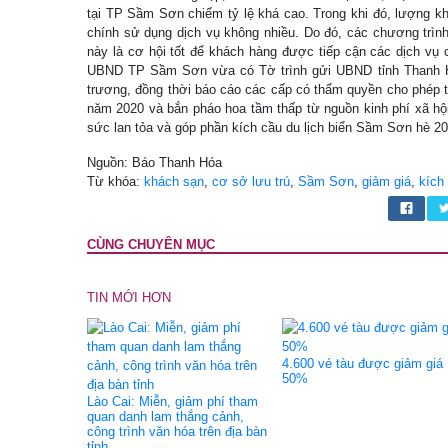
tại TP Sầm Sơn chiếm tỷ lệ khá cao. Trong khi đó, lượng kh
chính sử dụng dịch vụ không nhiều. Do đó, các chương trình
này là cơ hội tốt để khách hàng được tiếp cận các dịch vụ 
UBND TP Sầm Sơn vừa có Tờ trình gửi UBND tỉnh Thanh Hó
trương, đồng thời báo cáo các cấp có thẩm quyền cho phép t
năm 2020 và bắn pháo hoa tầm thấp từ nguồn kinh phí xã hội
sức lan tỏa và góp phần kích cầu du lịch biển Sầm Sơn hè 20
Nguồn: Báo Thanh Hóa
Từ khóa:
khách sạn
,
cơ sở lưu trú
,
Sầm Sơn
,
giảm giá
,
kích
CÙNG CHUYÊN MỤC
TIN MỚI HƠN
4.600 vé tàu được giảm giá
50%
Lào Cai: Miễn, giảm phí tham
quan danh lam thắng cảnh,
công trình văn hóa trên địa bàn
tỉnh