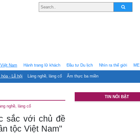
Việt Nam
Hành trang lữ khách
Ðầu tư Du lịch
Nhìn ra thế giới
ME
 hóa - Lễ hội
Làng nghề, làng cổ
Ẩm thực ba miền
TIN NỔI BẬT
àng nghề, làng cổ
c sắc với chủ đề
n tộc Việt Nam''