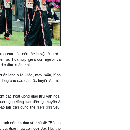
rừng của các dân tộc huyện A Lưới.
hiện sự hòa hợp giữa con người và
 dịp đầu xuân mới.
 buôn làng sức khỏe, may mắn, bình
a đồng bào các dân tộc huyện A Lưới
ồm các hoạt động giao lưu văn hóa,
 của cộng đồng các dân tộc huyện A
o lân cận cùng thể hiện tình yêu,
 trình dân ca dân vũ chủ đề "Bài ca
ạc cụ, điệu múa ca ngợi Bác Hồ, thể