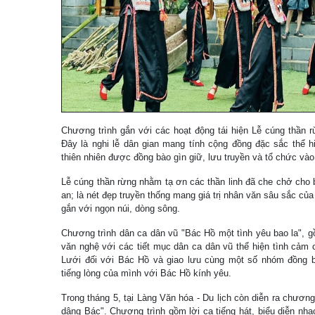
Chương trình gắn với các hoạt động tái hiện Lễ cúng thần 
Đây là nghi lễ dân gian mang tính cộng đồng đặc sắc thể 
thiên nhiên được đồng bào gìn giữ, lưu truyền và tổ chức vào
Lễ cúng thần rừng nhằm tạ ơn các thần linh đã che chở cho
an; là nét đẹp truyền thống mang giá trị nhân văn sâu sắc củ
gắn với ngọn núi, dòng sông.
Chương trình dân ca dân vũ "Bác Hồ một tình yêu bao la", g
văn nghệ với các tiết mục dân ca dân vũ thể hiện tình cảm
Lưới đối với Bác Hồ và giao lưu cùng một số nhóm đồng bà
tiếng lòng của mình với Bác Hồ kính yêu.
Trong tháng 5, tại Làng Văn hóa - Du lịch còn diễn ra chương
dâng Bác". Chương trình gồm lời ca tiếng hát, biểu diễn nh