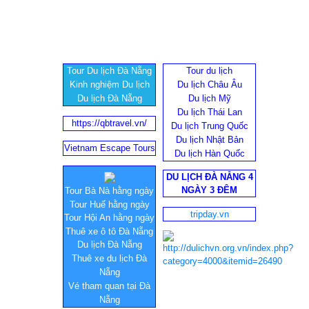
Tour Du lịch Đà Nẵng
Tour du lịch
Kinh nghiệm Du lịch
Du lịch Châu Âu
Du lịch Đà Nẵng
Du lịch Mỹ
Du lịch Thái Lan
https://qbtravel.vn/
Du lịch Trung Quốc
Du lịch Nhật Bản
Vietnam Escape Tours
Du lịch Hàn Quốc
DU LỊCH ĐÀ NẴNG 4
NGÀY 3 ĐÊM
Tour Bà Nà hằng ngày
Tour Huế hằng ngày
tripday.vn
Tour Hội An hằng ngày
Thuê xe ô tô Đà Nẵng
Du lịch Đà Nẵng
Thuê xe du lịch Đà
Nẵng
Vé tham quan tại Đà
Nẵng