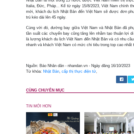
Nhật Bản là một trong 13 nước được Việt Nam miễn thị thự
Italia, Đức, Pháp... Kể từ ngày 15/8/2023, Việt Nam chính t
mới, khách du lịch Nhật Bản đến Việt Nam sẽ được đơn phư
trú kéo dài lên 45 ngày.
Cùng với đó, đường bay giữa Việt Nam và Nhật Bản đã phục
tần suất các chuyến bay cũng tăng lên nhằm tạo thuận lợi d
là lượng khách du lịch Việt Nam đến Nhật Bản và có nhu cầu
nhanh và khách Việt Nam có mức chi tiêu trong top cao nhất t
Nguồn: Báo Nhân dân - nhandan.vn - Ngày đăng 16/10/2023
Từ khóa:
Nhật Bản
,
cấp thị thực điện tử
,
CÙNG CHUYÊN MỤC
TIN MỚI HƠN