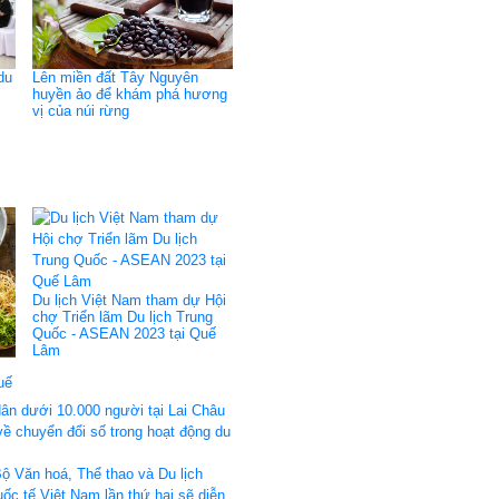
du
Lên miền đất Tây Nguyên
huyền ảo để khám phá hương
vị của núi rừng
Du lịch Việt Nam tham dự Hội
chợ Triển lãm Du lịch Trung
Quốc - ASEAN 2023 tại Quế
Lâm
uế
dân dưới 10.000 người tại Lai Châu
về chuyển đổi số trong hoạt động du
ộ Văn hoá, Thể thao và Du lịch
ốc tế Việt Nam lần thứ hai sẽ diễn