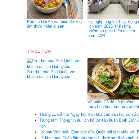
Phố cổ Hội An và thiên đường
Hội nghị tổng kết hoạt động 
ẩm thực miền di sản
lịch năm 2023, triển khai
nhiệm vụ phát triển du lịch
năm 2024
TIN CŨ HƠN
Sức hút của Phú Quốc với
khách du lịch Hàn Quốc
Về miền Cố đô và thưởng
thức tinh hoa ẩm thực xứ H
Tháng 11 diễn ra Ngày hội Văn hóa các dân tộc có số 
Trung tâm Thông tin du lịch hỗ trợ tập huấn Bình Định 
lịch
Uỷ ban Văn hoá, Giáo dục của Quốc hội làm việc với B
Lễ khai mạc Triển lãm và trao giải thưởng Nhiếp ảnh qu