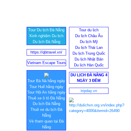
Tour Du lịch Đà Nẵng
Tour du lịch
Kinh nghiệm Du lịch
Du lịch Châu Âu
Du lịch Đà Nẵng
Du lịch Mỹ
Du lịch Thái Lan
https://qbtravel.vn/
Du lịch Trung Quốc
Du lịch Nhật Bản
Vietnam Escape Tours
Du lịch Hàn Quốc
DU LỊCH ĐÀ NẴNG 4
NGÀY 3 ĐÊM
Tour Bà Nà hằng ngày
Tour Huế hằng ngày
tripday.vn
Tour Hội An hằng ngày
Thuê xe ô tô Đà Nẵng
Du lịch Đà Nẵng
Thuê xe du lịch Đà
Nẵng
Vé tham quan tại Đà
Nẵng