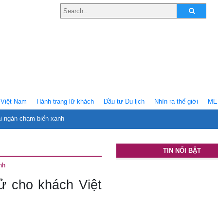
Việt Nam
Hành trang lữ khách
Ðầu tư Du lịch
Nhìn ra thế giới
ME
ại ngàn chạm biển xanh
TIN NỔI BẬT
nh
tử cho khách Việt