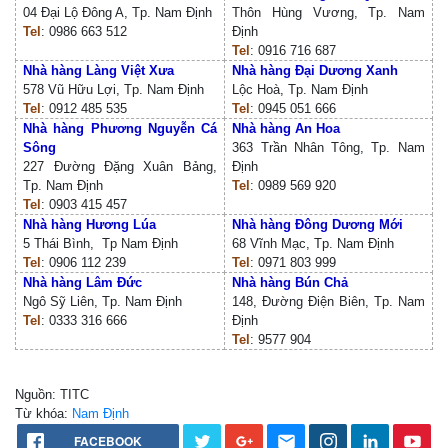
04 Đại Lộ Đông A, Tp. Nam Định
Thôn Hùng Vương, Tp. Nam
Tel
: 0986 663 512
Định
Tel
: 0916 716 687
Nhà hàng Làng Việt Xưa
Nhà hàng Đại Dương Xanh
578 Vũ Hữu Lợi, Tp. Nam Định
Lộc Hoà, Tp. Nam Định
Tel
: 0912 485 535
Tel
: 0945 051 666
Nhà hàng Phương Nguyễn Cá
Nhà hàng An Hoa
Sông
363 Trần Nhân Tông, Tp. Nam
227 Đường Đặng Xuân Bảng,
Định
Tp. Nam Định
Tel
: 0989 569 920
Tel
: 0903 415 457
Nhà hàng Hương Lúa
Nhà hàng Đông Dương Mới
5 Thái Bình, Tp Nam Định
68 Vĩnh Mạc, Tp. Nam Định
Tel
: 0906 112 239
Tel
: 0971 803 999
Nhà hàng Lâm Đức
Nhà hàng Bún Chả
Ngô Sỹ Liên, Tp. Nam Định
148, Đường Điện Biên, Tp. Nam
Tel
: 0333 316 666
Định
Tel
: 9577 904
Nguồn: TITC
Từ khóa:
Nam Định
FACEBOOK