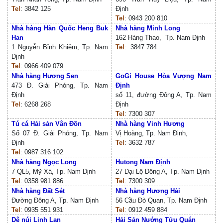
Tel
: 3842 125
Định
Tel
: 0943 200 810
Nhà hàng Hàn Quốc Heng Buk
Nhà hàng Minh Long
Han
162 Hàng Thao, Tp. Nam Định
1 Nguyễn Bỉnh Khiêm, Tp. Nam
Tel
: 3847 784
Định
Tel
: 0966 409 079
Nhà hàng Hương Sen
GoGi House Hòa Vượng Nam
473 Đ. Giải Phóng, Tp. Nam
Định
Định
số 11, đường Đông A, Tp. Nam
Tel
: 6268 268
Định
Tel
: 7300 307
Tú cá Hải sản Vân Đồn
Nhà hàng Vinh Hương
Số 07 Đ. Giải Phóng, Tp. Nam
Vị Hoàng, Tp. Nam Định,
Định
Tel
: 3632 787
Tel
: 0987 316 102
Nhà hàng Ngọc Long
Hutong Nam Định
7 QL5, Mỹ Xá, Tp. Nam Định
27 Đại Lộ Đông A, Tp. Nam Định
Tel
: 0358 981 886
Tel
: 7300 309
Nhà hàng Đất Sét
Nhà hàng Hương Hải
Đường Đông A, Tp. Nam Định
56 Cầu Đò Quan, Tp. Nam Định
Tel
: 0935 551 931
Tel
: 0912 459 884
Dê núi Linh Lan
Hải Sản Nướng Tửu Quán