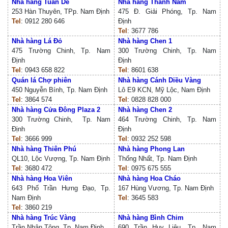
Nhà hàng Tuấn Dê
Nhà hàng Thành Nam
253 Hàn Thuyên, TPp. Nam Định
475 Đ. Giải Phóng, Tp. Nam
Tel
: 0912 280 646
Định
Tel
: 3677 786
Nhà hàng Lá Đỏ
Nhà hàng Chen 1
475 Trường Chinh, Tp. Nam
300 Trường Chinh, Tp. Nam
Định
Định
Tel
: 0943 658 822
Tel
: 8601 638
Quán lá Chợ phiên
Nhà hàng Cánh Diều Vàng
450 Nguyễn Bính, Tp. Nam Định
Lô E9 KCN, Mỹ Lộc, Nam Định
Tel
: 3864 574
Tel
: 0828 828 000
Nhà hàng Cửa Đông Plaza 2
Nhà hàng Chen 2
300 Trường Chinh, Tp. Nam
464 Trường Chinh, Tp. Nam
Định
Định
Tel
: 3666 999
Tel
: 0932 252 598
Nhà hàng Thiên Phú
Nhà hàng Phong Lan
QL10, Lộc Vượng, Tp. Nam Định
Thống Nhất, Tp. Nam Định
Tel
: 3680 472
Tel
: 0975 675 555
Nhà hàng Hoa Viên
Nhà hàng Hoa Cháo
643 Phố Trần Hưng Đạo, Tp.
167 Hùng Vương, Tp. Nam Định
Nam Định
Tel
: 3645 583
Tel
: 3860 219
Nhà hàng Trúc Vàng
Nhà hàng Bình Chim
Trần Nhân Tông, Tp. Nam Định
690 Trần Huy Liệu, Tp. Nam