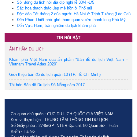
Sôi động du lịch nội địa dịp nghỉ lễ 30/4 -1/5
Sắc hoa thạch thảo đẹp mê hồn ở Phố núi
Độc đáo Tết tháng 2 của người Hà Nhì ở Trịnh Tường (Lào Cai)
Đến Phan Thiết nhớ ghé tham quan vườn thanh long Phú Mỹ
Đến Vực Hòm, trải nghiệm du lịch khám phá
TIN NỔI BẬT
ẤN PHẨM DU LỊCH
Khám phá Việt Nam qua ấn phẩm “Bản đồ du lịch Việt Nam –
Vietnam Travel Atlas 2020”
Giới thiệu bản đồ du lịch quận 10 (TP. Hồ Chí Minh)
Tái bản Bản đồ Du lịch Đà Nẵng năm 2017
Cơ quan chủ quản : CỤC DU LỊCH QUỐC GIA VIỆT NAM
Đơn vị thực hiện : TRUNG TÂM THÔNG TIN DU LỊCH
Số Giấy phép : 2745/GP-INTER Địa chỉ: 80 Quán Sứ - Hoàn
Kiếm - Hà Nội