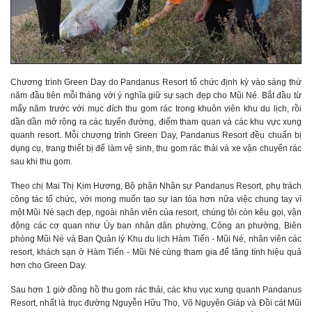
Chương trình Green Day do Pandanus Resort tổ chức định kỳ vào sáng thứ
năm đầu tiên mỗi tháng với ý nghĩa giữ sự sạch đẹp cho Mũi Né. Bắt đầu từ
mấy năm trước với mục đích thu gom rác trong khuôn viên khu du lịch, rồi
dần dần mở rộng ra các tuyến đường, điểm tham quan và các khu vực xung
quanh resort. Mỗi chương trình Green Day, Pandanus Resort đều chuẩn bị
dụng cụ, trang thiết bị để làm vệ sinh, thu gom rác thải và xe vận chuyển rác
sau khi thu gom.
Theo chị Mai Thị Kim Hương, Bộ phận Nhân sự Pandanus Resort, phụ trách
công tác tổ chức, với mong muốn tạo sự lan tỏa hơn nữa việc chung tay vì
một Mũi Né sạch đẹp, ngoài nhân viên của resort, chúng tôi còn kêu gọi, vận
động các cơ quan như Ủy ban nhân dân phường, Công an phường, Biên
phòng Mũi Né và Ban Quản lý Khu du lịch Hàm Tiến - Mũi Né, nhân viên các
resort, khách sạn ở Hàm Tiến - Mũi Né cùng tham gia để tăng tính hiệu quả
hơn cho Green Day.
Sau hơn 1 giờ đồng hồ thu gom rác thải, các khu vục xung quanh Pandanus
Resort, nhất là trục đường Nguyễn Hữu Thọ, Võ Nguyên Giáp và Đồi cát Mũi