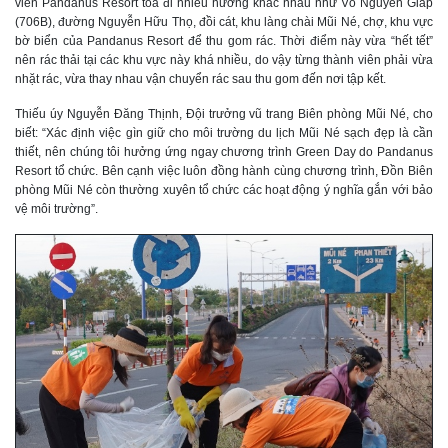
viên Pandanus Resort tỏa đi nhiều hướng khác nhau như Võ Nguyên Giáp
(706B), đường Nguyễn Hữu Thọ, đồi cát, khu làng chài Mũi Né, chợ, khu vực
bờ biển của Pandanus Resort để thu gom rác. Thời điểm này vừa “hết tết”
nên rác thải tại các khu vực này khá nhiều, do vậy từng thành viên phải vừa
nhặt rác, vừa thay nhau vận chuyển rác sau thu gom đến nơi tập kết.
Thiếu úy Nguyễn Đăng Thịnh, Đội trưởng vũ trang Biên phòng Mũi Né, cho
biết: “Xác định việc gìn giữ cho môi trường du lịch Mũi Né sạch đẹp là cần
thiết, nên chúng tôi hưởng ứng ngay chương trình Green Day do Pandanus
Resort tổ chức. Bên cạnh việc luôn đồng hành cùng chương trình, Đồn Biên
phòng Mũi Né còn thường xuyên tổ chức các hoạt động ý nghĩa gắn với bảo
vệ môi trường”.