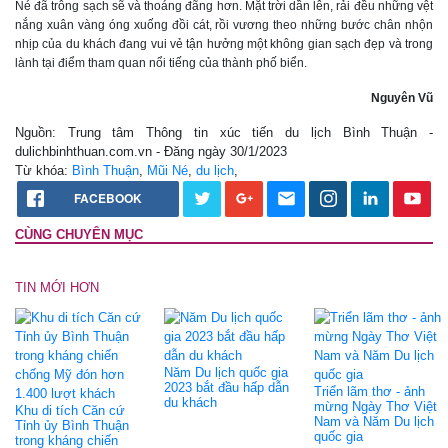
Né đã trông sạch sẽ và thoáng đãng hơn. Mặt trời dần lên, rải đều những vệt
nắng xuân vàng óng xuống đồi cát, rồi vương theo những bước chân nhộn
nhịp của du khách đang vui vẻ tận hưởng một không gian sạch đẹp và trong
lành tại điểm tham quan nổi tiếng của thành phố biển.
Nguyên Vũ
Nguồn: Trung tâm Thông tin xúc tiến du lịch Bình Thuận -
dulichbinhthuan.com.vn - Đăng ngày 30/1/2023
Từ khóa:
Bình Thuận
,
Mũi Né
,
du lịch
,
FACEBOOK
CÙNG CHUYÊN MỤC
TIN MỚI HƠN
Năm Du lịch quốc gia
2023 bắt đầu hấp dẫn
Triển lãm thơ - ảnh
du khách
mừng Ngày Thơ Việt
Khu di tích Căn cứ
Nam và Năm Du lịch
Tỉnh ủy Bình Thuận
quốc gia
trong kháng chiến