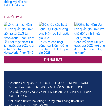
chống Mỹ đón hơn
1.400 lượt khách
TIN CŨ HƠN
Lễ Khai mạc Năm Du
Tổ chức các hoạt
Công bố Năm Du lịch
lịch quốc gia 2023 diễn
động, sự kiện hưởng
quốc gia 2023 với chủ
ra tối 25/3 tại
ứng Năm Du lịch quốc
đề “Bình Thuận - Hội
NovaWorld Phan Thiết
gia 2023
tụ xanh”
TIN NỔI BẬT
Cơ quan chủ quản : CỤC DU LỊCH QUỐC GIA VIỆT NAM
Đơn vị thực hiện : TRUNG TÂM THÔNG TIN DU LỊCH
Số Giấy phép : 2745/GP-INTER Địa chỉ: 80 Quán Sứ - Hoàn
Kiếm - Hà Nội
Chịu trách nhiệm nội dung : Trung tâm Thông tin du lịch
Số lượt truy cập: 311850326