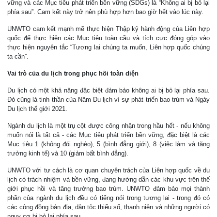
vững và các Mục tiêu phát triển bền vững (SDGs) là “Không ai bị bỏ lại
phía sau”. Cam kết này trở nên phù hợp hơn bao giờ hết vào lúc này.
UNWTO cam kết mạnh mẽ thực hiện Thập kỷ hành động của Liên hợp
quốc để thực hiện các Mục tiêu toàn cầu và tích cực đóng góp vào
thực hiện nguyên tắc “Tương lai chúng ta muốn, Liên hợp quốc chúng
ta cần”.
Vai trò của du lịch trong phục hồi toàn diện
Du lịch có một khả năng đặc biệt đảm bảo không ai bị bỏ lại phía sau.
Đó cũng là tinh thần của Năm Du lịch vì sự phát triển bao trùm và Ngày
Du lịch thế giới 2021.
Ngành du lịch là một trụ cột được công nhận trong hầu hết - nếu không
muốn nói là tất cả - các Mục tiêu phát triển bền vững, đặc biệt là các
Mục tiêu 1 (không đói nghèo), 5 (bình đẳng giới), 8 (việc làm và tăng
trưởng kinh tế) và 10 (giảm bất bình đẳng).
UNWTO với tư cách là cơ quan chuyên trách của Liên hợp quốc về du
lịch có trách nhiệm và bền vững, đang hướng dẫn các khu vực trên thế
giới phục hồi và tăng trưởng bao trùm. UNWTO đảm bảo mọi thành
phần của ngành du lịch đều có tiếng nói trong tương lai - trong đó có
các cộng đồng bản địa, dân tộc thiểu số, thanh niên và những người có
nguy cơ bị bỏ lại phía sau.