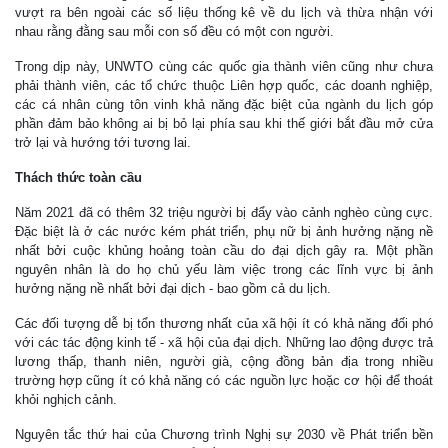
vượt ra bên ngoài các số liệu thống kê về du lịch và thừa nhận với
nhau rằng đằng sau mỗi con số đều có một con người.
Trong dịp này, UNWTO cùng các quốc gia thành viên cũng như chưa
phải thành viên, các tổ chức thuộc Liên hợp quốc, các doanh nghiệp,
các cá nhân cùng tôn vinh khả năng đặc biệt của ngành du lịch góp
phần đảm bảo không ai bị bỏ lại phía sau khi thế giới bắt đầu mở cửa
trở lại và hướng tới tương lai.
Thách thức toàn cầu
Năm 2021 đã có thêm 32 triệu người bị đẩy vào cảnh nghèo cùng cực.
Đặc biệt là ở các nước kém phát triển, phụ nữ bị ảnh hưởng nặng nề
nhất bởi cuộc khủng hoảng toàn cầu do đại dịch gây ra. Một phần
nguyên nhân là do họ chủ yếu làm việc trong các lĩnh vực bị ảnh
hưởng nặng nề nhất bởi đại dịch - bao gồm cả du lịch.
Các đối tượng dễ bị tổn thương nhất của xã hội ít có khả năng đối phó
với các tác động kinh tế - xã hội của đại dịch. Những lao động được trả
lương thấp, thanh niên, người già, cộng đồng bản địa trong nhiều
trường hợp cũng ít có khả năng có các nguồn lực hoặc cơ hội để thoát
khỏi nghịch cảnh.
Nguyên tắc thứ hai của Chương trình Nghị sự 2030 về Phát triển bền