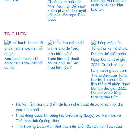
tham dự Hội thảo về
Chuẩn bị ra mắt clip
quản lý tại các khu
“Việt Nam: Đi Để Yêu!”
bảo tồn
khám phá vẻ đẹp tuyệt
vời của đảo ngọc Phú
Quốc
TIN CŨ HƠN
BenThanh Tourist tổ
Triển lãm mỹ thuật
chức talk show kết nối
online chủ đề ''Sắc
du lịch
màu bình yên''
Thông điệp của Tổng
thư ký Tổ chức Du
lịch thế giới nhân Ngày
Du lịch thế giới 2021:
Du lịch vì sự tăng
trưởng bao trùm
Hà Nội nằm trong 3 điểm du lịch nghệ thuật được khách nội địa
yêu thích nhất
Phát động Cuộc thi Sáng tác biểu trưng (Logo) Sở Văn hóa và
Thể thao tỉnh Quảng Ninh
Thứ trưởng Đoàn Văn Việt tham dự Diễn đàn Du lịch Toàn cầu