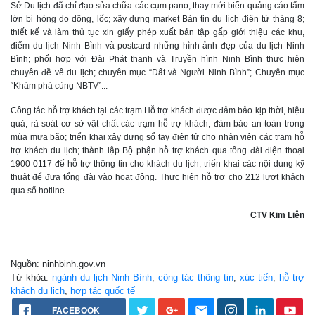
Sở Du lịch đã chỉ đạo sửa chữa các cụm pano, thay mới biển quảng cáo tấm
lớn bị hỏng do dông, lốc; xây dựng market Bản tin du lịch điện tử tháng 8;
thiết kế và làm thủ tục xin giấy phép xuất bản tập gấp giới thiệu các khu,
điểm du lịch Ninh Bình và postcard những hình ảnh đẹp của du lịch Ninh
Bình; phối hợp với Đài Phát thanh và Truyền hình Ninh Bình thực hiện
chuyên đề về du lịch; chuyên mục “Đất và Người Ninh Bình”; Chuyên mục
“Khám phá cùng NBTV”...
Công tác hỗ trợ khách tại các trạm Hỗ trợ khách được đảm bảo kịp thời, hiệu
quả; rà soát cơ sở vật chất các trạm hỗ trợ khách, đảm bảo an toàn trong
mùa mưa bão; triển khai xây dựng sổ tay điện tử cho nhân viên các trạm hỗ
trợ khách du lịch; thành lập Bộ phận hỗ trợ khách qua tổng đài điện thoại
1900 0117 để hỗ trợ thông tin cho khách du lịch; triển khai các nội dung kỹ
thuật để đưa tổng đài vào hoạt động. Thực hiện hỗ trợ cho 212 lượt khách
qua số hotline.
CTV Kim Liên
Nguồn: ninhbinh.gov.vn
Từ khóa:
ngành du lịch Ninh Bình
,
công tác thông tin
,
xúc tiến
,
hỗ trợ
khách du lịch
,
hợp tác quốc tế
FACEBOOK