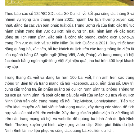
Theo báo cáo số 125/BC-SDL của Sở Du lịch về kết quả công tác tháng 8 và
nhiệm vụ trọng tâm tháng 9 năm 2021; ngành Du lịch thường xuyên cập
nhật, đăng tải các văn bản pháp luật của Trung ương và của tỉnh; các thủ tục
hành chính trong lĩnh vực du lịch; nội dung tin, bài, hình ảnh về các hoạt
động du lịch Ninh Bình, đặc biệt là công tác phòng, chống dịch Covid-19
trong lĩnh vực du lịch và sự kiện Năm Du lịch Quốc gia 2021. Duy trì tốt hoạt
động quảng bá, xúc tiến, hỗ trợ khách du lịch trên các trang thông tin điện tử
của ngành bằng 03 ngôn ngữ (tiếng Việt, Anh, Pháp) và trang mạng xã hội
facebook bằng ngôn ngữ tiếng Việt đạt hiệu quả, thu hút trên 400 lượt khách
truy cập.
Trong tháng đã viết và đăng tải hơn 100 bài viết, hình ảnh trên các trang
thông tin điện tử và trang mạng xã hội Facebook, Zalo, nền tảng số. Duy trì,
cung cấp thông tin, ấn phẩm quảng bá du lịch Ninh Bình tại phòng Thông tin
du lịch ga Ninh Bình; rà soát các tin bài, bài viết của khách du lịch về du lịch
Ninh Bình trên các trang mạng xã hội, TripAdvisor, Lonelyplanet... Tiếp tục
triển khai chuyển đổi bài viết thành dạng audio, xây dựng các video để tích
hợp vào các bài viết trên website. Xây dựng các ấn phẩm điện tử để đăng tải
trên các trang mạng xã hội và website để quảng bá hình ảnh du lịch Ninh
Bình. Thường xuyên ghi hình, xây dựng video clip, Slide giới thiệu du lịch
Ninh Bình làm tư liệu phục vụ công tác quảng bá xúc tiến du lịch.