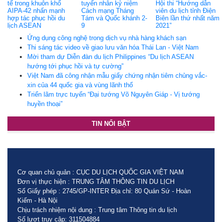
tế trong khuôn khổ
tuyến nhân kỷ niệm
Hội thi “Hướng dẫn
AIPA-42 nhấn mạnh
Cách mạng Tháng
viên du lịch tỉnh Điện
hợp tác phục hồi du
Tám và Quốc khánh 2-
Biên lần thứ nhất năm
lịch ASEAN
9
2021”
Ứng dụng công nghệ trong dịch vụ nhà hàng khách sạn
Thi sáng tác video về giao lưu văn hóa Thái Lan - Việt Nam
Mời tham dự Diễn đàn du lịch Philippines “Du lịch ASEAN
hướng tới phục hồi và tự cường”
Việt Nam đã công nhận mẫu giấy chứng nhận tiêm chủng vắc-
xin của 44 quốc gia và vùng lãnh thổ
Triển lãm trực tuyến “Đại tướng Võ Nguyên Giáp - Vị tướng
huyền thoại”
TIN NỔI BẬT
Cơ quan chủ quản : CỤC DU LỊCH QUỐC GIA VIỆT NAM
Đơn vị thực hiện : TRUNG TÂM THÔNG TIN DU LỊCH
Số Giấy phép : 2745/GP-INTER Địa chỉ: 80 Quán Sứ - Hoàn
Kiếm - Hà Nội
Chịu trách nhiệm nội dung : Trung tâm Thông tin du lịch
Số lượt truy cập: 311504884