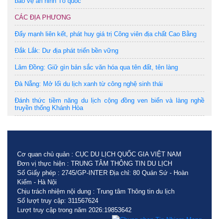
bảo vệ an ninh Tổ quốc
CÁC ĐỊA PHƯƠNG
Đẩy mạnh liên kết, phát huy giá trị Công viên địa chất Cao Bằng
Đắk Lắk: Dư địa phát triển bền vững
Lâm Đồng: Giữ gìn bản sắc văn hóa qua tên đất, tên làng
Đà Nẵng: Mở lối du lịch xanh từ công nghệ sinh thái
Đánh thức tiềm năng du lịch cộng đồng ven biển và làng nghề
truyền thống Khánh Hòa
Cơ quan chủ quản : CỤC DU LỊCH QUỐC GIA VIỆT NAM
Đơn vị thực hiện : TRUNG TÂM THÔNG TIN DU LỊCH
Số Giấy phép : 2745/GP-INTER Địa chỉ: 80 Quán Sứ - Hoàn
Kiếm - Hà Nội
Chịu trách nhiệm nội dung : Trung tâm Thông tin du lịch
Số lượt truy cập: 311567624
Lượt truy cập trong năm 2026:19853642