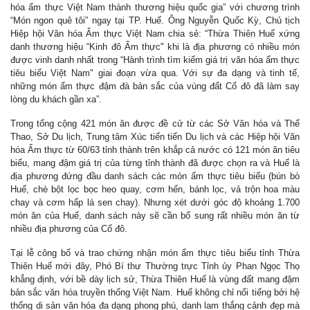
hóa ẩm thực Việt Nam thành thương hiệu quốc gia” với chương trình
“Món ngon quê tôi” ngay tại TP. Huế. Ông Nguyễn Quốc Kỳ, Chủ tịch
Hiệp hội Văn hóa Ẩm thực Việt Nam chia sẻ: “Thừa Thiên Huế xứng
danh thương hiệu “Kinh đô Ẩm thực" khi là địa phương có nhiều món
được vinh danh nhất trong “Hành trình tìm kiếm giá trị văn hóa ẩm thực
tiêu biểu Việt Nam" giai đoạn vừa qua. Với sự đa dạng và tinh tế,
những món ẩm thực đậm đà bản sắc của vùng đất Cố đô đã làm say
lòng du khách gần xa”.
Trong tổng cộng 421 món ăn được đề cử từ các Sở Văn hóa và Thể
Thao, Sở Du lịch, Trung tâm Xúc tiến tiến Du lịch và các Hiệp hội Văn
hóa Ẩm thực từ 60/63 tỉnh thành trên khắp cả nước có 121 món ăn tiêu
biểu, mang đậm giá trị của từng tỉnh thành đã được chọn ra và Huế là
địa phương đứng đầu danh sách các món ẩm thực tiêu biểu (bún bò
Huế, chè bột lọc bọc heo quay, cơm hến, bánh lọc, vả trộn hoa màu
chay và cơm hấp lá sen chay). Nhưng xét dưới góc độ khoảng 1.700
món ăn của Huế, danh sách này sẽ cần bổ sung rất nhiều món ăn từ
nhiều địa phương của Cố đô.
Tại lễ công bố và trao chứng nhận món ẩm thực tiêu biểu tỉnh Thừa
Thiên Huế mới đây, Phó Bí thư Thường trực Tỉnh ủy Phan Ngọc Thọ
khẳng định, với bề dày lịch sử, Thừa Thiên Huế là vùng đất mang đậm
bản sắc văn hóa truyền thống Việt Nam. Huế không chỉ nổi tiếng bởi hệ
thống di sản văn hóa đa dạng phong phú, danh lam thắng cảnh đẹp mà