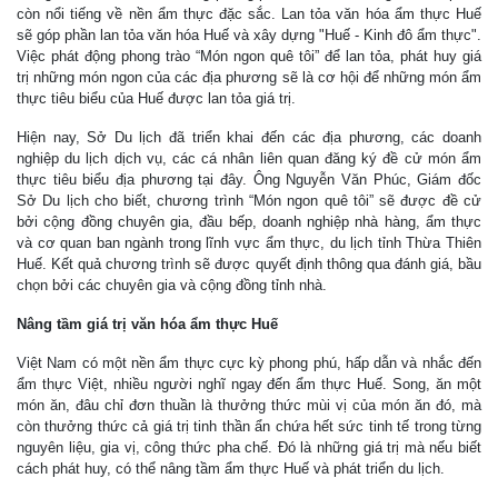
còn nổi tiếng về nền ẩm thực đặc sắc. Lan tỏa văn hóa ẩm thực Huế
sẽ góp phần lan tỏa văn hóa Huế và xây dựng "Huế - Kinh đô ẩm thực".
Việc phát động phong trào “Món ngon quê tôi” để lan tỏa, phát huy giá
trị những món ngon của các địa phương sẽ là cơ hội để những món ẩm
thực tiêu biểu của Huế được lan tỏa giá trị.
Hiện nay, Sở Du lịch đã triển khai đến các địa phương, các doanh
nghiệp du lịch dịch vụ, các cá nhân liên quan đăng ký đề cử món ẩm
thực tiêu biểu địa phương tại đây. Ông Nguyễn Văn Phúc, Giám đốc
Sở Du lịch cho biết, chương trình “Món ngon quê tôi” sẽ được đề cử
bởi cộng đồng chuyên gia, đầu bếp, doanh nghiệp nhà hàng, ẩm thực
và cơ quan ban ngành trong lĩnh vực ẩm thực, du lịch tỉnh Thừa Thiên
Huế. Kết quả chương trình sẽ được quyết định thông qua đánh giá, bầu
chọn bởi các chuyên gia và cộng đồng tỉnh nhà.
Nâng tầm giá trị văn hóa ẩm thực Huế
Việt Nam có một nền ẩm thực cực kỳ phong phú, hấp dẫn và nhắc đến
ẩm thực Việt, nhiều người nghĩ ngay đến ẩm thực Huế. Song, ăn một
món ăn, đâu chỉ đơn thuần là thưởng thức mùi vị của món ăn đó, mà
còn thưởng thức cả giá trị tinh thần ẩn chứa hết sức tinh tế trong từng
nguyên liệu, gia vị, công thức pha chế. Đó là những giá trị mà nếu biết
cách phát huy, có thể nâng tầm ẩm thực Huế và phát triển du lịch.