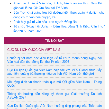
Khai mạc Tuần lễ Văn hóa, du lịch, liên hoan ẩm thực Nam Bộ
gắn với lễ hội Ok Om Bok tại Trà Vinh
Bến Tre: Khai giảng lớp bồi dưỡng kiến thức quản lý du lịch cho
công chức văn hóa huyện, xã
Phát huy giá trị văn hóa, con người Đồng Nai
Tổ chức ''Ngày hội Du lịch - Đêm Hoa Đăng Ninh Kiều, Cần Thơ''
lần thứ VI năm 2023
TIN NỔI BẬT
CỤC DU LỊCH QUỐC GIA VIỆT NAM
Chuẩn bị tốt nhất các điều kiện để tổ chức thành công Ngày hội
Văn hoá dân tộc Mông lần thứ IV năm 2026
Cục Du lịch Quốc gia Việt Nam hợp tác với VFS Global thúc đẩy
xúc tiến, quảng bá thương hiệu du lịch Việt Nam trên thế giới
Mở rộng dịch vụ thanh toán qua mã QR giữa Việt Nam - Trung
Quốc
Thông tin hướng dẫn đăng ký tham gia Giải thưởng Du lịch
ASEAN 2027
Cục Du lịch Quốc gia Việt Nam hưởng ứng phong trào Toàn dân