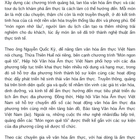
Xây dựng các chương trình quảng bá, lan tỏa văn hóa ẩm thực và các
tour du lịch khám phá ẩm thực là cách làm có thể hướng đến. Mỗi món
ăn là một câu chuyện, thậm chí còn là một truyền thuyết, ở đó kết tinh
tinh hoa của cả một nền văn hóa truyền thống lâu đời và phong phú. Để
“món ngon nhớ lâu”, người làm du lịch cần tạo ra thêm những trải
nghiệm cho du khách, lúc ấy món ăn sẽ đã trở thành nghệ thuật ẩm
thực tinh tế.
Theo ông Nguyễn Quốc Kỳ, để nâng tầm văn hóa ẩm thực Việt Nam
nói chung, Thừa Thiên Huế nói riêng, bên cạnh chương trình “Món ngon
quê tôi”, Hiệp hội Văn hóa Ẩm thực Việt Nam phối hợp với các địa
phương tiếp tục triển khai thực hiện nhiều nội dung và hạng mục, trong
đó sẽ hỗ trợ địa phương hình thành bộ sự kiện cùng các hoạt động
thúc đẩy phát triển hệ sinh thái văn hóa ẩm thực. Truyền thông, quảng
bá trên bình diện quốc gia và quốc tế nhằm tôn vinh các giá trị văn hóa,
dinh dưỡng, và kinh tế để ẩm thực hướng đến mục tiêu phát triển du
lịch ẩm thực địa phương. Đồng thời, Hiệp hội Văn hóa Ẩm thực Việt
Nam sẽ hỗ trợ chuyển đổi số các hoạt động văn hóa ẩm thực địa
phương trên cùng một nền tảng bản đồ, Bảo tàng Văn hóa Ẩm thực
Việt Nam (ảo). Ngoài ra, những cuộc thi như nghệ nhân/đầu bếp trẻ,
quảng diễn các “Món ngon quê tôi” được thiết kế gắn với các sự kiện
của địa phương cũng sẽ được tổ chức.
Theo các chuyên gia về văn hóa ẩm thực, với hai dòng là ẩm thực