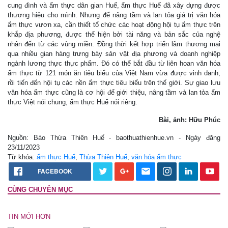
cung đình và ẩm thực dân gian Huế, ẩm thực Huế đã xây dựng được
thương hiệu cho mình. Nhưng để nâng tầm và lan tỏa giá trị văn hóa
ẩm thực vươn xa, cần thiết tổ chức các hoạt động hội tụ ẩm thực trên
khắp địa phương, được thể hiện bởi tài năng và bản sắc của nghệ
nhân đến từ các vùng miền. Đồng thời kết hợp triển lãm thương mại
qua nhiều gian hàng trưng bày sản vật địa phương và doanh nghiệp
ngành lương thực thực phẩm. Đó có thể bắt đầu từ liên hoan văn hóa
ẩm thực từ 121 món ăn tiêu biểu của Việt Nam vừa được vinh danh,
rồi tiến đến hội tụ các nền ẩm thực tiêu biểu trên thế giới. Sự giao lưu
văn hóa ẩm thực cũng là cơ hội để giới thiệu, nâng tầm và lan tỏa ẩm
thực Việt nói chung, ẩm thực Huế nói riêng.
Bài, ảnh: Hữu Phúc
Nguồn: Báo Thừa Thiên Huế - baothuathienhue.vn - Ngày đăng
23/11/2023
Từ khóa:
ẩm thực Huế
,
Thừa Thiên Huế
,
văn hóa ẩm thực
FACEBOOK
CÙNG CHUYÊN MỤC
TIN MỚI HƠN